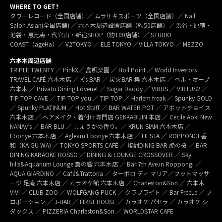
WHERE TO GET?
タワーレコード（全国店舗）／ ムラサキスポーツ（全国店舗）／ Nail
Salon Asian(全国店舗) ／ 六本木周辺設置店舗（約50店舗）／ 渋谷・原宿・
池袋・恵比寿・代官山・新宿SHOP（約100店舗）／ STUDIO
COAST（ageHa）／ V2TOKYO ／ ELE TOKYO ／VILLA TOKYO ／ MEZZO
六本木周辺店舗
TRIPLE TWENTY ／ PinkX／ 島唄楽園 ／ Holl Point ／ World Investors
TRAVEL CAFÉ 六本木店 ／ K’s BAR ／ 炭火BAR 集 六本木店 ／ ベル・オーブ
六本木 ／ Privato Dining Lovenet ／ Sugar Daddy ／ VIRUS ／ VIRTUS2 ／
TIP TOP CAVE ／ TIP TOP you ／ TIP TOP ／ Harlem freak ／ Spunky GOLD
／ Spunky PLATINUM ／ Hot Staff ／ BAR WATER POT ／ アボットチョイス
六本木店 ／ ヘアメイク・着付け専門店 GEKKABIJIN 本店 ／ Cecile Aoki New
NANAy’s ／ BAR BLU ／ しょうがの香り。／ KRUN SIAM 六本木店 ／
Ebonye 六本木店 ／ Agleam Ebonye 六本木店 ／ FIESTA ／ ROPPONGI 香
和（KA GU WA) ／ TOKYO SPORTS CAFÉ ／ 焼酎DINIG BAR 虎の桜 ／ BAR
DINING KARAOKE ROSSO ／ DINING & LOUNGE CROSSOVER ／ Sky
hills&Aquarium Lounge 蒼の響 六本木店 ／ Bar 7th Ave.in Roppongi ／
AQUA GIARDINO ／ Café&Trattoria ／ ターボロ ディ マリア／フットマッサ
ージ 足庵 六本木店 ／ カラオケ館 六本木店 ／ Charleston&Son ／ 六本木
VIVI ／ CLUB ZOO ／ WOLFGANG PUCK ／ クラブライト ／ Bar FreeLe ／ プ
ロポーション ／ J-BAR ／ FIRST HOUSE ／ カラオケ パセラ ／ カラオケ シ
ダックス ／ PIZZERIA Charleston&Son ／ WORLDSTAR CAFE