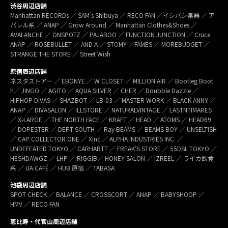
渋谷周辺店舗
Manhattan RECORDs ／ SAM’s Shibuya ／ RECO FAN ／イシバシ楽器 ／ ア
パレル系 ／ ANAP ／ Grow Around ／ Manhattan Clothes&Shoes ／
AVALANCHE ／ ONSPOTZ ／ PAJABOO ／ FUNCTION JUNCTION ／ Cruce
ANAP ／ ROSEBULLET ／ AND A ／ STOMY ／FAMES ／ MOREBUDGET ／
STRANGE THE STORE ／ Street Wish
原宿周辺店舗
ネスタストアー ／ EBONYE ／ W CLOSET ／ MILLION AIR ／ Bootleg Boot
h／ JINGO ／ AGITO ／ AQUA SILVER ／ CHER ／ Doubble Dazzle ／
HIPHOP DIVAS ／ SHAZBOT ／ LB-03 ／ MASTER WORK ／ BLACK ANNY ／
ANAP ／ DIVASALON ／ ILLSTORE ／ NATURALVINTAGE ／ LASTNTIMARES
／ X-LARGE ／ THE NORTH FACE ／ KRAFT ／ HEAD ／ ATOMS ／ HEAD69
／ DOPESTER ／ DEPT SOUTH ／ Ray BEAMS ／ BEAMS BOY ／ UNSELTISH
／ CAP COLLECTOR ONE ／ Xinc ／ ALPHA INDUSTRIES INC. ／
UNDEFEATED TOKYO ／ CARHARTT ／ FREAK’S STORE ／ 55DSL TOKYO ／
HESHDAWGZ ／ LHP ／ RIGGIB／ HONEY SALON ／ IZREEL ／ ライカ飲食
系 ／ UA CAFÉ ／ HUB 原宿 ／ TABASA
池袋周辺店舗
SPOT CHECK ／ BALANCE ／ CROSSCORT ／ ANAP ／ BABYSHOOP ／
HMV ／ RECO FAN
恵比寿・代官山周辺店舗