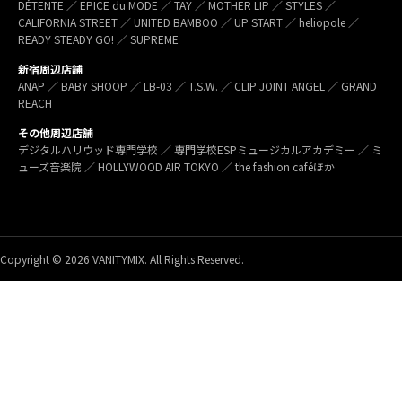
DÉTENTE ／ EPICE du MODE ／ TAY ／ MOTHER LIP ／ STYLES ／
CALIFORNIA STREET ／ UNITED BAMBOO ／ UP START ／ heliopole ／
READY STEADY GO! ／ SUPREME
新宿周辺店舗
ANAP ／ BABY SHOOP ／ LB-03 ／ T.S.W. ／ CLIP JOINT ANGEL ／ GRAND
REACH
その他周辺店舗
デジタルハリウッド専門学校 ／ 専門学校ESPミュージカルアカデミー ／ ミ
ューズ音楽院 ／ HOLLYWOOD AIR TOKYO ／ the fashion caféほか
Copyright © 2026 VANITYMIX. All Rights Reserved.