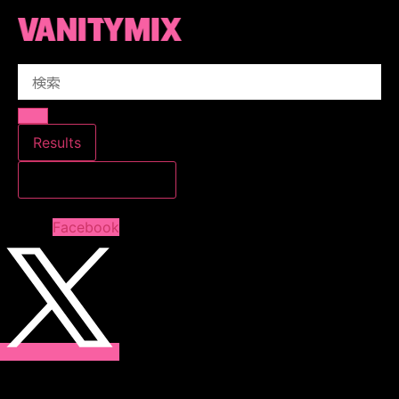
コ
ン
テ
Search
ン
...
ツ
に
ス
Results
キ
すべての結果を見る
ッ
プ
Facebook