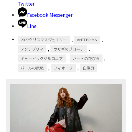
Twitter
Facebook Messenger
Line
,
,
2022クリスマスジュエリー
ANTEPRIMA
,
,
アンテプリマ
ウサギのブローチ
,
,
キュービックジルコニア
ハートの花びら
,
,
パールの尻尾
フィオーリ
白蝶貝