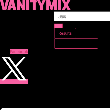
コ
ン
Search
テ
...
ン
ツ
に
Results
ス
すべての結果を見る
キ
ッ
Facebook
プ