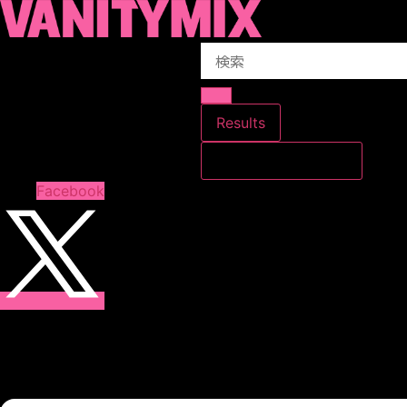
コ
ン
Search
テ
...
ン
ツ
に
Results
ス
すべての結果を見る
キ
ッ
Facebook
プ