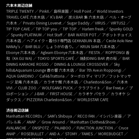
六本木周辺店舗
TRIPLE TWENTY ／ PinkX／ 島唄楽園 ／ Holl Point ／ World Investors
TRAVEL CAFÉ 六本木店 ／ K’s BAR ／ 炭火BAR 集 六本木店 ／ ベル・オーブ
六本木 ／ Privato Dining Lovenet ／ Sugar Daddy ／ VIRUS ／ VIRTUS2 ／
TIP TOP CAVE ／ TIP TOP you ／ TIP TOP ／ Harlem freak ／ Spunky GOLD
／ Spunky PLATINUM ／ Hot Staff ／ BAR WATER POT ／ アボットチョイス
六本木店 ／ ヘアメイク・着付け専門店 GEKKABIJIN 本店 ／ Cecile Aoki New
NANAy’s ／ BAR BLU ／ しょうがの香り。／ KRUN SIAM 六本木店 ／
Ebonye 六本木店 ／ Agleam Ebonye 六本木店 ／ FIESTA ／ ROPPONGI 香
和（KA GU WA) ／ TOKYO SPORTS CAFÉ ／ 焼酎DINIG BAR 虎の桜 ／ BAR
DINING KARAOKE ROSSO ／ DINING & LOUNGE CROSSOVER ／ Sky
hills&Aquarium Lounge 蒼の響 六本木店 ／ Bar 7th Ave.in Roppongi ／
AQUA GIARDINO ／ Café&Trattoria ／ ターボロ ディ マリア／フットマッサ
ージ 足庵 六本木店 ／ カラオケ館 六本木店 ／ Charleston&Son ／ 六本木
VIVI ／ CLUB ZOO ／ WOLFGANG PUCK ／ クラブライト ／ Bar FreeLe ／ プ
ロポーション ／ J-BAR ／ FIRST HOUSE ／ カラオケ パセラ ／ カラオケ シ
ダックス ／ PIZZERIA Charleston&Son ／ WORLDSTAR CAFE
渋谷周辺店舗
Manhattan RECORDs ／ SAM’s Shibuya ／ RECO FAN ／イシバシ楽器 ／ ア
パレル系 ／ ANAP ／ Grow Around ／ Manhattan Clothes&Shoes ／
AVALANCHE ／ ONSPOTZ ／ PAJABOO ／ FUNCTION JUNCTION ／ Cruce
ANAP ／ ROSEBULLET ／ AND A ／ STOMY ／FAMES ／ MOREBUDGET ／