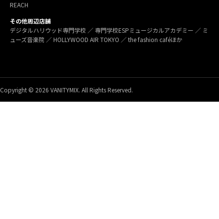
REACH
その他周辺店舗
デジタルハリウッド専門学校 ／ 専門学校ESPミュージカルアカデミー ／ ミ
ューズ音楽院 ／ HOLLYWOOD AIR TOKYO ／ the fashion caféほか
Copyright © 2026 VANITYMIX. All Rights Reserved.