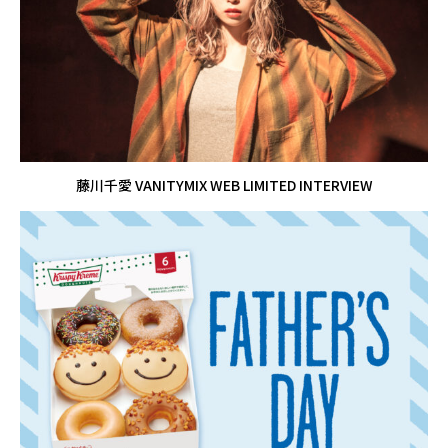
藤川千愛 VANITYMIX WEB LIMITED INTERVIEW