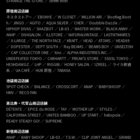
STRANGE THE STORE ／ Street Wish
原宿周辺店舗
ネスタストアー ／ EBONYE ／ W CLOSET ／ MILLION AIR ／ Bootleg Boot
h／ JINGO ／ AGITO ／ AQUA SILVER ／ CHER ／ Doubble Dazzle ／
HIPHOP DIVAS ／ SHAZBOT ／ LB-03 ／ MASTER WORK ／ BLACK ANNY ／
ANAP ／ DIVASALON ／ ILLSTORE ／ NATURALVINTAGE ／ LASTNTIMARES
／ X-LARGE ／ THE NORTH FACE ／ KRAFT ／ HEAD ／ ATOMS ／ HEAD69
／ DOPESTER ／ DEPT SOUTH ／ Ray BEAMS ／ BEAMS BOY ／ UNSELTISH
／ CAP COLLECTOR ONE ／ Xinc ／ ALPHA INDUSTRIES INC. ／
UNDEFEATED TOKYO ／ CARHARTT ／ FREAK’S STORE ／ 55DSL TOKYO ／
HESHDAWGZ ／ LHP ／ RIGGIB／ HONEY SALON ／ IZREEL ／ ライカ飲食
系 ／ UA CAFÉ ／ HUB 原宿 ／ TABASA
池袋周辺店舗
SPOT CHECK ／ BALANCE ／ CROSSCORT ／ ANAP ／ BABYSHOOP ／
HMV ／ RECO FAN
恵比寿・代官山周辺店舗
DÉTENTE ／ EPICE du MODE ／ TAY ／ MOTHER LIP ／ STYLES ／
CALIFORNIA STREET ／ UNITED BAMBOO ／ UP START ／ heliopole ／
READY STEADY GO! ／ SUPREME
新宿周辺店舗
ANAP ／ BABY SHOOP ／ LB-03 ／ T.S.W. ／ CLIP JOINT ANGEL ／ GRAND