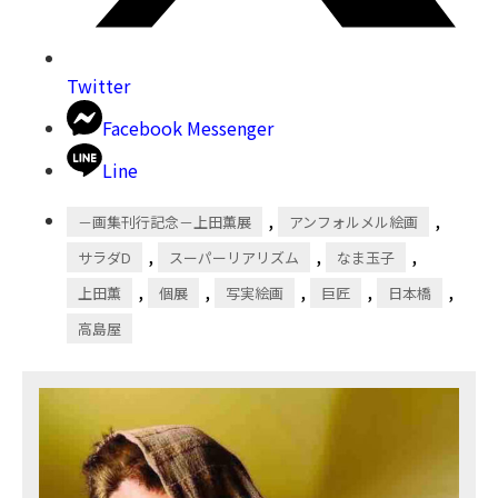
Twitter
Facebook Messenger
Line
,
,
－画集刊行記念－上田薫展
アンフォルメル絵画
,
,
,
サラダD
スーパーリアリズム
なま玉子
,
,
,
,
,
上田薫
個展
写実絵画
巨匠
日本橋
高島屋