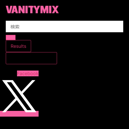
コ
ン
テ
Search
ン
...
ツ
に
ス
Results
キ
すべての結果を見る
ッ
プ
Facebook