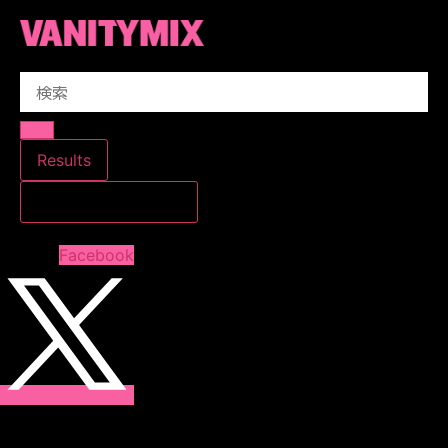
コ
ン
テ
Search
ン
...
ツ
に
ス
Results
キ
すべての結果を見る
ッ
プ
Facebook