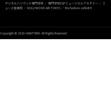
デジタルハリウッド専門学校 ／ 専門学校ESPミュージカルアカデミー ／ ミ
ューズ音楽院 ／ HOLLYWOOD AIR TOKYO ／ the fashion caféほか
Copyright © 2026 VANITYMIX. All Rights Reserved.