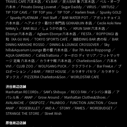
TRAVEL CAFÉ 六本木店 ／ K’s BAR ／ 炭火BAR 集 六本木店 ／ ベル・オーブ
六本木 ／ Privato Dining Lovenet ／ Sugar Daddy ／ VIRUS ／ VIRTUS2 ／
TIP TOP CAVE ／ TIP TOP you ／ TIP TOP ／ Harlem freak ／ Spunky GOLD
／ Spunky PLATINUM ／ Hot Staff ／ BAR WATER POT ／ アボットチョイス
六本木店 ／ ヘアメイク・着付け専門店 GEKKABIJIN 本店 ／ Cecile Aoki New
NANAy’s ／ BAR BLU ／ しょうがの香り。／ KRUN SIAM 六本木店 ／
Ebonye 六本木店 ／ Agleam Ebonye 六本木店 ／ FIESTA ／ ROPPONGI 香
和（KA GU WA) ／ TOKYO SPORTS CAFÉ ／ 焼酎DINIG BAR 虎の桜 ／ BAR
DINING KARAOKE ROSSO ／ DINING & LOUNGE CROSSOVER ／ Sky
hills&Aquarium Lounge 蒼の響 六本木店 ／ Bar 7th Ave.in Roppongi ／
AQUA GIARDINO ／ Café&Trattoria ／ ターボロ ディ マリア／フットマッサ
ージ 足庵 六本木店 ／ カラオケ館 六本木店 ／ Charleston&Son ／ 六本木
VIVI ／ CLUB ZOO ／ WOLFGANG PUCK ／ クラブライト ／ Bar FreeLe ／ プ
ロポーション ／ J-BAR ／ FIRST HOUSE ／ カラオケ パセラ ／ カラオケ シ
ダックス ／ PIZZERIA Charleston&Son ／ WORLDSTAR CAFE
渋谷周辺店舗
Manhattan RECORDs ／ SAM’s Shibuya ／ RECO FAN ／イシバシ楽器 ／ ア
パレル系 ／ ANAP ／ Grow Around ／ Manhattan Clothes&Shoes ／
AVALANCHE ／ ONSPOTZ ／ PAJABOO ／ FUNCTION JUNCTION ／ Cruce
ANAP ／ ROSEBULLET ／ AND A ／ STOMY ／FAMES ／ MOREBUDGET ／
STRANGE THE STORE ／ Street Wish
原宿周辺店舗