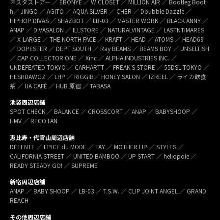
ネスタストアー ／ EBONYE ／ W CLOSET ／ MILLION AIR ／ Bootleg Boot
h／ JINGO ／ AGITO ／ AQUA SILVER ／ CHER ／ Doubble Dazzle ／
HIPHOP DIVAS ／ SHAZBOT ／ LB-03 ／ MASTER WORK ／ BLACK ANNY ／
ANAP ／ DIVASALON ／ ILLSTORE ／ NATURALVINTAGE ／ LASTNTIMARES
／ X-LARGE ／ THE NORTH FACE ／ KRAFT ／ HEAD ／ ATOMS ／ HEAD69
／ DOPESTER ／ DEPT SOUTH ／ Ray BEAMS ／ BEAMS BOY ／ UNSELTISH
／ CAP COLLECTOR ONE ／ Xinc ／ ALPHA INDUSTRIES INC. ／
UNDEFEATED TOKYO ／ CARHARTT ／ FREAK’S STORE ／ 55DSL TOKYO ／
HESHDAWGZ ／ LHP ／ RIGGIB／ HONEY SALON ／ IZREEL ／ ライカ飲食
系 ／ UA CAFÉ ／ HUB 原宿 ／ TABASA
池袋周辺店舗
SPOT CHECK ／ BALANCE ／ CROSSCORT ／ ANAP ／ BABYSHOOP ／
HMV ／ RECO FAN
恵比寿・代官山周辺店舗
DÉTENTE ／ EPICE du MODE ／ TAY ／ MOTHER LIP ／ STYLES ／
CALIFORNIA STREET ／ UNITED BAMBOO ／ UP START ／ heliopole ／
READY STEADY GO! ／ SUPREME
新宿周辺店舗
ANAP ／ BABY SHOOP ／ LB-03 ／ T.S.W. ／ CLIP JOINT ANGEL ／ GRAND
REACH
その他周辺店舗