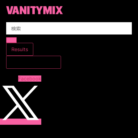
コ
ン
テ
Search
ン
...
ツ
に
ス
Results
キ
すべての結果を見る
ッ
プ
Facebook