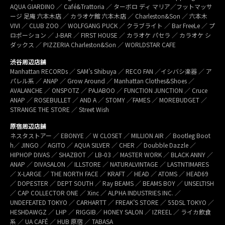
AQUA GIARDINO ／ Café&Trattoria ／ ターボロ ディ マリア／フットマッサ
ージ 足庵 六本木店 ／ カラオケ館 六本木店 ／ Charleston&Son ／ 六本木
VIVI ／ CLUB ZOO ／ WOLFGANG PUCK ／ クラブライト ／ Bar FreeLe ／ プ
ロポーション ／ J-BAR ／ FIRST HOUSE ／ カラオケ パセラ ／ カラオケ シ
ダックス ／ PIZZERIA Charleston&Son ／ WORLDSTAR CAFE
渋谷周辺店舗
Manhattan RECORDs ／ SAM’s Shibuya ／ RECO FAN ／イシバシ楽器 ／ ア
パレル系 ／ ANAP ／ Grow Around ／ Manhattan Clothes&Shoes ／
AVALANCHE ／ ONSPOTZ ／ PAJABOO ／ FUNCTION JUNCTION ／ Cruce
ANAP ／ ROSEBULLET ／ AND A ／ STOMY ／FAMES ／ MOREBUDGET ／
STRANGE THE STORE ／ Street Wish
原宿周辺店舗
ネスタストアー ／ EBONYE ／ W CLOSET ／ MILLION AIR ／ Bootleg Boot
h／ JINGO ／ AGITO ／ AQUA SILVER ／ CHER ／ Doubble Dazzle ／
HIPHOP DIVAS ／ SHAZBOT ／ LB-03 ／ MASTER WORK ／ BLACK ANNY ／
ANAP ／ DIVASALON ／ ILLSTORE ／ NATURALVINTAGE ／ LASTNTIMARES
／ X-LARGE ／ THE NORTH FACE ／ KRAFT ／ HEAD ／ ATOMS ／ HEAD69
／ DOPESTER ／ DEPT SOUTH ／ Ray BEAMS ／ BEAMS BOY ／ UNSELTISH
／ CAP COLLECTOR ONE ／ Xinc ／ ALPHA INDUSTRIES INC. ／
UNDEFEATED TOKYO ／ CARHARTT ／ FREAK’S STORE ／ 55DSL TOKYO ／
HESHDAWGZ ／ LHP ／ RIGGIB／ HONEY SALON ／ IZREEL ／ ライカ飲食
系 ／ UA CAFÉ ／ HUB 原宿 ／ TABASA