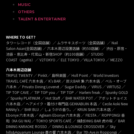
MUSIC
OTHERS
TALENT & ENTERTAINER
WHERE TO GET?
タワーレコード（全国店舗）／ ムラサキスポーツ（全国店舗）／ Nail
Salon Asian(全国店舗) ／ 六本木周辺設置店舗（約50店舗）／ 渋谷・原宿・
池袋・恵比寿・代官山・新宿SHOP（約100店舗）／ STUDIO
COAST（ageHa）／ V2TOKYO ／ ELE TOKYO ／VILLA TOKYO ／ MEZZO
六本木周辺店舗
TRIPLE TWENTY ／ PinkX／ 島唄楽園 ／ Holl Point ／ World Investors
TRAVEL CAFÉ 六本木店 ／ K’s BAR ／ 炭火BAR 集 六本木店 ／ ベル・オーブ
六本木 ／ Privato Dining Lovenet ／ Sugar Daddy ／ VIRUS ／ VIRTUS2 ／
TIP TOP CAVE ／ TIP TOP you ／ TIP TOP ／ Harlem freak ／ Spunky GOLD
／ Spunky PLATINUM ／ Hot Staff ／ BAR WATER POT ／ アボットチョイス
六本木店 ／ ヘアメイク・着付け専門店 GEKKABIJIN 本店 ／ Cecile Aoki New
NANAy’s ／ BAR BLU ／ しょうがの香り。／ KRUN SIAM 六本木店 ／
Ebonye 六本木店 ／ Agleam Ebonye 六本木店 ／ FIESTA ／ ROPPONGI 香
和（KA GU WA) ／ TOKYO SPORTS CAFÉ ／ 焼酎DINIG BAR 虎の桜 ／ BAR
DINING KARAOKE ROSSO ／ DINING & LOUNGE CROSSOVER ／ Sky
hills&Aquarium Lounge 蒼の響 六本木店 ／ Bar 7th Ave.in Roppongi ／