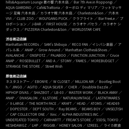
hills&Aquarium Lounge 蒼の響 六本木店 ／ Bar 7th Ave.in Roppongi ／
AQUA GIARDINO ／ Café&Trattoria ／ ターボロ ディ マリア／フットマッサ
ージ 足庵 六本木店 ／ カラオケ館 六本木店 ／ Charleston&Son ／ 六本木
VIVI ／ CLUB ZOO ／ WOLFGANG PUCK ／ クラブライト ／ Bar FreeLe ／ プ
ロポーション ／ J-BAR ／ FIRST HOUSE ／ カラオケ パセラ ／ カラオケ シ
ダックス ／ PIZZERIA Charleston&Son ／ WORLDSTAR CAFE
渋谷周辺店舗
Manhattan RECORDs ／ SAM’s Shibuya ／ RECO FAN ／イシバシ楽器 ／ ア
パレル系 ／ ANAP ／ Grow Around ／ Manhattan Clothes&Shoes ／
AVALANCHE ／ ONSPOTZ ／ PAJABOO ／ FUNCTION JUNCTION ／ Cruce
ANAP ／ ROSEBULLET ／ AND A ／ STOMY ／FAMES ／ MOREBUDGET ／
STRANGE THE STORE ／ Street Wish
原宿周辺店舗
ネスタストアー ／ EBONYE ／ W CLOSET ／ MILLION AIR ／ Bootleg Boot
h／ JINGO ／ AGITO ／ AQUA SILVER ／ CHER ／ Doubble Dazzle ／
HIPHOP DIVAS ／ SHAZBOT ／ LB-03 ／ MASTER WORK ／ BLACK ANNY ／
ANAP ／ DIVASALON ／ ILLSTORE ／ NATURALVINTAGE ／ LASTNTIMARES
／ X-LARGE ／ THE NORTH FACE ／ KRAFT ／ HEAD ／ ATOMS ／ HEAD69
／ DOPESTER ／ DEPT SOUTH ／ Ray BEAMS ／ BEAMS BOY ／ UNSELTISH
／ CAP COLLECTOR ONE ／ Xinc ／ ALPHA INDUSTRIES INC. ／
UNDEFEATED TOKYO ／ CARHARTT ／ FREAK’S STORE ／ 55DSL TOKYO ／
HESHDAWGZ ／ LHP ／ RIGGIB／ HONEY SALON ／ IZREEL ／ ライカ飲食