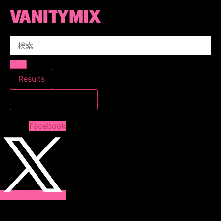
コ
ン
テ
Search
ン
...
ツ
に
ス
Results
キ
すべての結果を見る
ッ
プ
Facebook