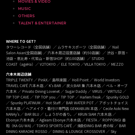
MOVIES & VIDEO
MUSIC
OTHERS
TALENT & ENTERTAINER
WHERE TO GET?
タワーレコード（全国店舗）／ ムラサキスポーツ（全国店舗）／ Nail
Salon Asian(全国店舗) ／ 六本木周辺設置店舗（約50店舗）／ 渋谷・原宿・
池袋・恵比寿・代官山・新宿SHOP（約100店舗）／ STUDIO
COAST（ageHa）／ V2TOKYO ／ ELE TOKYO ／VILLA TOKYO ／ MEZZO
六本木周辺店舗
TRIPLE TWENTY ／ PinkX／ 島唄楽園 ／ Holl Point ／ World Investors
TRAVEL CAFÉ 六本木店 ／ K’s BAR ／ 炭火BAR 集 六本木店 ／ ベル・オーブ
六本木 ／ Privato Dining Lovenet ／ Sugar Daddy ／ VIRUS ／ VIRTUS2 ／
TIP TOP CAVE ／ TIP TOP you ／ TIP TOP ／ Harlem freak ／ Spunky GOLD
／ Spunky PLATINUM ／ Hot Staff ／ BAR WATER POT ／ アボットチョイス
六本木店 ／ ヘアメイク・着付け専門店 GEKKABIJIN 本店 ／ Cecile Aoki New
NANAy’s ／ BAR BLU ／ しょうがの香り。／ KRUN SIAM 六本木店 ／
Ebonye 六本木店 ／ Agleam Ebonye 六本木店 ／ FIESTA ／ ROPPONGI 香
和（KA GU WA) ／ TOKYO SPORTS CAFÉ ／ 焼酎DINIG BAR 虎の桜 ／ BAR
DINING KARAOKE ROSSO ／ DINING & LOUNGE CROSSOVER ／ Sky