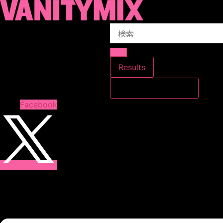
コ
ン
Search
テ
...
ン
ツ
に
Results
ス
すべての結果を見る
キ
ッ
Facebook
プ