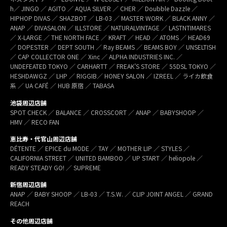
h／ JINGO ／ AGITO ／ AQUA SILVER ／ CHER ／ Doubble Dazzle ／
HIPHOP DIVAS ／ SHAZBOT ／ LB-03 ／ MASTER WORK ／ BLACK ANNY ／
ANAP ／ DIVASALON ／ ILLSTORE ／ NATURALVINTAGE ／ LASTNTIMARES
／ X-LARGE ／ THE NORTH FACE ／ KRAFT ／ HEAD ／ ATOMS ／ HEAD69
／ DOPESTER ／ DEPT SOUTH ／ Ray BEAMS ／ BEAMS BOY ／ UNSELTISH
／ CAP COLLECTOR ONE ／ Xinc ／ ALPHA INDUSTRIES INC. ／
UNDEFEATED TOKYO ／ CARHARTT ／ FREAK’S STORE ／ 55DSL TOKYO ／
HESHDAWGZ ／ LHP ／ RIGGIB／ HONEY SALON ／ IZREEL ／ ライカ飲食
系 ／ UA CAFÉ ／ HUB 原宿 ／ TABASA
池袋周辺店舗
SPOT CHECK ／ BALANCE ／ CROSSCORT ／ ANAP ／ BABYSHOOP ／
HMV ／ RECO FAN
恵比寿・代官山周辺店舗
DÉTENTE ／ EPICE du MODE ／ TAY ／ MOTHER LIP ／ STYLES ／
CALIFORNIA STREET ／ UNITED BAMBOO ／ UP START ／ heliopole ／
READY STEADY GO! ／ SUPREME
新宿周辺店舗
ANAP ／ BABY SHOOP ／ LB-03 ／ T.S.W. ／ CLIP JOINT ANGEL ／ GRAND
REACH
その他周辺店舗