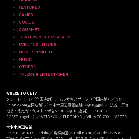
FEATURED
GAMES
GOODS
GOURMET
JEWELRY & ACCESSORIES
EVENTS & LEISURE
MOVIES & VIDEO
MUSIC
OTHERS
TALENT & ENTERTAINER
WHERE TO GET?
タワーレコード（全国店舗）／ ムラサキスポーツ（全国店舗）／ Nail
Salon Asian(全国店舗) ／ 六本木周辺設置店舗（約50店舗）／ 渋谷・原宿・
池袋・恵比寿・代官山・新宿SHOP（約100店舗）／ STUDIO
COAST（ageHa）／ V2TOKYO ／ ELE TOKYO ／VILLA TOKYO ／ MEZZO
六本木周辺店舗
TRIPLE TWENTY ／ PinkX／ 島唄楽園 ／ Holl Point ／ World Investors
TRAVEL CAFÉ 六本木店 ／ K’s BAR ／ 炭火BAR 集 六本木店 ／ ベル・オーブ