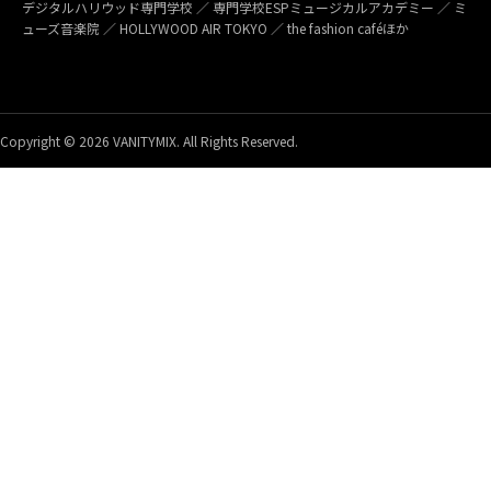
デジタルハリウッド専門学校 ／ 専門学校ESPミュージカルアカデミー ／ ミ
ューズ音楽院 ／ HOLLYWOOD AIR TOKYO ／ the fashion caféほか
Copyright © 2026 VANITYMIX. All Rights Reserved.