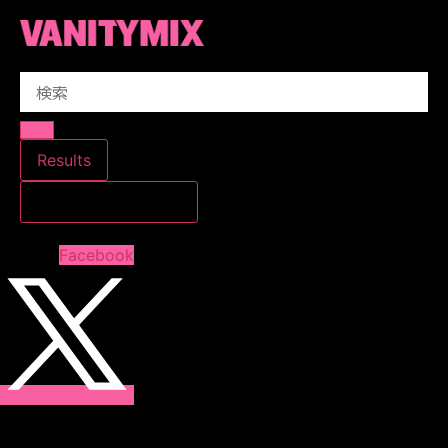
コ
ン
テ
Search
ン
...
ツ
に
ス
Results
キ
すべての結果を見る
ッ
プ
Facebook