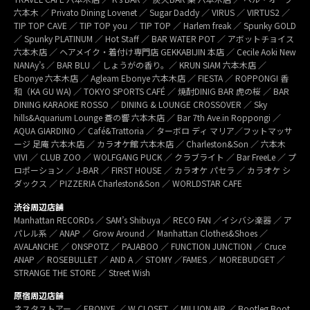
六本木 ／ Privato Dining Lovenet ／ Sugar Daddy ／ VIRUS ／ VIRTUS2 ／
TIP TOP CAVE ／ TIP TOP you ／ TIP TOP ／ Harlem freak ／ Spunky GOLD
／ Spunky PLATINUM ／ Hot Staff ／ BAR WATER POT ／ アボットチョイス
六本木店 ／ ヘアメイク・着付け専門店 GEKKABIJIN 本店 ／ Cecile Aoki New
NANAy’s ／ BAR BLU ／ しょうがの香り。／ KRUN SIAM 六本木店 ／
Ebonye 六本木店 ／ Agleam Ebonye 六本木店 ／ FIESTA ／ ROPPONGI 香
和（KA GU WA) ／ TOKYO SPORTS CAFÉ ／ 焼酎DINIG BAR 虎の桜 ／ BAR
DINING KARAOKE ROSSO ／ DINING & LOUNGE CROSSOVER ／ Sky
hills&Aquarium Lounge 蒼の響 六本木店 ／ Bar 7th Ave.in Roppongi ／
AQUA GIARDINO ／ Café&Trattoria ／ ターボロ ディ マリア／フットマッサ
ージ 足庵 六本木店 ／ カラオケ館 六本木店 ／ Charleston&Son ／ 六本木
VIVI ／ CLUB ZOO ／ WOLFGANG PUCK ／ クラブライト ／ Bar FreeLe ／ プ
ロポーション ／ J-BAR ／ FIRST HOUSE ／ カラオケ パセラ ／ カラオケ シ
ダックス ／ PIZZERIA Charleston&Son ／ WORLDSTAR CAFE
渋谷周辺店舗
Manhattan RECORDs ／ SAM’s Shibuya ／ RECO FAN ／イシバシ楽器 ／ ア
パレル系 ／ ANAP ／ Grow Around ／ Manhattan Clothes&Shoes ／
AVALANCHE ／ ONSPOTZ ／ PAJABOO ／ FUNCTION JUNCTION ／ Cruce
ANAP ／ ROSEBULLET ／ AND A ／ STOMY ／FAMES ／ MOREBUDGET ／
STRANGE THE STORE ／ Street Wish
原宿周辺店舗
ネスタストアー ／ EBONYE ／ W CLOSET ／ MILLION AIR ／ Bootleg Boot