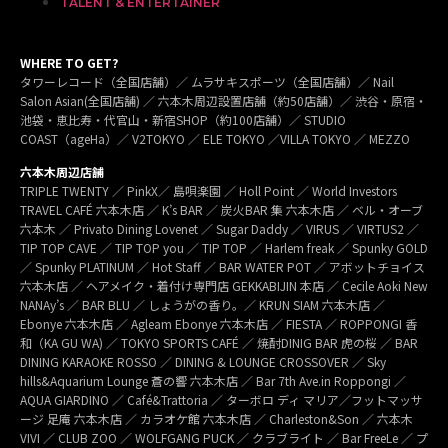
TALENT & ENTERTAINER
WHERE TO GET?
タワーレコード（全国店舗）／ ムラサキスポーツ（全国店舗）／ Nail
Salon Asian(全国店舗) ／ 六本木周辺設置店舗（約50店舗）／ 渋谷・原宿・
池袋・恵比寿・代官山・新宿SHOP（約100店舗）／ STUDIO
COAST（ageHa）／ V2TOKYO ／ ELE TOKYO ／VILLA TOKYO ／ MEZZO
六本木周辺店舗
TRIPLE TWENTY ／ PinkX／ 島唄楽園 ／ Holl Point ／ World Investors
TRAVEL CAFÉ 六本木店 ／ K’s BAR ／ 炭火BAR 集 六本木店 ／ ベル・オーブ
六本木 ／ Privato Dining Lovenet ／ Sugar Daddy ／ VIRUS ／ VIRTUS2 ／
TIP TOP CAVE ／ TIP TOP you ／ TIP TOP ／ Harlem freak ／ Spunky GOLD
／ Spunky PLATINUM ／ Hot Staff ／ BAR WATER POT ／ アボットチョイス
六本木店 ／ ヘアメイク・着付け専門店 GEKKABIJIN 本店 ／ Cecile Aoki New
NANAy’s ／ BAR BLU ／ しょうがの香り。／ KRUN SIAM 六本木店 ／
Ebonye 六本木店 ／ Agleam Ebonye 六本木店 ／ FIESTA ／ ROPPONGI 香
和（KA GU WA) ／ TOKYO SPORTS CAFÉ ／ 焼酎DINIG BAR 虎の桜 ／ BAR
DINING KARAOKE ROSSO ／ DINING & LOUNGE CROSSOVER ／ Sky
hills&Aquarium Lounge 蒼の響 六本木店 ／ Bar 7th Ave.in Roppongi ／
AQUA GIARDINO ／ Café&Trattoria ／ ターボロ ディ マリア／フットマッサ
ージ 足庵 六本木店 ／ カラオケ館 六本木店 ／ Charleston&Son ／ 六本木
VIVI ／ CLUB ZOO ／ WOLFGANG PUCK ／ クラブライト ／ Bar FreeLe ／ プ