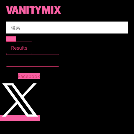
コ
ン
テ
Search
ン
...
ツ
に
ス
Results
キ
すべての結果を見る
ッ
プ
Facebook