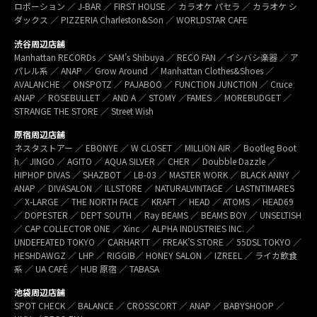
ロポーション ／ J-BAR ／ FIRST HOUSE ／ カラオケ パセラ ／ カラオケ シ
ダックス ／ PIZZERIA Charleston&Son ／ WORLDSTAR CAFE
渋谷周辺店舗
Manhattan RECORDs ／ SAM’s Shibuya ／ RECO FAN ／イシバシ楽器 ／ ア
パレル系 ／ ANAP ／ Grow Around ／ Manhattan Clothes&Shoes ／
AVALANCHE ／ ONSPOTZ ／ PAJABOO ／ FUNCTION JUNCTION ／ Cruce
ANAP ／ ROSEBULLET ／ AND A ／ STOMY ／FAMES ／ MOREBUDGET ／
STRANGE THE STORE ／ Street Wish
原宿周辺店舗
ネスタストアー ／ EBONYE ／ W CLOSET ／ MILLION AIR ／ Bootleg Boot
h／ JINGO ／ AGITO ／ AQUA SILVER ／ CHER ／ Doubble Dazzle ／
HIPHOP DIVAS ／ SHAZBOT ／ LB-03 ／ MASTER WORK ／ BLACK ANNY ／
ANAP ／ DIVASALON ／ ILLSTORE ／ NATURALVINTAGE ／ LASTNTIMARES
／ X-LARGE ／ THE NORTH FACE ／ KRAFT ／ HEAD ／ ATOMS ／ HEAD69
／ DOPESTER ／ DEPT SOUTH ／ Ray BEAMS ／ BEAMS BOY ／ UNSELTISH
／ CAP COLLECTOR ONE ／ Xinc ／ ALPHA INDUSTRIES INC. ／
UNDEFEATED TOKYO ／ CARHARTT ／ FREAK’S STORE ／ 55DSL TOKYO ／
HESHDAWGZ ／ LHP ／ RIGGIB／ HONEY SALON ／ IZREEL ／ ライカ飲食
系 ／ UA CAFÉ ／ HUB 原宿 ／ TABASA
池袋周辺店舗
SPOT CHECK ／ BALANCE ／ CROSSCORT ／ ANAP ／ BABYSHOOP ／