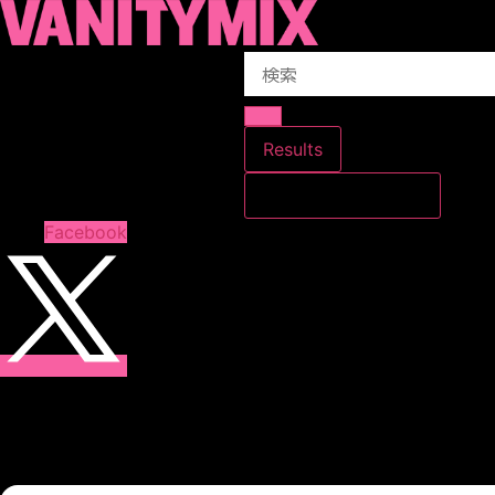
コ
ン
Search
テ
...
ン
ツ
に
Results
ス
すべての結果を見る
キ
ッ
Facebook
プ