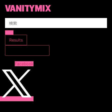
コ
ン
テ
Search
ン
...
ツ
に
ス
Results
キ
すべての結果を見る
ッ
プ
Facebook