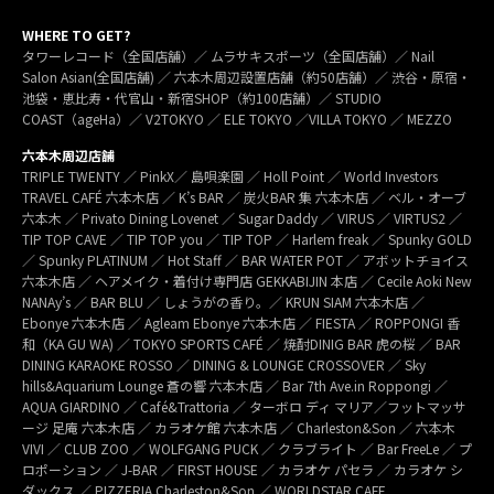
WHERE TO GET?
タワーレコード（全国店舗）／ ムラサキスポーツ（全国店舗）／ Nail
Salon Asian(全国店舗) ／ 六本木周辺設置店舗（約50店舗）／ 渋谷・原宿・
池袋・恵比寿・代官山・新宿SHOP（約100店舗）／ STUDIO
COAST（ageHa）／ V2TOKYO ／ ELE TOKYO ／VILLA TOKYO ／ MEZZO
六本木周辺店舗
TRIPLE TWENTY ／ PinkX／ 島唄楽園 ／ Holl Point ／ World Investors
TRAVEL CAFÉ 六本木店 ／ K’s BAR ／ 炭火BAR 集 六本木店 ／ ベル・オーブ
六本木 ／ Privato Dining Lovenet ／ Sugar Daddy ／ VIRUS ／ VIRTUS2 ／
TIP TOP CAVE ／ TIP TOP you ／ TIP TOP ／ Harlem freak ／ Spunky GOLD
／ Spunky PLATINUM ／ Hot Staff ／ BAR WATER POT ／ アボットチョイス
六本木店 ／ ヘアメイク・着付け専門店 GEKKABIJIN 本店 ／ Cecile Aoki New
NANAy’s ／ BAR BLU ／ しょうがの香り。／ KRUN SIAM 六本木店 ／
Ebonye 六本木店 ／ Agleam Ebonye 六本木店 ／ FIESTA ／ ROPPONGI 香
和（KA GU WA) ／ TOKYO SPORTS CAFÉ ／ 焼酎DINIG BAR 虎の桜 ／ BAR
DINING KARAOKE ROSSO ／ DINING & LOUNGE CROSSOVER ／ Sky
hills&Aquarium Lounge 蒼の響 六本木店 ／ Bar 7th Ave.in Roppongi ／
AQUA GIARDINO ／ Café&Trattoria ／ ターボロ ディ マリア／フットマッサ
ージ 足庵 六本木店 ／ カラオケ館 六本木店 ／ Charleston&Son ／ 六本木
VIVI ／ CLUB ZOO ／ WOLFGANG PUCK ／ クラブライト ／ Bar FreeLe ／ プ
ロポーション ／ J-BAR ／ FIRST HOUSE ／ カラオケ パセラ ／ カラオケ シ
ダックス ／ PIZZERIA Charleston&Son ／ WORLDSTAR CAFE