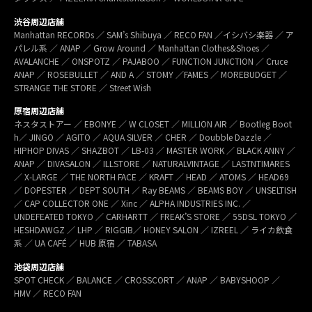
渋谷周辺店舗
Manhattan RECORDs ／ SAM’s Shibuya ／ RECO FAN ／イシバシ楽器 ／ ア
パレル系 ／ ANAP ／ Grow Around ／ Manhattan Clothes&Shoes ／
AVALANCHE ／ ONSPOTZ ／ PAJABOO ／ FUNCTION JUNCTION ／ Cruce
ANAP ／ ROSEBULLET ／ AND A ／ STOMY ／FAMES ／ MOREBUDGET ／
STRANGE THE STORE ／ Street Wish
原宿周辺店舗
ネスタストアー ／ EBONYE ／ W CLOSET ／ MILLION AIR ／ Bootleg Boot
h／ JINGO ／ AGITO ／ AQUA SILVER ／ CHER ／ Doubble Dazzle ／
HIPHOP DIVAS ／ SHAZBOT ／ LB-03 ／ MASTER WORK ／ BLACK ANNY ／
ANAP ／ DIVASALON ／ ILLSTORE ／ NATURALVINTAGE ／ LASTNTIMARES
／ X-LARGE ／ THE NORTH FACE ／ KRAFT ／ HEAD ／ ATOMS ／ HEAD69
／ DOPESTER ／ DEPT SOUTH ／ Ray BEAMS ／ BEAMS BOY ／ UNSELTISH
／ CAP COLLECTOR ONE ／ Xinc ／ ALPHA INDUSTRIES INC. ／
UNDEFEATED TOKYO ／ CARHARTT ／ FREAK’S STORE ／ 55DSL TOKYO ／
HESHDAWGZ ／ LHP ／ RIGGIB／ HONEY SALON ／ IZREEL ／ ライカ飲食
系 ／ UA CAFÉ ／ HUB 原宿 ／ TABASA
池袋周辺店舗
SPOT CHECK ／ BALANCE ／ CROSSCORT ／ ANAP ／ BABYSHOOP ／
HMV ／ RECO FAN