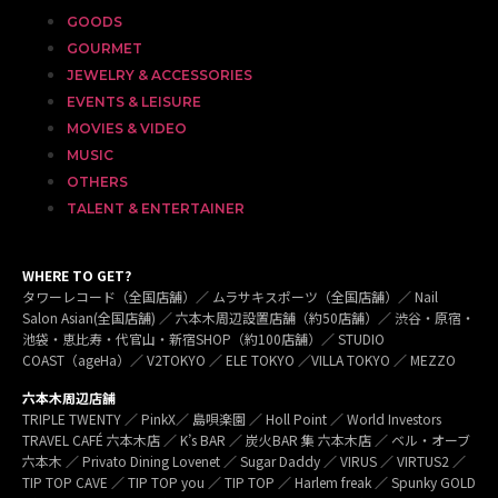
GOODS
GOURMET
JEWELRY & ACCESSORIES
EVENTS & LEISURE
MOVIES & VIDEO
MUSIC
OTHERS
TALENT & ENTERTAINER
WHERE TO GET?
タワーレコード（全国店舗）／ ムラサキスポーツ（全国店舗）／ Nail
Salon Asian(全国店舗) ／ 六本木周辺設置店舗（約50店舗）／ 渋谷・原宿・
池袋・恵比寿・代官山・新宿SHOP（約100店舗）／ STUDIO
COAST（ageHa）／ V2TOKYO ／ ELE TOKYO ／VILLA TOKYO ／ MEZZO
六本木周辺店舗
TRIPLE TWENTY ／ PinkX／ 島唄楽園 ／ Holl Point ／ World Investors
TRAVEL CAFÉ 六本木店 ／ K’s BAR ／ 炭火BAR 集 六本木店 ／ ベル・オーブ
六本木 ／ Privato Dining Lovenet ／ Sugar Daddy ／ VIRUS ／ VIRTUS2 ／
TIP TOP CAVE ／ TIP TOP you ／ TIP TOP ／ Harlem freak ／ Spunky GOLD