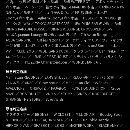
／ Spunky PLATINUM ／ Hot Staff ／ BAR WATER POT ／ アボットチョイス
六本木店 ／ ヘアメイク・着付け専門店 GEKKABIJIN 本店 ／ Cecile Aoki New
NANAy’s ／ BAR BLU ／ しょうがの香り。／ KRUN SIAM 六本木店 ／
Ebonye 六本木店 ／ Agleam Ebonye 六本木店 ／ FIESTA ／ ROPPONGI 香
和（KA GU WA) ／ TOKYO SPORTS CAFÉ ／ 焼酎DINIG BAR 虎の桜 ／ BAR
DINING KARAOKE ROSSO ／ DINING & LOUNGE CROSSOVER ／ Sky
hills&Aquarium Lounge 蒼の響 六本木店 ／ Bar 7th Ave.in Roppongi ／
AQUA GIARDINO ／ Café&Trattoria ／ ターボロ ディ マリア／フットマッサ
ージ 足庵 六本木店 ／ カラオケ館 六本木店 ／ Charleston&Son ／ 六本木
VIVI ／ CLUB ZOO ／ WOLFGANG PUCK ／ クラブライト ／ Bar FreeLe ／ プ
ロポーション ／ J-BAR ／ FIRST HOUSE ／ カラオケ パセラ ／ カラオケ シ
ダックス ／ PIZZERIA Charleston&Son ／ WORLDSTAR CAFE
渋谷周辺店舗
Manhattan RECORDs ／ SAM’s Shibuya ／ RECO FAN ／イシバシ楽器 ／ ア
パレル系 ／ ANAP ／ Grow Around ／ Manhattan Clothes&Shoes ／
AVALANCHE ／ ONSPOTZ ／ PAJABOO ／ FUNCTION JUNCTION ／ Cruce
ANAP ／ ROSEBULLET ／ AND A ／ STOMY ／FAMES ／ MOREBUDGET ／
STRANGE THE STORE ／ Street Wish
原宿周辺店舗
ネスタストアー ／ EBONYE ／ W CLOSET ／ MILLION AIR ／ Bootleg Boot
h／ JINGO ／ AGITO ／ AQUA SILVER ／ CHER ／ Doubble Dazzle ／
HIPHOP DIVAS ／ SHAZBOT ／ LB-03 ／ MASTER WORK ／ BLACK ANNY ／