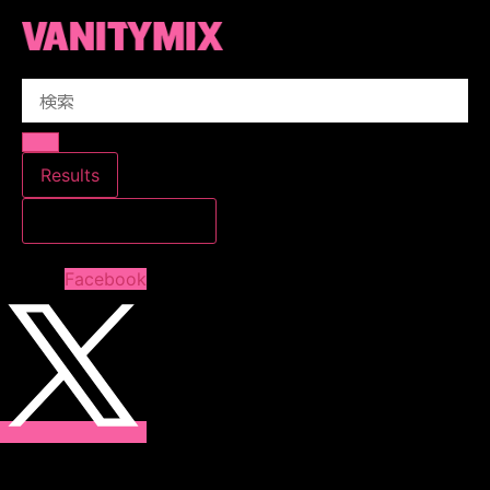
コ
ン
テ
Search
ン
...
ツ
に
ス
Results
キ
すべての結果を見る
ッ
プ
Facebook