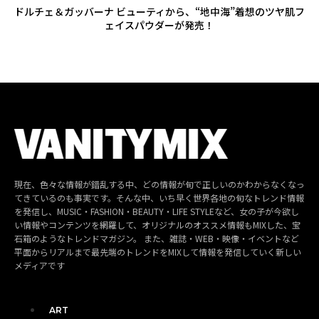
ドルチェ＆ガッバーナ ビューティから、“地中海”着想のツヤ肌フ
ェイスパウダーが発売！
現在、色々な情報が錯乱する中、どの情報が旬で正しいのかわからなくなっ
てきているのも事実です。そんな中、いち早く世界各地の旬なトレンド情報
を発信し、MUSIC・FASHION・BEAUTY・LIFE STYLEなど、女の子が今欲し
い情報やコンテンツを網羅して、オリジナルのオススメ情報もMIXした、宝
石箱のようなトレンドマガジン。 また、雑誌・WEB・映像・イベントなど
平面からリアルまで最先端のトレンドをMIXして情報を発信していく新しい
メディアです
ART