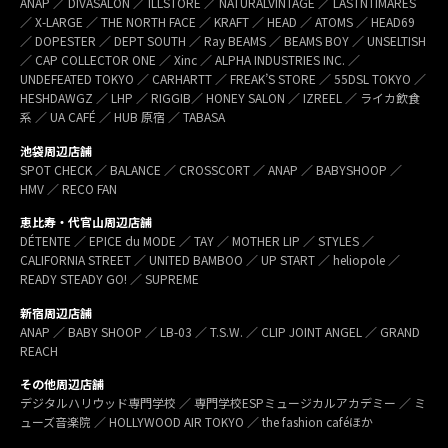
ANAP ／ DIVASALON ／ ILLSTORE ／ NATURALVINTAGE ／ LASTNTIMARES
／ X-LARGE ／ THE NORTH FACE ／ KRAFT ／ HEAD ／ ATOMS ／ HEAD69
／ DOPESTER ／ DEPT SOUTH ／ Ray BEAMS ／ BEAMS BOY ／ UNSELTISH
／ CAP COLLECTOR ONE ／ Xinc ／ ALPHA INDUSTRIES INC. ／
UNDEFEATED TOKYO ／ CARHARTT ／ FREAK’S STORE ／ 55DSL TOKYO ／
HESHDAWGZ ／ LHP ／ RIGGIB／ HONEY SALON ／ IZREEL ／ ライカ飲食
系 ／ UA CAFÉ ／ HUB 原宿 ／ TABASA
池袋周辺店舗
SPOT CHECK ／ BALANCE ／ CROSSCORT ／ ANAP ／ BABYSHOOP ／
HMV ／ RECO FAN
恵比寿・代官山周辺店舗
DÉTENTE ／ EPICE du MODE ／ TAY ／ MOTHER LIP ／ STYLES ／
CALIFORNIA STREET ／ UNITED BAMBOO ／ UP START ／ heliopole ／
READY STEADY GO! ／ SUPREME
新宿周辺店舗
ANAP ／ BABY SHOOP ／ LB-03 ／ T.S.W. ／ CLIP JOINT ANGEL ／ GRAND
REACH
その他周辺店舗
デジタルハリウッド専門学校 ／ 専門学校ESPミュージカルアカデミー ／ ミ
ューズ音楽院 ／ HOLLYWOOD AIR TOKYO ／ the fashion caféほか