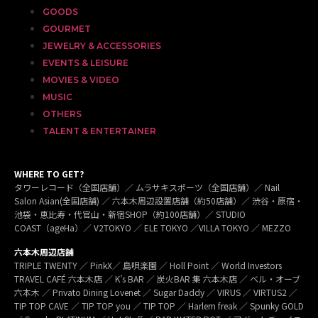
GOODS
GOURMET
JEWELRY & ACCESSORIES
EVENTS & LEISURE
MOVIES & VIDEO
MUSIC
OTHERS
TALENT & ENTERTAINER
WHERE TO GET?
タワーレコード（全国店舗）／ ムラサキスポーツ（全国店舗）／ Nail
Salon Asian(全国店舗) ／ 六本木周辺設置店舗（約50店舗）／ 渋谷・原宿・
池袋・恵比寿・代官山・新宿SHOP（約100店舗）／ STUDIO
COAST（ageHa）／ V2TOKYO ／ ELE TOKYO ／VILLA TOKYO ／ MEZZO
六本木周辺店舗
TRIPLE TWENTY ／ PinkX／ 島唄楽園 ／ Holl Point ／ World Investors
TRAVEL CAFÉ 六本木店 ／ K’s BAR ／ 炭火BAR 集 六本木店 ／ ベル・オーブ
六本木 ／ Privato Dining Lovenet ／ Sugar Daddy ／ VIRUS ／ VIRTUS2 ／
TIP TOP CAVE ／ TIP TOP you ／ TIP TOP ／ Harlem freak ／ Spunky GOLD