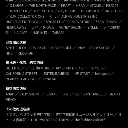
／ X-LARGE ／ THE NORTH FACE ／ KRAFT ／ HEAD ／ ATOMS ／ HEAD69
／ DOPESTER ／ DEPT SOUTH ／ Ray BEAMS ／ BEAMS BOY ／ UNSELTISH
／ CAP COLLECTOR ONE ／ Xinc ／ ALPHA INDUSTRIES INC. ／
UNDEFEATED TOKYO ／ CARHARTT ／ FREAK’S STORE ／ 55DSL TOKYO ／
HESHDAWGZ ／ LHP ／ RIGGIB／ HONEY SALON ／ IZREEL ／ ライカ飲食
系 ／ UA CAFÉ ／ HUB 原宿 ／ TABASA
池袋周辺店舗
SPOT CHECK ／ BALANCE ／ CROSSCORT ／ ANAP ／ BABYSHOOP ／
HMV ／ RECO FAN
恵比寿・代官山周辺店舗
DÉTENTE ／ EPICE du MODE ／ TAY ／ MOTHER LIP ／ STYLES ／
CALIFORNIA STREET ／ UNITED BAMBOO ／ UP START ／ heliopole ／
READY STEADY GO! ／ SUPREME
新宿周辺店舗
ANAP ／ BABY SHOOP ／ LB-03 ／ T.S.W. ／ CLIP JOINT ANGEL ／ GRAND
REACH
その他周辺店舗
デジタルハリウッド専門学校 ／ 専門学校ESPミュージカルアカデミー ／ ミ
ューズ音楽院 ／ HOLLYWOOD AIR TOKYO ／ the fashion caféほか