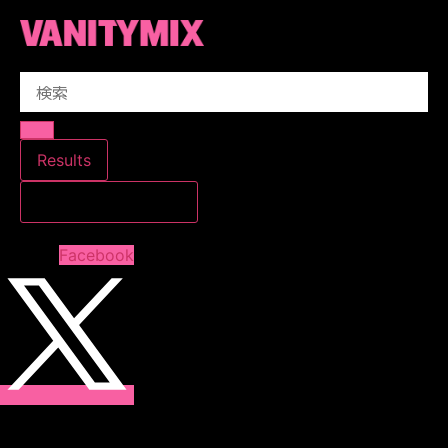
コ
ン
テ
Search
ン
...
ツ
に
ス
Results
キ
すべての結果を見る
ッ
プ
Facebook