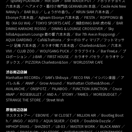
／ Spunky PLATINUM ／ Hot Staff ／ BAR WATER POT ／ アボットチョイス
六本木店 ／ ヘアメイク・着付け専門店 GEKKABIJIN 本店 ／ Cecile Aoki New
NANAy’s ／ BAR BLU ／ しょうがの香り。／ KRUN SIAM 六本木店 ／
Ebonye 六本木店 ／ Agleam Ebonye 六本木店 ／ FIESTA ／ ROPPONGI 香
和（KA GU WA) ／ TOKYO SPORTS CAFÉ ／ 焼酎DINIG BAR 虎の桜 ／ BAR
DINING KARAOKE ROSSO ／ DINING & LOUNGE CROSSOVER ／ Sky
hills&Aquarium Lounge 蒼の響 六本木店 ／ Bar 7th Ave.in Roppongi ／
AQUA GIARDINO ／ Café&Trattoria ／ ターボロ ディ マリア／フットマッサ
ージ 足庵 六本木店 ／ カラオケ館 六本木店 ／ Charleston&Son ／ 六本木
VIVI ／ CLUB ZOO ／ WOLFGANG PUCK ／ クラブライト ／ Bar FreeLe ／ プ
ロポーション ／ J-BAR ／ FIRST HOUSE ／ カラオケ パセラ ／ カラオケ シ
ダックス ／ PIZZERIA Charleston&Son ／ WORLDSTAR CAFE
渋谷周辺店舗
Manhattan RECORDs ／ SAM’s Shibuya ／ RECO FAN ／イシバシ楽器 ／ ア
パレル系 ／ ANAP ／ Grow Around ／ Manhattan Clothes&Shoes ／
AVALANCHE ／ ONSPOTZ ／ PAJABOO ／ FUNCTION JUNCTION ／ Cruce
ANAP ／ ROSEBULLET ／ AND A ／ STOMY ／FAMES ／ MOREBUDGET ／
STRANGE THE STORE ／ Street Wish
原宿周辺店舗
ネスタストアー ／ EBONYE ／ W CLOSET ／ MILLION AIR ／ Bootleg Boot
h／ JINGO ／ AGITO ／ AQUA SILVER ／ CHER ／ Doubble Dazzle ／
HIPHOP DIVAS ／ SHAZBOT ／ LB-03 ／ MASTER WORK ／ BLACK ANNY ／
ANAP ／ DIVASALON ／ ILLSTORE ／ NATURALVINTAGE ／ LASTNTIMARES