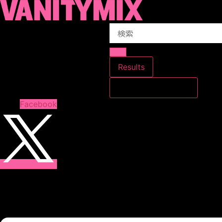
コ
ン
Search
テ
...
ン
ツ
に
Results
ス
すべての結果を見る
キ
ッ
Facebook
プ