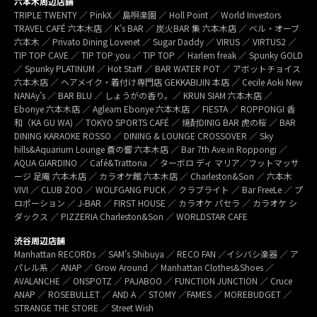
六本木周辺店舗
TRIPLE TWENTY ／ PinkX／ 島唄楽園 ／ Holl Point ／ World Investors
TRAVEL CAFÉ 六本木店 ／ K’s BAR ／ 炭火BAR 集 六本木店 ／ ベル・オーブ
六本木 ／ Privato Dining Lovenet ／ Sugar Daddy ／ VIRUS ／ VIRTUS2 ／
TIP TOP CAVE ／ TIP TOP you ／ TIP TOP ／ Harlem freak ／ Spunky GOLD
／ Spunky PLATINUM ／ Hot Staff ／ BAR WATER POT ／ アボットチョイス
六本木店 ／ ヘアメイク・着付け専門店 GEKKABIJIN 本店 ／ Cecile Aoki New
NANAy’s ／ BAR BLU ／ しょうがの香り。／ KRUN SIAM 六本木店 ／
Ebonye 六本木店 ／ Agleam Ebonye 六本木店 ／ FIESTA ／ ROPPONGI 香
和（KA GU WA) ／ TOKYO SPORTS CAFÉ ／ 焼酎DINIG BAR 虎の桜 ／ BAR
DINING KARAOKE ROSSO ／ DINING & LOUNGE CROSSOVER ／ Sky
hills&Aquarium Lounge 蒼の響 六本木店 ／ Bar 7th Ave.in Roppongi ／
AQUA GIARDINO ／ Café&Trattoria ／ ターボロ ディ マリア／フットマッサ
ージ 足庵 六本木店 ／ カラオケ館 六本木店 ／ Charleston&Son ／ 六本木
VIVI ／ CLUB ZOO ／ WOLFGANG PUCK ／ クラブライト ／ Bar FreeLe ／ プ
ロポーション ／ J-BAR ／ FIRST HOUSE ／ カラオケ パセラ ／ カラオケ シ
ダックス ／ PIZZERIA Charleston&Son ／ WORLDSTAR CAFE
渋谷周辺店舗
Manhattan RECORDs ／ SAM’s Shibuya ／ RECO FAN ／イシバシ楽器 ／ ア
パレル系 ／ ANAP ／ Grow Around ／ Manhattan Clothes&Shoes ／
AVALANCHE ／ ONSPOTZ ／ PAJABOO ／ FUNCTION JUNCTION ／ Cruce
ANAP ／ ROSEBULLET ／ AND A ／ STOMY ／FAMES ／ MOREBUDGET ／
STRANGE THE STORE ／ Street Wish