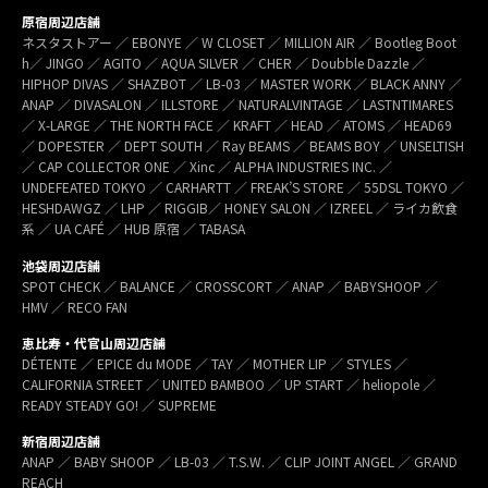
原宿周辺店舗
ネスタストアー ／ EBONYE ／ W CLOSET ／ MILLION AIR ／ Bootleg Boot
h／ JINGO ／ AGITO ／ AQUA SILVER ／ CHER ／ Doubble Dazzle ／
HIPHOP DIVAS ／ SHAZBOT ／ LB-03 ／ MASTER WORK ／ BLACK ANNY ／
ANAP ／ DIVASALON ／ ILLSTORE ／ NATURALVINTAGE ／ LASTNTIMARES
／ X-LARGE ／ THE NORTH FACE ／ KRAFT ／ HEAD ／ ATOMS ／ HEAD69
／ DOPESTER ／ DEPT SOUTH ／ Ray BEAMS ／ BEAMS BOY ／ UNSELTISH
／ CAP COLLECTOR ONE ／ Xinc ／ ALPHA INDUSTRIES INC. ／
UNDEFEATED TOKYO ／ CARHARTT ／ FREAK’S STORE ／ 55DSL TOKYO ／
HESHDAWGZ ／ LHP ／ RIGGIB／ HONEY SALON ／ IZREEL ／ ライカ飲食
系 ／ UA CAFÉ ／ HUB 原宿 ／ TABASA
池袋周辺店舗
SPOT CHECK ／ BALANCE ／ CROSSCORT ／ ANAP ／ BABYSHOOP ／
HMV ／ RECO FAN
恵比寿・代官山周辺店舗
DÉTENTE ／ EPICE du MODE ／ TAY ／ MOTHER LIP ／ STYLES ／
CALIFORNIA STREET ／ UNITED BAMBOO ／ UP START ／ heliopole ／
READY STEADY GO! ／ SUPREME
新宿周辺店舗
ANAP ／ BABY SHOOP ／ LB-03 ／ T.S.W. ／ CLIP JOINT ANGEL ／ GRAND
REACH