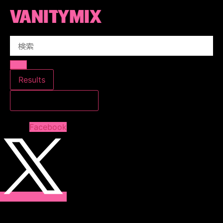
コ
ン
テ
Search
ン
...
ツ
に
ス
Results
キ
すべての結果を見る
ッ
プ
Facebook