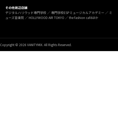
その他周辺店舗
デジタルハリウッド専門学校 ／ 専門学校ESPミュージカルアカデミー ／ ミ
ューズ音楽院 ／ HOLLYWOOD AIR TOKYO ／ the fashion caféほか
Copyright © 2026 VANITYMIX. All Rights Reserved.