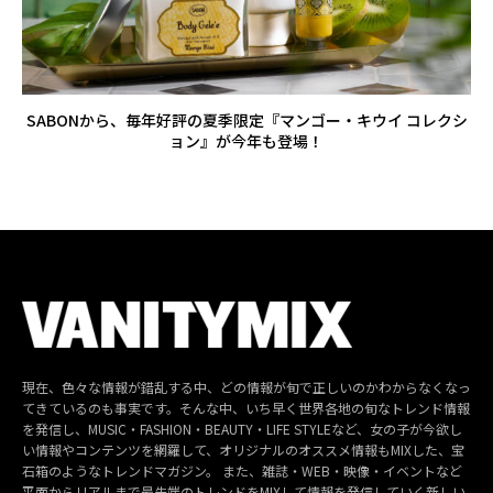
SABONから、毎年好評の夏季限定『マンゴー・キウイ コレクシ
ョン』が今年も登場！
現在、色々な情報が錯乱する中、どの情報が旬で正しいのかわからなくなっ
てきているのも事実です。そんな中、いち早く世界各地の旬なトレンド情報
を発信し、MUSIC・FASHION・BEAUTY・LIFE STYLEなど、女の子が今欲し
い情報やコンテンツを網羅して、オリジナルのオススメ情報もMIXした、宝
石箱のようなトレンドマガジン。 また、雑誌・WEB・映像・イベントなど
平面からリアルまで最先端のトレンドをMIXして情報を発信していく新しい