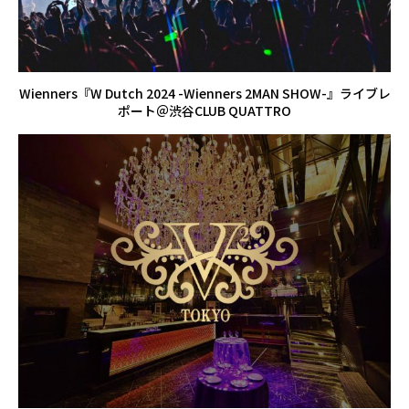
Wienners『W Dutch 2024 -Wienners 2MAN SHOW-』ライブレ
ポート＠渋谷CLUB QUATTRO