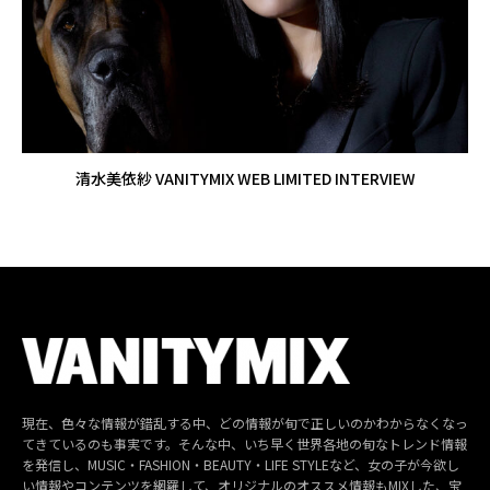
清水美依紗 VANITYMIX WEB LIMITED INTERVIEW
現在、色々な情報が錯乱する中、どの情報が旬で正しいのかわからなくなっ
てきているのも事実です。そんな中、いち早く世界各地の旬なトレンド情報
を発信し、MUSIC・FASHION・BEAUTY・LIFE STYLEなど、女の子が今欲し
い情報やコンテンツを網羅して、オリジナルのオススメ情報もMIXした、宝