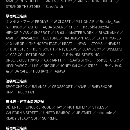
ANAP ／ ROSEBULLET ／ AND A ／ STOMY ／FAMES ／ MOREBUDGET ／
STRANGE THE STORE ／ Street Wish
原宿周辺店舗
ネスタストアー ／ EBONYE ／ W CLOSET ／ MILLION AIR ／ Bootleg Boot
h／ JINGO ／ AGITO ／ AQUA SILVER ／ CHER ／ Doubble Dazzle ／
HIPHOP DIVAS ／ SHAZBOT ／ LB-03 ／ MASTER WORK ／ BLACK ANNY ／
ANAP ／ DIVASALON ／ ILLSTORE ／ NATURALVINTAGE ／ LASTNTIMARES
／ X-LARGE ／ THE NORTH FACE ／ KRAFT ／ HEAD ／ ATOMS ／ HEAD69
／ DOPESTER ／ DEPT SOUTH ／ Ray BEAMS ／ BEAMS BOY ／ UNSELTISH
／ CAP COLLECTOR ONE ／ Xinc ／ ALPHA INDUSTRIES INC. ／
UNDEFEATED TOKYO ／ CARHARTT ／ FREAK’S STORE ／ 55DSL TOKYO ／
HESHDAWGZ ／ LHP ／ RIGGIB／ HONEY SALON ／ IZREEL ／ ライカ飲食
系 ／ UA CAFÉ ／ HUB 原宿 ／ TABASA
池袋周辺店舗
SPOT CHECK ／ BALANCE ／ CROSSCORT ／ ANAP ／ BABYSHOOP ／
HMV ／ RECO FAN
恵比寿・代官山周辺店舗
DÉTENTE ／ EPICE du MODE ／ TAY ／ MOTHER LIP ／ STYLES ／
CALIFORNIA STREET ／ UNITED BAMBOO ／ UP START ／ heliopole ／
READY STEADY GO! ／ SUPREME
新宿周辺店舗