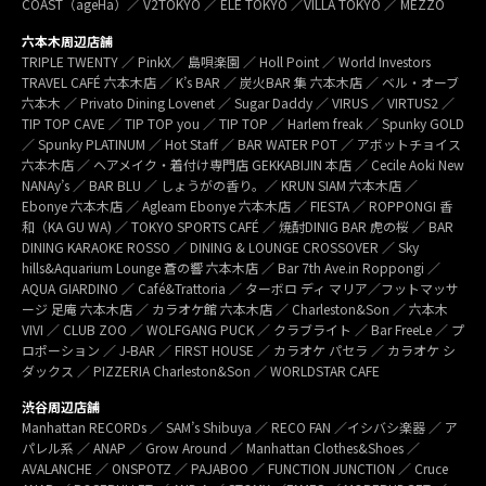
COAST（ageHa）／ V2TOKYO ／ ELE TOKYO ／VILLA TOKYO ／ MEZZO
六本木周辺店舗
TRIPLE TWENTY ／ PinkX／ 島唄楽園 ／ Holl Point ／ World Investors
TRAVEL CAFÉ 六本木店 ／ K’s BAR ／ 炭火BAR 集 六本木店 ／ ベル・オーブ
六本木 ／ Privato Dining Lovenet ／ Sugar Daddy ／ VIRUS ／ VIRTUS2 ／
TIP TOP CAVE ／ TIP TOP you ／ TIP TOP ／ Harlem freak ／ Spunky GOLD
／ Spunky PLATINUM ／ Hot Staff ／ BAR WATER POT ／ アボットチョイス
六本木店 ／ ヘアメイク・着付け専門店 GEKKABIJIN 本店 ／ Cecile Aoki New
NANAy’s ／ BAR BLU ／ しょうがの香り。／ KRUN SIAM 六本木店 ／
Ebonye 六本木店 ／ Agleam Ebonye 六本木店 ／ FIESTA ／ ROPPONGI 香
和（KA GU WA) ／ TOKYO SPORTS CAFÉ ／ 焼酎DINIG BAR 虎の桜 ／ BAR
DINING KARAOKE ROSSO ／ DINING & LOUNGE CROSSOVER ／ Sky
hills&Aquarium Lounge 蒼の響 六本木店 ／ Bar 7th Ave.in Roppongi ／
AQUA GIARDINO ／ Café&Trattoria ／ ターボロ ディ マリア／フットマッサ
ージ 足庵 六本木店 ／ カラオケ館 六本木店 ／ Charleston&Son ／ 六本木
VIVI ／ CLUB ZOO ／ WOLFGANG PUCK ／ クラブライト ／ Bar FreeLe ／ プ
ロポーション ／ J-BAR ／ FIRST HOUSE ／ カラオケ パセラ ／ カラオケ シ
ダックス ／ PIZZERIA Charleston&Son ／ WORLDSTAR CAFE
渋谷周辺店舗
Manhattan RECORDs ／ SAM’s Shibuya ／ RECO FAN ／イシバシ楽器 ／ ア
パレル系 ／ ANAP ／ Grow Around ／ Manhattan Clothes&Shoes ／
AVALANCHE ／ ONSPOTZ ／ PAJABOO ／ FUNCTION JUNCTION ／ Cruce