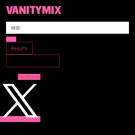
コ
ン
テ
Search
ン
...
ツ
に
ス
Results
キ
すべての結果を見る
ッ
プ
Facebook