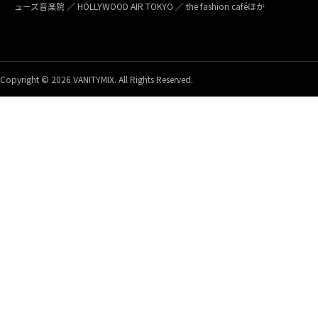
ューズ音楽院 ／ HOLLYWOOD AIR TOKYO ／ the fashion caféほか
Copyright © 2026 VANITYMIX. All Rights Reserved.