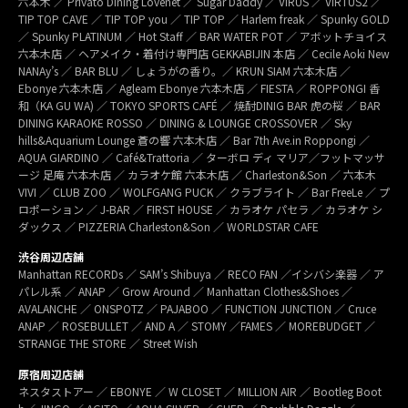
六本木 ／ Privato Dining Lovenet ／ Sugar Daddy ／ VIRUS ／ VIRTUS2 ／
TIP TOP CAVE ／ TIP TOP you ／ TIP TOP ／ Harlem freak ／ Spunky GOLD
／ Spunky PLATINUM ／ Hot Staff ／ BAR WATER POT ／ アボットチョイス
六本木店 ／ ヘアメイク・着付け専門店 GEKKABIJIN 本店 ／ Cecile Aoki New
NANAy’s ／ BAR BLU ／ しょうがの香り。／ KRUN SIAM 六本木店 ／
Ebonye 六本木店 ／ Agleam Ebonye 六本木店 ／ FIESTA ／ ROPPONGI 香
和（KA GU WA) ／ TOKYO SPORTS CAFÉ ／ 焼酎DINIG BAR 虎の桜 ／ BAR
DINING KARAOKE ROSSO ／ DINING & LOUNGE CROSSOVER ／ Sky
hills&Aquarium Lounge 蒼の響 六本木店 ／ Bar 7th Ave.in Roppongi ／
AQUA GIARDINO ／ Café&Trattoria ／ ターボロ ディ マリア／フットマッサ
ージ 足庵 六本木店 ／ カラオケ館 六本木店 ／ Charleston&Son ／ 六本木
VIVI ／ CLUB ZOO ／ WOLFGANG PUCK ／ クラブライト ／ Bar FreeLe ／ プ
ロポーション ／ J-BAR ／ FIRST HOUSE ／ カラオケ パセラ ／ カラオケ シ
ダックス ／ PIZZERIA Charleston&Son ／ WORLDSTAR CAFE
渋谷周辺店舗
Manhattan RECORDs ／ SAM’s Shibuya ／ RECO FAN ／イシバシ楽器 ／ ア
パレル系 ／ ANAP ／ Grow Around ／ Manhattan Clothes&Shoes ／
AVALANCHE ／ ONSPOTZ ／ PAJABOO ／ FUNCTION JUNCTION ／ Cruce
ANAP ／ ROSEBULLET ／ AND A ／ STOMY ／FAMES ／ MOREBUDGET ／
STRANGE THE STORE ／ Street Wish
原宿周辺店舗
ネスタストアー ／ EBONYE ／ W CLOSET ／ MILLION AIR ／ Bootleg Boot