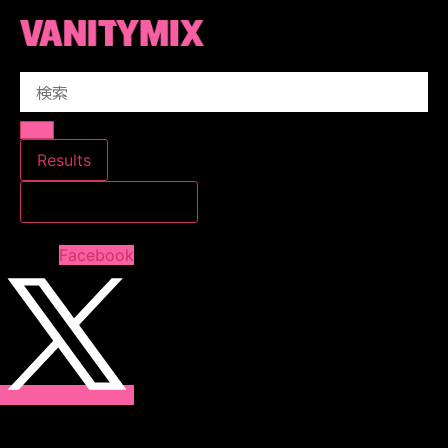
コ
ン
テ
Search
ン
...
ツ
に
ス
Results
キ
すべての結果を見る
ッ
プ
Facebook