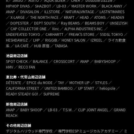
h／ JINGO ／ AGITO ／ AQUA SILVER ／ CHER ／ Doubble Dazzle ／
HIPHOP DIVAS ／ SHAZBOT ／ LB-03 ／ MASTER WORK ／ BLACK ANNY ／
ANAP ／ DIVASALON ／ ILLSTORE ／ NATURALVINTAGE ／ LASTNTIMARES
／ X-LARGE ／ THE NORTH FACE ／ KRAFT ／ HEAD ／ ATOMS ／ HEAD69
／ DOPESTER ／ DEPT SOUTH ／ Ray BEAMS ／ BEAMS BOY ／ UNSELTISH
／ CAP COLLECTOR ONE ／ Xinc ／ ALPHA INDUSTRIES INC. ／
UNDEFEATED TOKYO ／ CARHARTT ／ FREAK’S STORE ／ 55DSL TOKYO ／
HESHDAWGZ ／ LHP ／ RIGGIB／ HONEY SALON ／ IZREEL ／ ライカ飲食
系 ／ UA CAFÉ ／ HUB 原宿 ／ TABASA
池袋周辺店舗
SPOT CHECK ／ BALANCE ／ CROSSCORT ／ ANAP ／ BABYSHOOP ／
HMV ／ RECO FAN
恵比寿・代官山周辺店舗
DÉTENTE ／ EPICE du MODE ／ TAY ／ MOTHER LIP ／ STYLES ／
CALIFORNIA STREET ／ UNITED BAMBOO ／ UP START ／ heliopole ／
READY STEADY GO! ／ SUPREME
新宿周辺店舗
ANAP ／ BABY SHOOP ／ LB-03 ／ T.S.W. ／ CLIP JOINT ANGEL ／ GRAND
REACH
その他周辺店舗
デジタルハリウッド専門学校 ／ 専門学校ESPミュージカルアカデミー ／ ミ