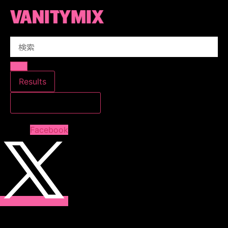
コ
ン
テ
Search
ン
...
ツ
に
ス
Results
キ
すべての結果を見る
ッ
プ
Facebook