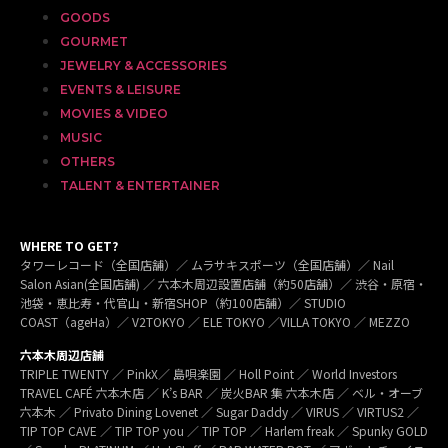
GOODS
GOURMET
JEWELRY & ACCESSORIES
EVENTS & LEISURE
MOVIES & VIDEO
MUSIC
OTHERS
TALENT & ENTERTAINER
WHERE TO GET?
タワーレコード（全国店舗）／ ムラサキスポーツ（全国店舗）／ Nail
Salon Asian(全国店舗) ／ 六本木周辺設置店舗（約50店舗）／ 渋谷・原宿・
池袋・恵比寿・代官山・新宿SHOP（約100店舗）／ STUDIO
COAST（ageHa）／ V2TOKYO ／ ELE TOKYO ／VILLA TOKYO ／ MEZZO
六本木周辺店舗
TRIPLE TWENTY ／ PinkX／ 島唄楽園 ／ Holl Point ／ World Investors
TRAVEL CAFÉ 六本木店 ／ K’s BAR ／ 炭火BAR 集 六本木店 ／ ベル・オーブ
六本木 ／ Privato Dining Lovenet ／ Sugar Daddy ／ VIRUS ／ VIRTUS2 ／
TIP TOP CAVE ／ TIP TOP you ／ TIP TOP ／ Harlem freak ／ Spunky GOLD