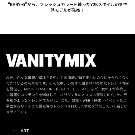
“BABY-G”から、フレッシュカラーを纏ったY2Kスタイルの個性
派モデルが発売！
現在、色々な情報が錯乱する中、どの情報が旬で正しいのかわからなくなっ
てきているのも事実です。そんな中、いち早く世界各地の旬なトレンド情報
を発信し、MUSIC・FASHION・BEAUTY・LIFE STYLEなど、女の子が今欲し
い情報やコンテンツを網羅して、オリジナルのオススメ情報もMIXした、宝
石箱のようなトレンドマガジン。 また、雑誌・WEB・映像・イベントなど
平面からリアルまで最先端のトレンドをMIXして情報を発信していく新しい
メディアです
ART