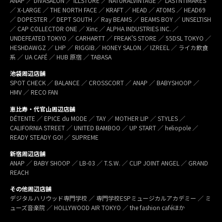
ANAP ／ DIVASALON ／ ILLSTORE ／ NATURALVINTAGE ／ LASTNTIMARES
／ X-LARGE ／ THE NORTH FACE ／ KRAFT ／ HEAD ／ ATOMS ／ HEAD69
／ DOPESTER ／ DEPT SOUTH ／ Ray BEAMS ／ BEAMS BOY ／ UNSELTISH
／ CAP COLLECTOR ONE ／ Xinc ／ ALPHA INDUSTRIES INC. ／
UNDEFEATED TOKYO ／ CARHARTT ／ FREAK’S STORE ／ 55DSL TOKYO ／
HESHDAWGZ ／ LHP ／ RIGGIB／ HONEY SALON ／ IZREEL ／ ライカ飲食
系 ／ UA CAFÉ ／ HUB 原宿 ／ TABASA
池袋周辺店舗
SPOT CHECK ／ BALANCE ／ CROSSCORT ／ ANAP ／ BABYSHOOP ／
HMV ／ RECO FAN
恵比寿・代官山周辺店舗
DÉTENTE ／ EPICE du MODE ／ TAY ／ MOTHER LIP ／ STYLES ／
CALIFORNIA STREET ／ UNITED BAMBOO ／ UP START ／ heliopole ／
READY STEADY GO! ／ SUPREME
新宿周辺店舗
ANAP ／ BABY SHOOP ／ LB-03 ／ T.S.W. ／ CLIP JOINT ANGEL ／ GRAND
REACH
その他周辺店舗
デジタルハリウッド専門学校 ／ 専門学校ESPミュージカルアカデミー ／ ミ
ューズ音楽院 ／ HOLLYWOOD AIR TOKYO ／ the fashion caféほか