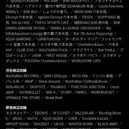
／ Spunky PLATINUM ／ Hot Staff ／ BAR WATER POT ／ アボットチョイス
六本木店 ／ ヘアメイク・着付け専門店 GEKKABIJIN 本店 ／ Cecile Aoki New
NANAy’s ／ BAR BLU ／ しょうがの香り。／ KRUN SIAM 六本木店 ／
Ebonye 六本木店 ／ Agleam Ebonye 六本木店 ／ FIESTA ／ ROPPONGI 香
和（KA GU WA) ／ TOKYO SPORTS CAFÉ ／ 焼酎DINIG BAR 虎の桜 ／ BAR
DINING KARAOKE ROSSO ／ DINING & LOUNGE CROSSOVER ／ Sky
hills&Aquarium Lounge 蒼の響 六本木店 ／ Bar 7th Ave.in Roppongi ／
AQUA GIARDINO ／ Café&Trattoria ／ ターボロ ディ マリア／フットマッサ
ージ 足庵 六本木店 ／ カラオケ館 六本木店 ／ Charleston&Son ／ 六本木
VIVI ／ CLUB ZOO ／ WOLFGANG PUCK ／ クラブライト ／ Bar FreeLe ／ プ
ロポーション ／ J-BAR ／ FIRST HOUSE ／ カラオケ パセラ ／ カラオケ シ
ダックス ／ PIZZERIA Charleston&Son ／ WORLDSTAR CAFE
渋谷周辺店舗
Manhattan RECORDs ／ SAM’s Shibuya ／ RECO FAN ／イシバシ楽器 ／ ア
パレル系 ／ ANAP ／ Grow Around ／ Manhattan Clothes&Shoes ／
AVALANCHE ／ ONSPOTZ ／ PAJABOO ／ FUNCTION JUNCTION ／ Cruce
ANAP ／ ROSEBULLET ／ AND A ／ STOMY ／FAMES ／ MOREBUDGET ／
STRANGE THE STORE ／ Street Wish
原宿周辺店舗
ネスタストアー ／ EBONYE ／ W CLOSET ／ MILLION AIR ／ Bootleg Boot
h／ JINGO ／ AGITO ／ AQUA SILVER ／ CHER ／ Doubble Dazzle ／
HIPHOP DIVAS ／ SHAZBOT ／ LB-03 ／ MASTER WORK ／ BLACK ANNY ／