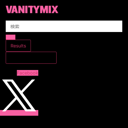
コ
ン
テ
Search
ン
...
ツ
に
ス
Results
キ
すべての結果を見る
ッ
プ
Facebook