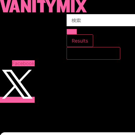
コ
ン
Search
テ
...
ン
ツ
に
Results
ス
すべての結果を見る
キ
ッ
Facebook
プ