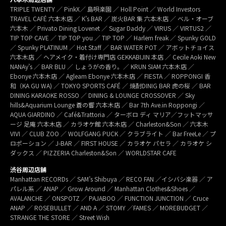
TRIPLE TWENTY ／ PinkX／ 島唄楽園 ／ Holl Point ／ World Investors
TRAVEL CAFÉ 六本木店 ／ K’s BAR ／ 炭火BAR 集 六本木店 ／ ベル・オーブ
六本木 ／ Privato Dining Lovenet ／ Sugar Daddy ／ VIRUS ／ VIRTUS2 ／
TIP TOP CAVE ／ TIP TOP you ／ TIP TOP ／ Harlem freak ／ Spunky GOLD
／ Spunky PLATINUM ／ Hot Staff ／ BAR WATER POT ／ アボットチョイス
六本木店 ／ ヘアメイク・着付け専門店 GEKKABIJIN 本店 ／ Cecile Aoki New
NANAy’s ／ BAR BLU ／ しょうがの香り。／ KRUN SIAM 六本木店 ／
Ebonye 六本木店 ／ Agleam Ebonye 六本木店 ／ FIESTA ／ ROPPONGI 香
和（KA GU WA) ／ TOKYO SPORTS CAFÉ ／ 焼酎DINIG BAR 虎の桜 ／ BAR
DINING KARAOKE ROSSO ／ DINING & LOUNGE CROSSOVER ／ Sky
hills&Aquarium Lounge 蒼の響 六本木店 ／ Bar 7th Ave.in Roppongi ／
AQUA GIARDINO ／ Café&Trattoria ／ ターボロ ディ マリア／フットマッサ
ージ 足庵 六本木店 ／ カラオケ館 六本木店 ／ Charleston&Son ／ 六本木
VIVI ／ CLUB ZOO ／ WOLFGANG PUCK ／ クラブライト ／ Bar FreeLe ／ プ
ロポーション ／ J-BAR ／ FIRST HOUSE ／ カラオケ パセラ ／ カラオケ シ
ダックス ／ PIZZERIA Charleston&Son ／ WORLDSTAR CAFE
渋谷周辺店舗
Manhattan RECORDs ／ SAM’s Shibuya ／ RECO FAN ／イシバシ楽器 ／ ア
パレル系 ／ ANAP ／ Grow Around ／ Manhattan Clothes&Shoes ／
AVALANCHE ／ ONSPOTZ ／ PAJABOO ／ FUNCTION JUNCTION ／ Cruce
ANAP ／ ROSEBULLET ／ AND A ／ STOMY ／FAMES ／ MOREBUDGET ／
STRANGE THE STORE ／ Street Wish