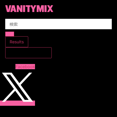
コ
ン
テ
Search
ン
...
ツ
に
ス
Results
キ
すべての結果を見る
ッ
プ
Facebook