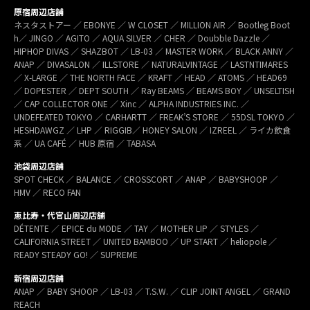
原宿周辺店舗
ネスタストアー ／ EBONYE ／ W CLOSET ／ MILLION AIR ／ Bootleg Boot
h／ JINGO ／ AGITO ／ AQUA SILVER ／ CHER ／ Doubble Dazzle ／
HIPHOP DIVAS ／ SHAZBOT ／ LB-03 ／ MASTER WORK ／ BLACK ANNY ／
ANAP ／ DIVASALON ／ ILLSTORE ／ NATURALVINTAGE ／ LASTNTIMARES
／ X-LARGE ／ THE NORTH FACE ／ KRAFT ／ HEAD ／ ATOMS ／ HEAD69
／ DOPESTER ／ DEPT SOUTH ／ Ray BEAMS ／ BEAMS BOY ／ UNSELTISH
／ CAP COLLECTOR ONE ／ Xinc ／ ALPHA INDUSTRIES INC. ／
UNDEFEATED TOKYO ／ CARHARTT ／ FREAK’S STORE ／ 55DSL TOKYO ／
HESHDAWGZ ／ LHP ／ RIGGIB／ HONEY SALON ／ IZREEL ／ ライカ飲食
系 ／ UA CAFÉ ／ HUB 原宿 ／ TABASA
池袋周辺店舗
SPOT CHECK ／ BALANCE ／ CROSSCORT ／ ANAP ／ BABYSHOOP ／
HMV ／ RECO FAN
恵比寿・代官山周辺店舗
DÉTENTE ／ EPICE du MODE ／ TAY ／ MOTHER LIP ／ STYLES ／
CALIFORNIA STREET ／ UNITED BAMBOO ／ UP START ／ heliopole ／
READY STEADY GO! ／ SUPREME
新宿周辺店舗
ANAP ／ BABY SHOOP ／ LB-03 ／ T.S.W. ／ CLIP JOINT ANGEL ／ GRAND
REACH