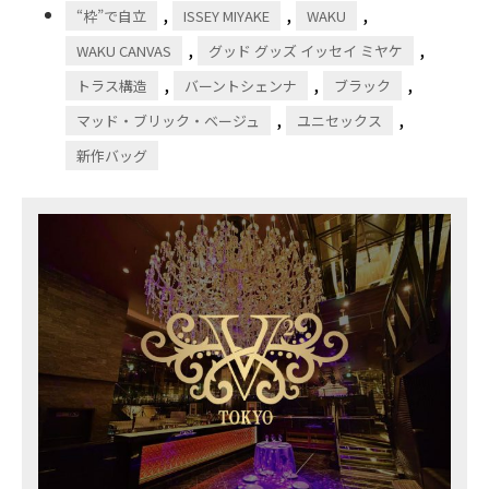
,
,
,
“枠”で自立
ISSEY MIYAKE
WAKU
,
,
WAKU CANVAS
グッド グッズ イッセイ ミヤケ
,
,
,
トラス構造
バーントシェンナ
ブラック
,
,
マッド・ブリック・ベージュ
ユニセックス
新作バッグ