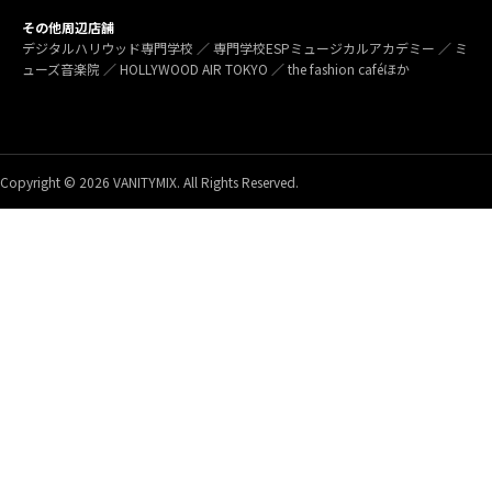
その他周辺店舗
デジタルハリウッド専門学校 ／ 専門学校ESPミュージカルアカデミー ／ ミ
ューズ音楽院 ／ HOLLYWOOD AIR TOKYO ／ the fashion caféほか
Copyright © 2026 VANITYMIX. All Rights Reserved.