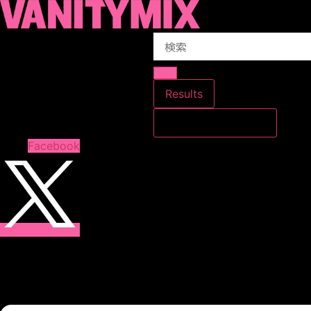
コ
ン
Search
テ
...
ン
ツ
に
Results
ス
すべての結果を見る
キ
ッ
Facebook
プ