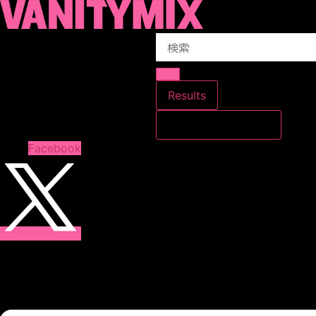
コ
ン
Search
テ
...
ン
ツ
に
Results
ス
すべての結果を見る
キ
ッ
Facebook
プ