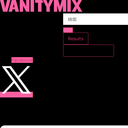
コ
ン
Search
テ
...
ン
ツ
に
Results
ス
すべての結果を見る
キ
ッ
Facebook
プ