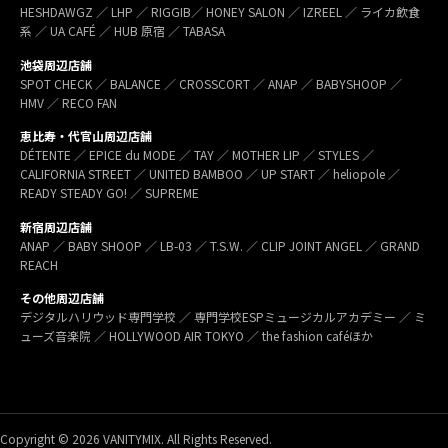
HESHDAWGZ ／ LHP ／ RIGGIB／ HONEY SALON ／ IZREEL ／ ライカ飲食
系 ／ UA CAFÉ ／ HUB 原宿 ／ TABASA
池袋周辺店舗
SPOT CHECK ／ BALANCE ／ CROSSCORT ／ ANAP ／ BABYSHOOP ／
HMV ／ RECO FAN
恵比寿・代官山周辺店舗
DÉTENTE ／ EPICE du MODE ／ TAY ／ MOTHER LIP ／ STYLES ／
CALIFORNIA STREET ／ UNITED BAMBOO ／ UP START ／ heliopole ／
READY STEADY GO! ／ SUPREME
新宿周辺店舗
ANAP ／ BABY SHOOP ／ LB-03 ／ T.S.W. ／ CLIP JOINT ANGEL ／ GRAND
REACH
その他周辺店舗
デジタルハリウッド専門学校 ／ 専門学校ESPミュージカルアカデミー ／ ミ
ューズ音楽院 ／ HOLLYWOOD AIR TOKYO ／ the fashion caféほか
Copyright © 2026 VANITYMIX. All Rights Reserved.