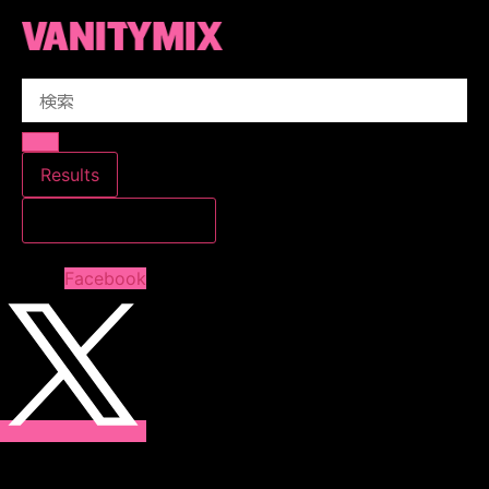
コ
ン
テ
Search
ン
...
ツ
に
ス
Results
キ
すべての結果を見る
ッ
プ
Facebook