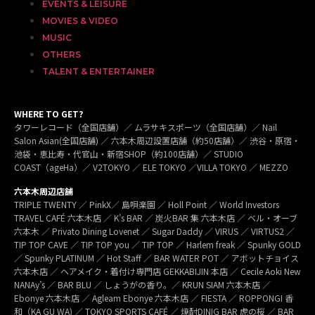
EVENTS & LEISURE
MOVIES & VIDEO
MUSIC
OTHERS
TALENT & ENTERTAINER
WHERE TO GET?
タワーレコード（全国店舗）／ ムラサキスポーツ（全国店舗）／ Nail
Salon Asian(全国店舗) ／ 六本木周辺設置店舗（約50店舗）／ 渋谷・原宿・
池袋・恵比寿・代官山・新宿SHOP（約100店舗）／ STUDIO
COAST（ageHa）／ V2TOKYO ／ ELE TOKYO ／VILLA TOKYO ／ MEZZO
六本木周辺店舗
TRIPLE TWENTY ／ PinkX／ 島唄楽園 ／ Holl Point ／ World Investors
TRAVEL CAFÉ 六本木店 ／ K’s BAR ／ 炭火BAR 集 六本木店 ／ ベル・オーブ
六本木 ／ Privato Dining Lovenet ／ Sugar Daddy ／ VIRUS ／ VIRTUS2 ／
TIP TOP CAVE ／ TIP TOP you ／ TIP TOP ／ Harlem freak ／ Spunky GOLD
／ Spunky PLATINUM ／ Hot Staff ／ BAR WATER POT ／ アボットチョイス
六本木店 ／ ヘアメイク・着付け専門店 GEKKABIJIN 本店 ／ Cecile Aoki New
NANAy’s ／ BAR BLU ／ しょうがの香り。／ KRUN SIAM 六本木店 ／
Ebonye 六本木店 ／ Agleam Ebonye 六本木店 ／ FIESTA ／ ROPPONGI 香
和（KA GU WA) ／ TOKYO SPORTS CAFÉ ／ 焼酎DINIG BAR 虎の桜 ／ BAR