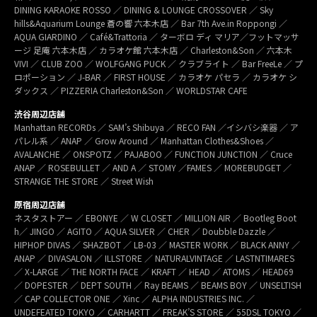
DINING KARAOKE ROSSO ／ DINING & LOUNGE CROSSOVER ／ Sky
hills&Aquarium Lounge 蒼の響 六本木店 ／ Bar 7th Ave.in Roppongi ／
AQUA GIARDINO ／ Café&Trattoria ／ ターボロ ディ マリア／フットマッサ
ージ 足庵 六本木店 ／ カラオケ館 六本木店 ／ Charleston&Son ／ 六本木
VIVI ／ CLUB ZOO ／ WOLFGANG PUCK ／ クラブライト ／ Bar FreeLe ／ プ
ロポーション ／ J-BAR ／ FIRST HOUSE ／ カラオケ パセラ ／ カラオケ シ
ダックス ／ PIZZERIA Charleston&Son ／ WORLDSTAR CAFE
渋谷周辺店舗
Manhattan RECORDs ／ SAM’s Shibuya ／ RECO FAN ／イシバシ楽器 ／ ア
パレル系 ／ ANAP ／ Grow Around ／ Manhattan Clothes&Shoes ／
AVALANCHE ／ ONSPOTZ ／ PAJABOO ／ FUNCTION JUNCTION ／ Cruce
ANAP ／ ROSEBULLET ／ AND A ／ STOMY ／FAMES ／ MOREBUDGET ／
STRANGE THE STORE ／ Street Wish
原宿周辺店舗
ネスタストアー ／ EBONYE ／ W CLOSET ／ MILLION AIR ／ Bootleg Boot
h／ JINGO ／ AGITO ／ AQUA SILVER ／ CHER ／ Doubble Dazzle ／
HIPHOP DIVAS ／ SHAZBOT ／ LB-03 ／ MASTER WORK ／ BLACK ANNY ／
ANAP ／ DIVASALON ／ ILLSTORE ／ NATURALVINTAGE ／ LASTNTIMARES
／ X-LARGE ／ THE NORTH FACE ／ KRAFT ／ HEAD ／ ATOMS ／ HEAD69
／ DOPESTER ／ DEPT SOUTH ／ Ray BEAMS ／ BEAMS BOY ／ UNSELTISH
／ CAP COLLECTOR ONE ／ Xinc ／ ALPHA INDUSTRIES INC. ／
UNDEFEATED TOKYO ／ CARHARTT ／ FREAK’S STORE ／ 55DSL TOKYO ／