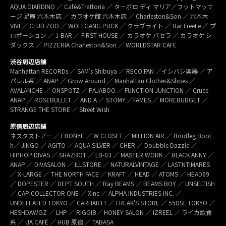
AQUA GIARDINO ／ Café&Trattoria ／ ターボロ ディ マリア／フットマッサ
ージ 足庵 六本木店 ／ カラオケ館 六本木店 ／ Charleston&Son ／ 六本木
VIVI ／ CLUB ZOO ／ WOLFGANG PUCK ／ クラブライト ／ Bar FreeLe ／ プ
ロポーション ／ J-BAR ／ FIRST HOUSE ／ カラオケ パセラ ／ カラオケ シ
ダックス ／ PIZZERIA Charleston&Son ／ WORLDSTAR CAFE
渋谷周辺店舗
Manhattan RECORDs ／ SAM’s Shibuya ／ RECO FAN ／イシバシ楽器 ／ ア
パレル系 ／ ANAP ／ Grow Around ／ Manhattan Clothes&Shoes ／
AVALANCHE ／ ONSPOTZ ／ PAJABOO ／ FUNCTION JUNCTION ／ Cruce
ANAP ／ ROSEBULLET ／ AND A ／ STOMY ／FAMES ／ MOREBUDGET ／
STRANGE THE STORE ／ Street Wish
原宿周辺店舗
ネスタストアー ／ EBONYE ／ W CLOSET ／ MILLION AIR ／ Bootleg Boot
h／ JINGO ／ AGITO ／ AQUA SILVER ／ CHER ／ Doubble Dazzle ／
HIPHOP DIVAS ／ SHAZBOT ／ LB-03 ／ MASTER WORK ／ BLACK ANNY ／
ANAP ／ DIVASALON ／ ILLSTORE ／ NATURALVINTAGE ／ LASTNTIMARES
／ X-LARGE ／ THE NORTH FACE ／ KRAFT ／ HEAD ／ ATOMS ／ HEAD69
／ DOPESTER ／ DEPT SOUTH ／ Ray BEAMS ／ BEAMS BOY ／ UNSELTISH
／ CAP COLLECTOR ONE ／ Xinc ／ ALPHA INDUSTRIES INC. ／
UNDEFEATED TOKYO ／ CARHARTT ／ FREAK’S STORE ／ 55DSL TOKYO ／
HESHDAWGZ ／ LHP ／ RIGGIB／ HONEY SALON ／ IZREEL ／ ライカ飲食
系 ／ UA CAFÉ ／ HUB 原宿 ／ TABASA