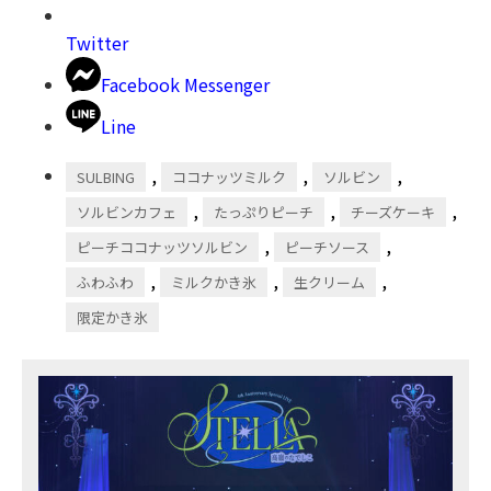
Twitter
Facebook Messenger
Line
,
,
,
SULBING
ココナッツミルク
ソルビン
,
,
,
ソルビンカフェ
たっぷりピーチ
チーズケーキ
,
,
ピーチココナッツソルビン
ピーチソース
,
,
,
ふわふわ
ミルクかき氷
生クリーム
限定かき氷