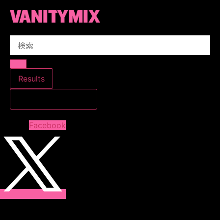
コ
ン
テ
Search
ン
...
ツ
に
ス
Results
キ
すべての結果を見る
ッ
プ
Facebook