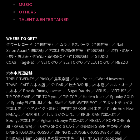
MUSIC
OTHERS
TALENT & ENTERTAINER
WHERE TO GET?
タワーレコード（全国店舗）／ ムラサキスポーツ（全国店舗）／ Nail
Salon Asian(全国店舗) ／ 六本木周辺設置店舗（約50店舗）／ 渋谷・原宿・
池袋・恵比寿・代官山・新宿SHOP（約100店舗）／ STUDIO
COAST（ageHa）／ V2TOKYO ／ ELE TOKYO ／VILLA TOKYO ／ MEZZO
六本木周辺店舗
TRIPLE TWENTY ／ PinkX／ 島唄楽園 ／ Holl Point ／ World Investors
TRAVEL CAFÉ 六本木店 ／ K’s BAR ／ 炭火BAR 集 六本木店 ／ ベル・オーブ
六本木 ／ Privato Dining Lovenet ／ Sugar Daddy ／ VIRUS ／ VIRTUS2 ／
TIP TOP CAVE ／ TIP TOP you ／ TIP TOP ／ Harlem freak ／ Spunky GOLD
／ Spunky PLATINUM ／ Hot Staff ／ BAR WATER POT ／ アボットチョイス
六本木店 ／ ヘアメイク・着付け専門店 GEKKABIJIN 本店 ／ Cecile Aoki New
NANAy’s ／ BAR BLU ／ しょうがの香り。／ KRUN SIAM 六本木店 ／
Ebonye 六本木店 ／ Agleam Ebonye 六本木店 ／ FIESTA ／ ROPPONGI 香
和（KA GU WA) ／ TOKYO SPORTS CAFÉ ／ 焼酎DINIG BAR 虎の桜 ／ BAR
DINING KARAOKE ROSSO ／ DINING & LOUNGE CROSSOVER ／ Sky
hills&Aquarium Lounge 蒼の響 六本木店 ／ Bar 7th Ave.in Roppongi ／