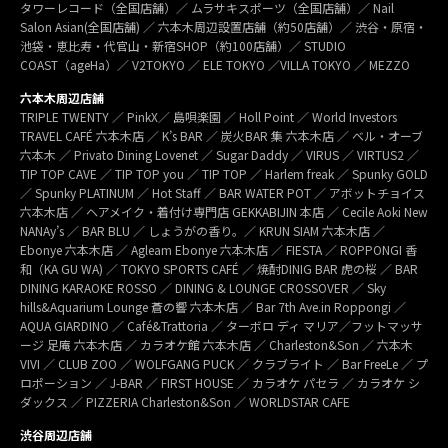
タワーレコード（全国店舗）／ ムラサキスポーツ（全国店舗）／ Nail
Salon Asian(全国店舗) ／ 六本木周辺設置店舗（約50店舗）／ 渋谷・原宿・
池袋・恵比寿・代官山・新宿SHOP（約100店舗）／ STUDIO
COAST（ageHa）／ V2TOKYO ／ ELE TOKYO ／VILLA TOKYO ／ MEZZO
六本木周辺店舗
TRIPLE TWENTY ／ PinkX／ 島唄楽園 ／ Holl Point ／ World Investors
TRAVEL CAFÉ 六本木店 ／ K’s BAR ／ 炭火BAR 集 六本木店 ／ ベル・オーブ
六本木 ／ Privato Dining Lovenet ／ Sugar Daddy ／ VIRUS ／ VIRTUS2 ／
TIP TOP CAVE ／ TIP TOP you ／ TIP TOP ／ Harlem freak ／ Spunky GOLD
／ Spunky PLATINUM ／ Hot Staff ／ BAR WATER POT ／ アボットチョイス
六本木店 ／ ヘアメイク・着付け専門店 GEKKABIJIN 本店 ／ Cecile Aoki New
NANAy’s ／ BAR BLU ／ しょうがの香り。／ KRUN SIAM 六本木店 ／
Ebonye 六本木店 ／ Agleam Ebonye 六本木店 ／ FIESTA ／ ROPPONGI 香
和（KA GU WA) ／ TOKYO SPORTS CAFÉ ／ 焼酎DINIG BAR 虎の桜 ／ BAR
DINING KARAOKE ROSSO ／ DINING & LOUNGE CROSSOVER ／ Sky
hills&Aquarium Lounge 蒼の響 六本木店 ／ Bar 7th Ave.in Roppongi ／
AQUA GIARDINO ／ Café&Trattoria ／ ターボロ ディ マリア／フットマッサ
ージ 足庵 六本木店 ／ カラオケ館 六本木店 ／ Charleston&Son ／ 六本木
VIVI ／ CLUB ZOO ／ WOLFGANG PUCK ／ クラブライト ／ Bar FreeLe ／ プ
ロポーション ／ J-BAR ／ FIRST HOUSE ／ カラオケ パセラ ／ カラオケ シ
ダックス ／ PIZZERIA Charleston&Son ／ WORLDSTAR CAFE
渋谷周辺店舗