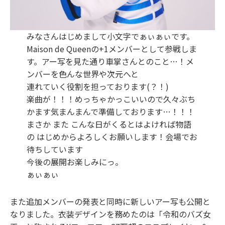
みなさんはじめまして⼩⽂字でぁぃぁぃです。
Maison de Queenの+1メンバーとして参戦しま
す。アー写を⾒た通り⾞掌さんとのこと…！メ
ンバーを⾊んな世界や次元へと
連れていく役割を担っております(？！)
楽曲が！！！めっちゃかっこいいので久々ぶち
かます気まんまんで準備しております…！！！
まさか また こんな⽇がくるとはよければ物語
の はじめからよろしくお願いします！会場でお
待ちしています
今後の展開お楽しみにっ。
ぁぃぁぃ
また追加メンバーの発表と同時に新しいアー写も公開と
なりました。⾐装デザインを務めたのは「令和のバズ⼥