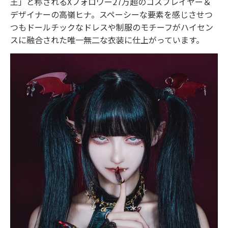
王」と称されるXフォロワー27万超のコスプレイヤー＆
デザイナーの⾼嶺ヒナ。スペーシーな要素を感じさせつ
つもドールチックなドレスや制服のモチーフがハイセン
スに融合された唯⼀無⼆な⾐装に仕上がっています。