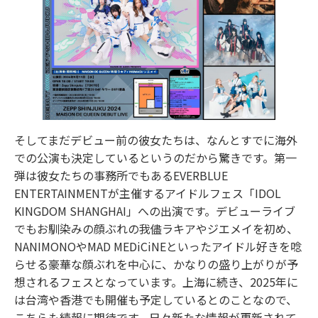
そしてまだデビュー前の彼⼥たちは、なんとすでに海外
での公演も決定しているというのだから驚きです。第⼀
弾は彼⼥たちの事務所でもあるEVERBLUE
ENTERTAINMENTが主催するアイドルフェス「IDOL
KINGDOM SHANGHAI」への出演です。デビューライブ
でもお馴染みの顔ぶれの我儘ラキアやジエメイを初め、
NANIMONOやMAD MEDiCiNEといったアイドル好きを唸
らせる豪華な顔ぶれを中⼼に、かなりの盛り上がりが予
想されるフェスとなっています。上海に続き、2025年に
は台湾や⾹港でも開催も予定しているとのことなので、
こちらも続報に期待です。⽇々新たな情報が更新されて