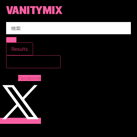
コ
ン
テ
Search
ン
...
ツ
に
ス
Results
キ
すべての結果を見る
ッ
プ
Facebook