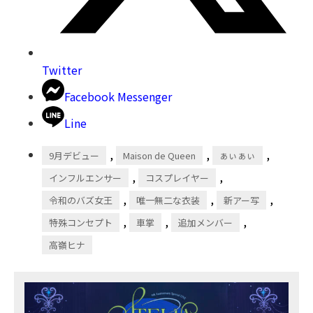
Twitter
Facebook Messenger
Line
,
,
,
9月デビュー
Maison de Queen
ぁぃぁぃ
,
,
インフルエンサー
コスプレイヤー
,
,
,
令和のバズ⼥王
唯⼀無⼆な⾐装
新アー写
,
,
,
特殊コンセプト
⾞掌
追加メンバー
⾼嶺ヒナ