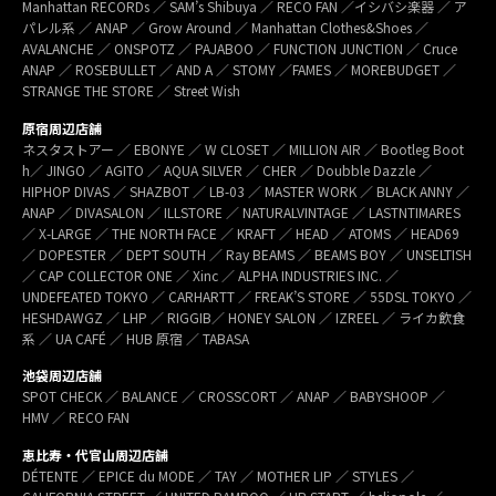
Manhattan RECORDs ／ SAM’s Shibuya ／ RECO FAN ／イシバシ楽器 ／ ア
パレル系 ／ ANAP ／ Grow Around ／ Manhattan Clothes&Shoes ／
AVALANCHE ／ ONSPOTZ ／ PAJABOO ／ FUNCTION JUNCTION ／ Cruce
ANAP ／ ROSEBULLET ／ AND A ／ STOMY ／FAMES ／ MOREBUDGET ／
STRANGE THE STORE ／ Street Wish
原宿周辺店舗
ネスタストアー ／ EBONYE ／ W CLOSET ／ MILLION AIR ／ Bootleg Boot
h／ JINGO ／ AGITO ／ AQUA SILVER ／ CHER ／ Doubble Dazzle ／
HIPHOP DIVAS ／ SHAZBOT ／ LB-03 ／ MASTER WORK ／ BLACK ANNY ／
ANAP ／ DIVASALON ／ ILLSTORE ／ NATURALVINTAGE ／ LASTNTIMARES
／ X-LARGE ／ THE NORTH FACE ／ KRAFT ／ HEAD ／ ATOMS ／ HEAD69
／ DOPESTER ／ DEPT SOUTH ／ Ray BEAMS ／ BEAMS BOY ／ UNSELTISH
／ CAP COLLECTOR ONE ／ Xinc ／ ALPHA INDUSTRIES INC. ／
UNDEFEATED TOKYO ／ CARHARTT ／ FREAK’S STORE ／ 55DSL TOKYO ／
HESHDAWGZ ／ LHP ／ RIGGIB／ HONEY SALON ／ IZREEL ／ ライカ飲食
系 ／ UA CAFÉ ／ HUB 原宿 ／ TABASA
池袋周辺店舗
SPOT CHECK ／ BALANCE ／ CROSSCORT ／ ANAP ／ BABYSHOOP ／
HMV ／ RECO FAN
恵比寿・代官山周辺店舗
DÉTENTE ／ EPICE du MODE ／ TAY ／ MOTHER LIP ／ STYLES ／