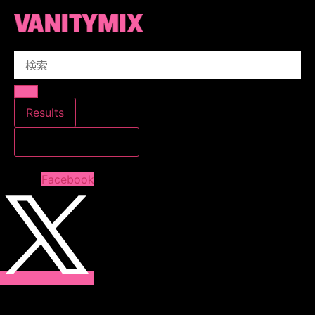
コ
ン
テ
Search
ン
...
ツ
に
ス
Results
キ
すべての結果を見る
ッ
プ
Facebook