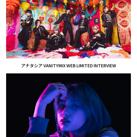
アナタシア VANITYMIX WEB LIMITED INTERVIEW