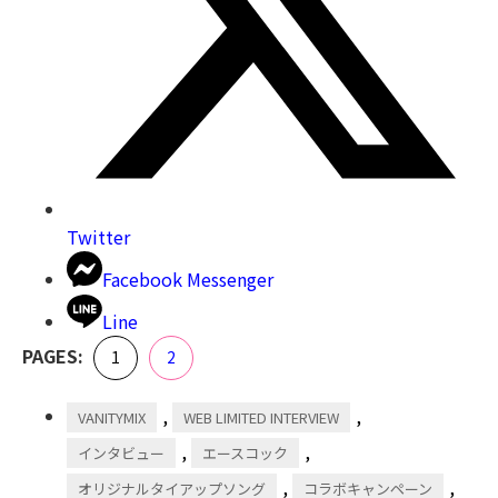
Twitter
Facebook Messenger
Line
,
PAGES:
Page
Page
1
2
,
,
VANITYMIX
WEB LIMITED INTERVIEW
,
,
インタビュー
エースコック
,
,
オリジナルタイアップソング
コラボキャンペーン