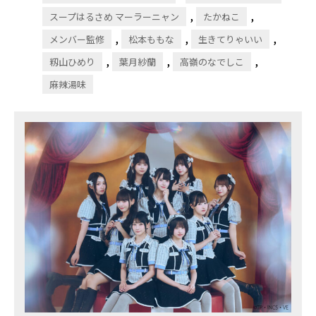
,
,
スープはるさめ マーラーニャン
たかねこ
,
,
,
メンバー監修
松本ももな
生きてりゃいい
,
,
,
籾山ひめり
葉月紗蘭
⾼嶺のなでしこ
麻辣湯味