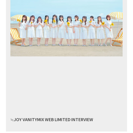
≒JOY VANITYMIX WEB LIMITED INTERVIEW