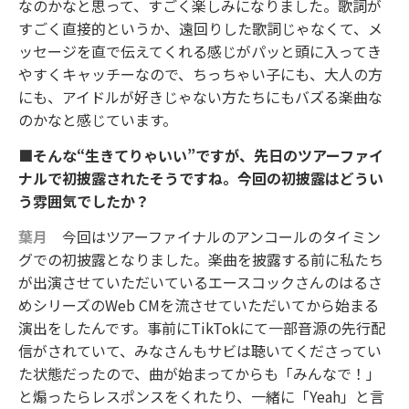
なのかなと思って、すごく楽しみになりました。歌詞が
すごく直接的というか、遠回りした歌詞じゃなくて、メ
ッセージを直で伝えてくれる感じがパッと頭に入ってき
やすくキャッチーなので、ちっちゃい子にも、大人の方
にも、アイドルが好きじゃない方たちにもバズる楽曲な
のかなと感じています。
■そんな“生きてりゃいい”ですが、先日のツアーファイ
ナルで初披露されたそうですね。今回の初披露はどうい
う雰囲気でしたか？
葉月
今回はツアーファイナルのアンコールのタイミン
グでの初披露となりました。楽曲を披露する前に私たち
が出演させていただいているエースコックさんのはるさ
めシリーズのWeb CMを流させていただいてから始まる
演出をしたんです。事前にTikTokにて一部音源の先行配
信がされていて、みなさんもサビは聴いてくださってい
た状態だったので、曲が始まってからも「みんなで！」
と煽ったらレスポンスをくれたり、一緒に「Yeah」と言