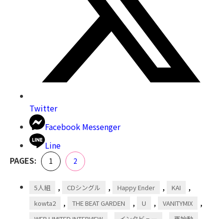
Twitter
Facebook Messenger
Line
,
PAGES:
Page
Page
1
2
,
,
,
,
5人組
CDシングル
Happy Ender
KAI
,
,
,
,
kowta2
THE BEAT GARDEN
U
VANITYMIX
,
,
,
WEB LIMITED INTERVIEW
インタビュー
再始動