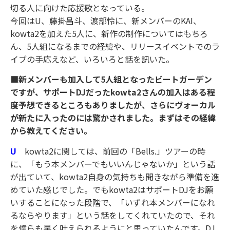
切る人に向けた応援歌となっている。
今回はU、藤掛昌斗、渡部怜に、新メンバーのKAI、
kowta2を加えた5人に、新作の制作についてはもちろ
ん、5人組になるまでの経緯や、リリースイベントでのラ
イブの手応えなど、いろいろと話を訊いた。
■新メンバーも加入して5人組となったビートガーデン
ですが、サポートDJだったkowta2さんの加入はある程
度予想できるところもありましたが、さらにヴォーカル
が新たに入ったのには驚かされました。まずはその経緯
から教えてください。
U
kowta2に関しては、前回の「Bells.」ツアーの時
に、「もう本メンバーでもいいんじゃないか」という話
が出ていて、kowta2自身の気持ちも聞きながら準備を進
めていた感じでした。でもkowta2はサポートDJをお願
いすることになった段階で、「いずれ本メンバーになれ
るならやります」という話をしてくれていたので、それ
を僕らも早く叶えられるようにと思っていたんです。DJ