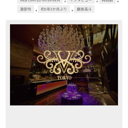
,
,
渡部怜
約5年3か月ぶり
藤掛昌斗