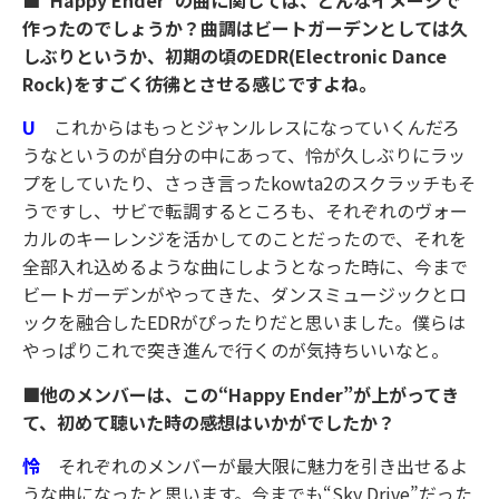
■“Happy Ender”の曲に関しては、どんなイメージで
作ったのでしょうか？曲調はビートガーデンとしては久
しぶりというか、初期の頃のEDR(Electronic Dance
Rock)をすごく彷彿とさせる感じですよね。
U
これからはもっとジャンルレスになっていくんだろ
うなというのが自分の中にあって、怜が久しぶりにラッ
プをしていたり、さっき言ったkowta2のスクラッチもそ
うですし、サビで転調するところも、それぞれのヴォー
カルのキーレンジを活かしてのことだったので、それを
全部入れ込めるような曲にしようとなった時に、今まで
ビートガーデンがやってきた、ダンスミュージックとロ
ックを融合したEDRがぴったりだと思いました。僕らは
やっぱりこれで突き進んで行くのが気持ちいいなと。
■他のメンバーは、この“Happy Ender”が上がってき
て、初めて聴いた時の感想はいかがでしたか？
怜
それぞれのメンバーが最大限に魅力を引き出せるよ
うな曲になったと思います。今までも“Sky Drive”だった