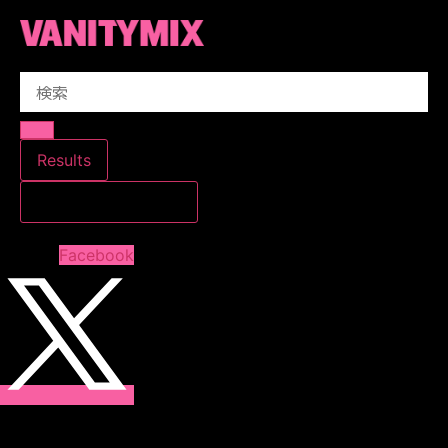
コ
ン
テ
Search
ン
...
ツ
に
ス
Results
キ
すべての結果を見る
ッ
プ
Facebook