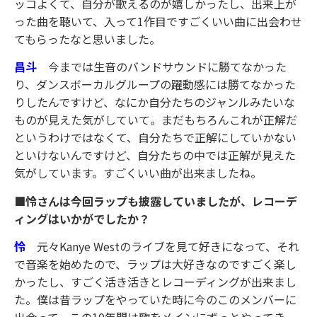
ッコよくて、自分が歌えるのが嬉しかったし、出来上が
った曲を聴いて、入って1作目ですごくいい曲に出会わせ
てもらったなと思いました。
昌斗
今までは生音のバンドサウンドに勝てなかった
り、ダンスボーカルグループの躍動感には勝てなかった
りしたんですけど、なにか自分たちのジャンルみたいな
ものが見えた気がしていて。まだもちろんこれが正解だ
というわけではなくて、自分たちで正解にしていかない
といけないんですけど、自分たちの中では正解が見えた
気がしています。すごくいい曲が出来ましたね。
■怜さんは今回ラップも披露していましたが、レコーデ
ィングはいかがでしたか？
怜
元々Kanye Westのライブを見て好きになって、それ
で音楽を始めたので、ラップは大好きなのですごく楽し
かったし、すごく活き活きとレコーディングが出来まし
た。僕は昔ラップをやっていた時に今のこのメンバーに
出会って、この10年間は歌をメインにずっとやってき