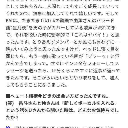
としてはもちろん、人間としてもすごく成長していって
くれたので、無事に加入してくれて嬉しいです。そして
KAIは、たまたまTikTokの動画で由薫さんのバラード
曲“星月夜”を男の子がカバーしている歌声が流れてき
て、それを聴いた時に衝撃的で「これはヤバイ！」と思
ったんです。とりあえずメンバーとか誰にも言わずに一
晩おいてみようと思ったんですけど、ベッドに寝て目を
閉じたら、もう一緒に歌っている画が「ブワーッ」と浮
かんできてしまって。すぐにインスタをフォローしてメ
ッセージを送ったら、15分くらいですぐに返事が返って
きたんです。そこからいろいろとやり取りをして、加入
してもらうことになりました。
■へぇー！結構今どきの出会い方だったんですね。
(笑) 昌斗さんと怜さんは「新しくボーカルを入れる」
という話をUさんから聞いた時は、どんなお気持ちでし
たか？