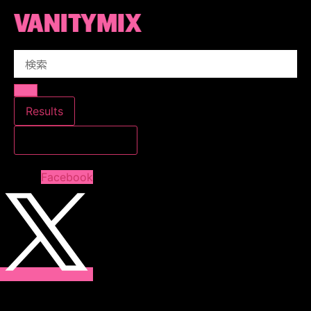
コ
ン
テ
Search
ン
...
ツ
に
ス
Results
キ
すべての結果を見る
ッ
プ
Facebook