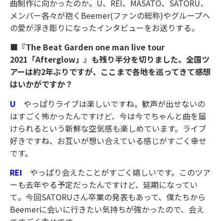
曲制作に向かったのか。U、REI、MASATO、SATORU、
メンバー各々が抱くBeemer(ファンの総称)やグループへ
の愛が浮き彫りになったインタビューをお送りする。
■『The Beat Garden one man live tour
2021「Afterglow」』も残り半分を切りました。全国ツ
アーは約2年ぶりですが、ここまで各地を巡ってきて感想
はいかがですか？
U
やっぱりライブは楽しいですね。歓声が出せないの
はすごく怖かったんですけど、今は今でちゃんと曲を届
けられるという新鮮な空気感も楽しめています。ライブ
好きですね、お互いが想い合えている感じがすごく幸せ
です。
REI
やっぱり会えたことがすごく嬉しいです。このツア
ーも去年やる予定だったんですけど、延期になってい
て。今回SATORUさん卒業の発表もあって、僕たちから
Beemerに会いに行きたい気持ちが強かったので、会え