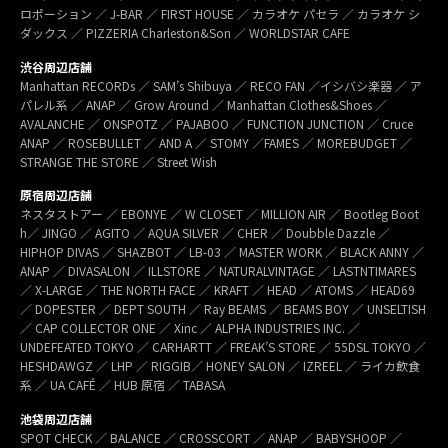
ロポーション ／ J-BAR ／ FIRST HOUSE ／ カラオケ パセラ ／ カラオケ シ
ダックス ／ PIZZERIA Charleston&Son ／ WORLDSTAR CAFE
渋谷周辺店舗
Manhattan RECORDs ／ SAM’s Shibuya ／ RECO FAN ／イシバシ楽器 ／ ア
パレル系 ／ ANAP ／ Grow Around ／ Manhattan Clothes&Shoes ／
AVALANCHE ／ ONSPOTZ ／ PAJABOO ／ FUNCTION JUNCTION ／ Cruce
ANAP ／ ROSEBULLET ／ AND A ／ STOMY ／FAMES ／ MOREBUDGET ／
STRANGE THE STORE ／ Street Wish
原宿周辺店舗
ネスタストアー ／ EBONYE ／ W CLOSET ／ MILLION AIR ／ Bootleg Boot
h／ JINGO ／ AGITO ／ AQUA SILVER ／ CHER ／ Doubble Dazzle ／
HIPHOP DIVAS ／ SHAZBOT ／ LB-03 ／ MASTER WORK ／ BLACK ANNY ／
ANAP ／ DIVASALON ／ ILLSTORE ／ NATURALVINTAGE ／ LASTNTIMARES
／ X-LARGE ／ THE NORTH FACE ／ KRAFT ／ HEAD ／ ATOMS ／ HEAD69
／ DOPESTER ／ DEPT SOUTH ／ Ray BEAMS ／ BEAMS BOY ／ UNSELTISH
／ CAP COLLECTOR ONE ／ Xinc ／ ALPHA INDUSTRIES INC. ／
UNDEFEATED TOKYO ／ CARHARTT ／ FREAK’S STORE ／ 55DSL TOKYO ／
HESHDAWGZ ／ LHP ／ RIGGIB／ HONEY SALON ／ IZREEL ／ ライカ飲食
系 ／ UA CAFÉ ／ HUB 原宿 ／ TABASA
池袋周辺店舗
SPOT CHECK ／ BALANCE ／ CROSSCORT ／ ANAP ／ BABYSHOOP ／