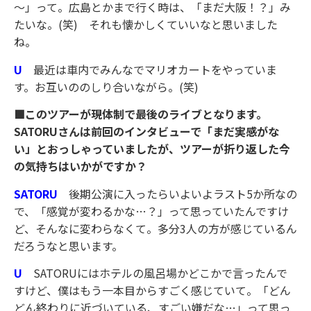
～」って。広島とかまで行く時は、「まだ大阪！？」み
たいな。(笑) それも懐かしくていいなと思いました
ね。
U
最近は車内でみんなでマリオカートをやっていま
す。お互いののしり合いながら。(笑)
■このツアーが現体制で最後のライブとなります。
SATORUさんは前回のインタビューで「まだ実感がな
い」とおっしゃっていましたが、ツアーが折り返した今
の気持ちはいかがですか？
SATORU
後期公演に入ったらいよいよラスト5か所なの
で、「感覚が変わるかな…？」って思っていたんですけ
ど、そんなに変わらなくて。多分3人の方が感じているん
だろうなと思います。
U
SATORUにはホテルの風呂場かどこかで言ったんで
すけど、僕はもう一本目からすごく感じていて。「どん
どん終わりに近づいている、すごい嫌だな…」って思っ