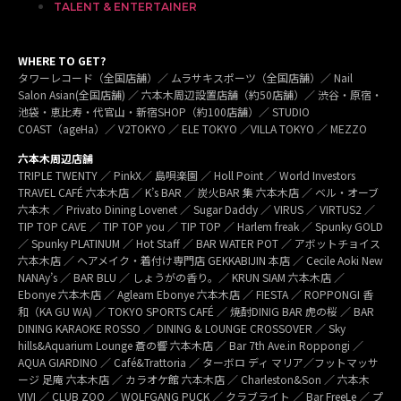
TALENT & ENTERTAINER
WHERE TO GET?
タワーレコード（全国店舗）／ ムラサキスポーツ（全国店舗）／ Nail
Salon Asian(全国店舗) ／ 六本木周辺設置店舗（約50店舗）／ 渋谷・原宿・
池袋・恵比寿・代官山・新宿SHOP（約100店舗）／ STUDIO
COAST（ageHa）／ V2TOKYO ／ ELE TOKYO ／VILLA TOKYO ／ MEZZO
六本木周辺店舗
TRIPLE TWENTY ／ PinkX／ 島唄楽園 ／ Holl Point ／ World Investors
TRAVEL CAFÉ 六本木店 ／ K’s BAR ／ 炭火BAR 集 六本木店 ／ ベル・オーブ
六本木 ／ Privato Dining Lovenet ／ Sugar Daddy ／ VIRUS ／ VIRTUS2 ／
TIP TOP CAVE ／ TIP TOP you ／ TIP TOP ／ Harlem freak ／ Spunky GOLD
／ Spunky PLATINUM ／ Hot Staff ／ BAR WATER POT ／ アボットチョイス
六本木店 ／ ヘアメイク・着付け専門店 GEKKABIJIN 本店 ／ Cecile Aoki New
NANAy’s ／ BAR BLU ／ しょうがの香り。／ KRUN SIAM 六本木店 ／
Ebonye 六本木店 ／ Agleam Ebonye 六本木店 ／ FIESTA ／ ROPPONGI 香
和（KA GU WA) ／ TOKYO SPORTS CAFÉ ／ 焼酎DINIG BAR 虎の桜 ／ BAR
DINING KARAOKE ROSSO ／ DINING & LOUNGE CROSSOVER ／ Sky
hills&Aquarium Lounge 蒼の響 六本木店 ／ Bar 7th Ave.in Roppongi ／
AQUA GIARDINO ／ Café&Trattoria ／ ターボロ ディ マリア／フットマッサ
ージ 足庵 六本木店 ／ カラオケ館 六本木店 ／ Charleston&Son ／ 六本木
VIVI ／ CLUB ZOO ／ WOLFGANG PUCK ／ クラブライト ／ Bar FreeLe ／ プ