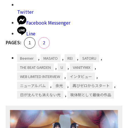
Twitter
Facebook Messenger
Line
,
PAGES:
Page
Page
1
2
,
,
,
,
Beemer
MASATO
REI
SATORU
,
,
,
THE BEAT GARDEN
U
VANITYMIX
,
,
WEB LIMITED INTERVIEW
インタビュー
,
,
,
ニューアルバム
余光
再びゼロからスタート
,
日が沈んでも消えない光
現体制として最後の作品