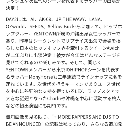
レッシュな次世代のシーンを代表するラッパーの出演が
決定！
DAY2には、AI、AK-69、JP THE WAVY、LANA、
OZworld、SEEDA、¥ellow Bucksらに加えて、ヒップホ
ップクルー、YENTOWN所属の沖縄出身女性ラッパーで
あり、昨年はシークレットでサプライズ出演で会場を揺
らした日本のヒップホップ界を牽引するクイーンAwich
が二年ぶりに出演決定！彼女が今年はどんなステージを
見せてくれるのか楽しみです。そして、同じく
YENTOWNメンバーから東京のHIPHOPシーンを代表す
るラッパーMonyHorseも二年連続でラインナップに名を
連ねています。次世代を担うキーマンでありユース世代
を中心に熱狂的な支持を得ているLEX、ラップスタアで
大きな話題となったCharluや沖縄を中心に活動する柊人
などの初出演組にも期待です。
告知画像を見る限り、“+ MORE RAPPERS AND DJS TO
BE ANNOUNCED” の記載は残っており、さらなる追加発