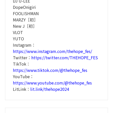
DJ U-LEE
DopeOnigiri
FOOLISHMAN
MARZY［初］
New J［初］
VLOT
YUTO
Instagram：
https://www.instagram.com/thehope_fes/
Twitter：
https://twitter.com/THEHOPE_FES
TikTok：
https://www.tiktok.com/@thehope_fes
YouTube：
https://www.youtube.com/@thehope_fes
LitLink：
lit.link/thehope2024