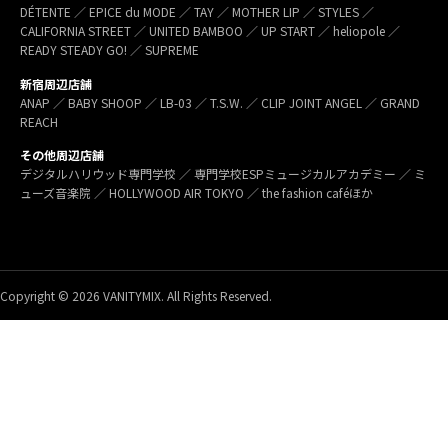
DÉTENTE ／ EPICE du MODE ／ TAY ／ MOTHER LIP ／ STYLES ／
CALIFORNIA STREET ／ UNITED BAMBOO ／ UP START ／ heliopole ／
READY STEADY GO! ／ SUPREME
新宿周辺店舗
ANAP ／ BABY SHOOP ／ LB-03 ／ T.S.W. ／ CLIP JOINT ANGEL ／ GRAND
REACH
その他周辺店舗
デジタルハリウッド専門学校 ／ 専門学校ESPミュージカルアカデミー ／ ミ
ューズ音楽院 ／ HOLLYWOOD AIR TOKYO ／ the fashion caféほか
Copyright © 2026 VANITYMIX. All Rights Reserved.