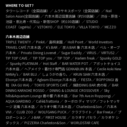
WHERE TO GET?
タワーレコード（全国店舗）／ ムラサキスポーツ（全国店舗）／ Nail
Salon Asian(全国店舗) ／ 六本木周辺設置店舗（約50店舗）／ 渋谷・原宿・
池袋・恵比寿・代官山・新宿SHOP（約100店舗）／ STUDIO
COAST（ageHa）／ V2TOKYO ／ ELE TOKYO ／VILLA TOKYO ／ MEZZO
六本木周辺店舗
TRIPLE TWENTY ／ PinkX／ 島唄楽園 ／ Holl Point ／ World Investors
TRAVEL CAFÉ 六本木店 ／ K’s BAR ／ 炭火BAR 集 六本木店 ／ ベル・オーブ
六本木 ／ Privato Dining Lovenet ／ Sugar Daddy ／ VIRUS ／ VIRTUS2 ／
TIP TOP CAVE ／ TIP TOP you ／ TIP TOP ／ Harlem freak ／ Spunky GOLD
／ Spunky PLATINUM ／ Hot Staff ／ BAR WATER POT ／ アボットチョイス
六本木店 ／ ヘアメイク・着付け専門店 GEKKABIJIN 本店 ／ Cecile Aoki New
NANAy’s ／ BAR BLU ／ しょうがの香り。／ KRUN SIAM 六本木店 ／
Ebonye 六本木店 ／ Agleam Ebonye 六本木店 ／ FIESTA ／ ROPPONGI 香
和（KA GU WA) ／ TOKYO SPORTS CAFÉ ／ 焼酎DINIG BAR 虎の桜 ／ BAR
DINING KARAOKE ROSSO ／ DINING & LOUNGE CROSSOVER ／ Sky
hills&Aquarium Lounge 蒼の響 六本木店 ／ Bar 7th Ave.in Roppongi ／
AQUA GIARDINO ／ Café&Trattoria ／ ターボロ ディ マリア／フットマッサ
ージ 足庵 六本木店 ／ カラオケ館 六本木店 ／ Charleston&Son ／ 六本木
VIVI ／ CLUB ZOO ／ WOLFGANG PUCK ／ クラブライト ／ Bar FreeLe ／ プ
ロポーション ／ J-BAR ／ FIRST HOUSE ／ カラオケ パセラ ／ カラオケ シ
ダックス ／ PIZZERIA Charleston&Son ／ WORLDSTAR CAFE