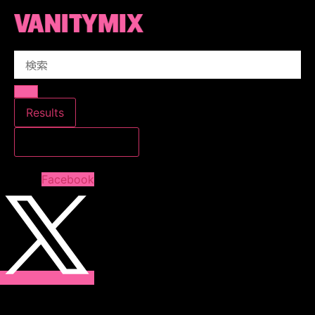
コ
ン
テ
Search
ン
...
ツ
に
ス
Results
キ
すべての結果を見る
ッ
プ
Facebook