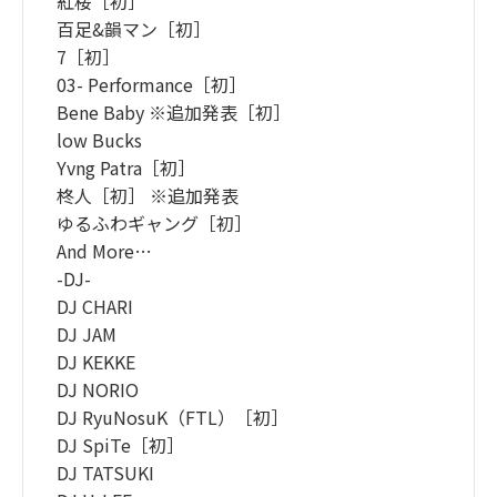
紅桜［初］
百足&韻マン［初］
7［初］
03- Performance［初］
Bene Baby ※追加発表［初］
low Bucks
Yvng Patra［初］
柊人［初］ ※追加発表
ゆるふわギャング［初］
And More…
-DJ-
DJ CHARI
DJ JAM
DJ KEKKE
DJ NORIO
DJ RyuNosuK（FTL）［初］
DJ SpiTe［初］
DJ TATSUKI