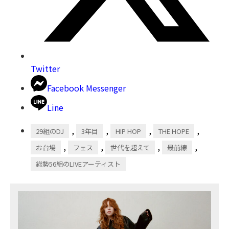
Twitter
Facebook Messenger
Line
,
,
,
,
29組のDJ
3年目
HIP HOP
THE HOPE
,
,
,
,
お台場
フェス
世代を超えて
最前線
総勢56組のLIVEアーティスト