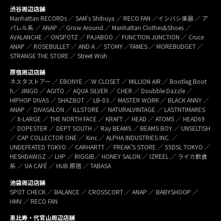
渋谷周辺店舗
Manhattan RECORDs ／ SAM’s Shibuya ／ RECO FAN ／イシバシ楽器 ／ ア
パレル系 ／ ANAP ／ Grow Around ／ Manhattan Clothes&Shoes ／
AVALANCHE ／ ONSPOTZ ／ PAJABOO ／ FUNCTION JUNCTION ／ Cruce
ANAP ／ ROSEBULLET ／ AND A ／ STOMY ／FAMES ／ MOREBUDGET ／
STRANGE THE STORE ／ Street Wish
原宿周辺店舗
ネスタストアー ／ EBONYE ／ W CLOSET ／ MILLION AIR ／ Bootleg Boot
h／ JINGO ／ AGITO ／ AQUA SILVER ／ CHER ／ Doubble Dazzle ／
HIPHOP DIVAS ／ SHAZBOT ／ LB-03 ／ MASTER WORK ／ BLACK ANNY ／
ANAP ／ DIVASALON ／ ILLSTORE ／ NATURALVINTAGE ／ LASTNTIMARES
／ X-LARGE ／ THE NORTH FACE ／ KRAFT ／ HEAD ／ ATOMS ／ HEAD69
／ DOPESTER ／ DEPT SOUTH ／ Ray BEAMS ／ BEAMS BOY ／ UNSELTISH
／ CAP COLLECTOR ONE ／ Xinc ／ ALPHA INDUSTRIES INC. ／
UNDEFEATED TOKYO ／ CARHARTT ／ FREAK’S STORE ／ 55DSL TOKYO ／
HESHDAWGZ ／ LHP ／ RIGGIB／ HONEY SALON ／ IZREEL ／ ライカ飲食
系 ／ UA CAFÉ ／ HUB 原宿 ／ TABASA
池袋周辺店舗
SPOT CHECK ／ BALANCE ／ CROSSCORT ／ ANAP ／ BABYSHOOP ／
HMV ／ RECO FAN
恵比寿・代官山周辺店舗