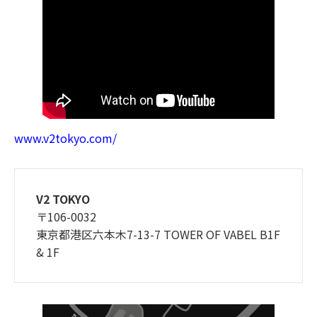
www.v2tokyo.com/
V2 TOKYO
〒106-0032
東京都港区六本木7-13-7 TOWER OF VABEL B1F
& 1F