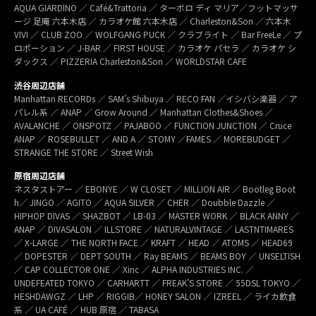
AQUA GIARDINO ／ Café&Trattoria ／ ターボロ ディ マリア／フットマッサ
ージ 足庵 六本木店 ／ カラオケ館 六本木店 ／ Charleston&Son ／ 六本木
VIVI ／ CLUB ZOO ／ WOLFGANG PUCK ／ クラブライト ／ Bar FreeLe ／ プ
ロポーション ／ J-BAR ／ FIRST HOUSE ／ カラオケ パセラ ／ カラオケ シ
ダックス ／ PIZZERIA Charleston&Son ／ WORLDSTAR CAFE
渋谷周辺店舗
Manhattan RECORDs ／ SAM’s Shibuya ／ RECO FAN ／イシバシ楽器 ／ ア
パレル系 ／ ANAP ／ Grow Around ／ Manhattan Clothes&Shoes ／
AVALANCHE ／ ONSPOTZ ／ PAJABOO ／ FUNCTION JUNCTION ／ Cruce
ANAP ／ ROSEBULLET ／ AND A ／ STOMY ／FAMES ／ MOREBUDGET ／
STRANGE THE STORE ／ Street Wish
原宿周辺店舗
ネスタストアー ／ EBONYE ／ W CLOSET ／ MILLION AIR ／ Bootleg Boot
h／ JINGO ／ AGITO ／ AQUA SILVER ／ CHER ／ Doubble Dazzle ／
HIPHOP DIVAS ／ SHAZBOT ／ LB-03 ／ MASTER WORK ／ BLACK ANNY ／
ANAP ／ DIVASALON ／ ILLSTORE ／ NATURALVINTAGE ／ LASTNTIMARES
／ X-LARGE ／ THE NORTH FACE ／ KRAFT ／ HEAD ／ ATOMS ／ HEAD69
／ DOPESTER ／ DEPT SOUTH ／ Ray BEAMS ／ BEAMS BOY ／ UNSELTISH
／ CAP COLLECTOR ONE ／ Xinc ／ ALPHA INDUSTRIES INC. ／
UNDEFEATED TOKYO ／ CARHARTT ／ FREAK’S STORE ／ 55DSL TOKYO ／
HESHDAWGZ ／ LHP ／ RIGGIB／ HONEY SALON ／ IZREEL ／ ライカ飲食
系 ／ UA CAFÉ ／ HUB 原宿 ／ TABASA