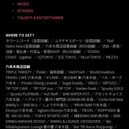
MUSIC
OTHERS
TALENT & ENTERTAINER
WHERE TO GET?
タワーレコード（全国店舗）／ ムラサキスポーツ（全国店舗）／ Nail
Salon Asian(全国店舗) ／ 六本木周辺設置店舗（約50店舗）／ 渋谷・原宿・
池袋・恵比寿・代官山・新宿SHOP（約100店舗）／ STUDIO
COAST（ageHa）／ V2TOKYO ／ ELE TOKYO ／VILLA TOKYO ／ MEZZO
六本木周辺店舗
TRIPLE TWENTY ／ PinkX／ 島唄楽園 ／ Holl Point ／ World Investors
TRAVEL CAFÉ 六本木店 ／ K’s BAR ／ 炭火BAR 集 六本木店 ／ ベル・オーブ
六本木 ／ Privato Dining Lovenet ／ Sugar Daddy ／ VIRUS ／ VIRTUS2 ／
TIP TOP CAVE ／ TIP TOP you ／ TIP TOP ／ Harlem freak ／ Spunky GOLD
／ Spunky PLATINUM ／ Hot Staff ／ BAR WATER POT ／ アボットチョイス
六本木店 ／ ヘアメイク・着付け専門店 GEKKABIJIN 本店 ／ Cecile Aoki New
NANAy’s ／ BAR BLU ／ しょうがの香り。／ KRUN SIAM 六本木店 ／
Ebonye 六本木店 ／ Agleam Ebonye 六本木店 ／ FIESTA ／ ROPPONGI 香
和（KA GU WA) ／ TOKYO SPORTS CAFÉ ／ 焼酎DINIG BAR 虎の桜 ／ BAR
DINING KARAOKE ROSSO ／ DINING & LOUNGE CROSSOVER ／ Sky
hills&Aquarium Lounge 蒼の響 六本木店 ／ Bar 7th Ave.in Roppongi ／