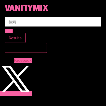
コ
ン
テ
Search
ン
...
ツ
に
ス
Results
キ
すべての結果を見る
ッ
プ
Facebook