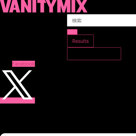
コ
ン
Search
テ
...
ン
ツ
に
Results
ス
すべての結果を見る
キ
ッ
Facebook
プ