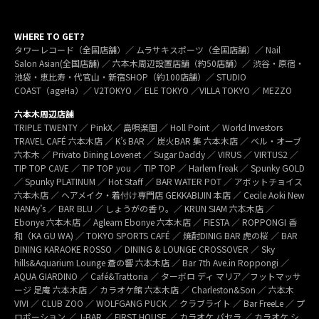
WHERE TO GET?
タワーレコード（全国店舗）／ ムラサキスポーツ（全国店舗）／ Nail
Salon Asian(全国店舗) ／ 六本木周辺設置店舗（約50店舗）／ 渋谷・原宿・
池袋・恵比寿・代官山・新宿SHOP（約100店舗）／ STUDIO
COAST（ageHa）／ V2TOKYO ／ ELE TOKYO ／VILLA TOKYO ／ MEZZO
六本木周辺店舗
TRIPLE TWENTY ／ PinkX／ 島唄楽園 ／ Holl Point ／ World Investors
TRAVEL CAFÉ 六本木店 ／ K’s BAR ／ 炭火BAR 集 六本木店 ／ ベル・オーブ
六本木 ／ Privato Dining Lovenet ／ Sugar Daddy ／ VIRUS ／ VIRTUS2 ／
TIP TOP CAVE ／ TIP TOP you ／ TIP TOP ／ Harlem freak ／ Spunky GOLD
／ Spunky PLATINUM ／ Hot Staff ／ BAR WATER POT ／ アボットチョイス
六本木店 ／ ヘアメイク・着付け専門店 GEKKABIJIN 本店 ／ Cecile Aoki New
NANAy’s ／ BAR BLU ／ しょうがの香り。／ KRUN SIAM 六本木店 ／
Ebonye 六本木店 ／ Agleam Ebonye 六本木店 ／ FIESTA ／ ROPPONGI 香
和（KA GU WA) ／ TOKYO SPORTS CAFÉ ／ 焼酎DINIG BAR 虎の桜 ／ BAR
DINING KARAOKE ROSSO ／ DINING & LOUNGE CROSSOVER ／ Sky
hills&Aquarium Lounge 蒼の響 六本木店 ／ Bar 7th Ave.in Roppongi ／
AQUA GIARDINO ／ Café&Trattoria ／ ターボロ ディ マリア／フットマッサ
ージ 足庵 六本木店 ／ カラオケ館 六本木店 ／ Charleston&Son ／ 六本木
VIVI ／ CLUB ZOO ／ WOLFGANG PUCK ／ クラブライト ／ Bar FreeLe ／ プ
ロポーション ／ J-BAR ／ FIRST HOUSE ／ カラオケ パセラ ／ カラオケ シ