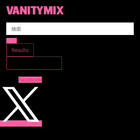
コ
ン
テ
Search
ン
...
ツ
に
ス
Results
キ
すべての結果を見る
ッ
プ
Facebook