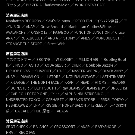
ダックス ／ PIZZERIA Charleston&Son ／ WORLDSTAR CAFE
渋谷周辺店舗
Manhattan RECORDs ／ SAM’s Shibuya ／ RECO FAN ／イシバシ楽器 ／ ア
パレル系 ／ ANAP ／ Grow Around ／ Manhattan Clothes&Shoes ／
AVALANCHE ／ ONSPOTZ ／ PAJABOO ／ FUNCTION JUNCTION ／ Cruce
ANAP ／ ROSEBULLET ／ AND A ／ STOMY ／FAMES ／ MOREBUDGET ／
STRANGE THE STORE ／ Street Wish
原宿周辺店舗
ネスタストアー ／ EBONYE ／ W CLOSET ／ MILLION AIR ／ Bootleg Boot
h／ JINGO ／ AGITO ／ AQUA SILVER ／ CHER ／ Doubble Dazzle ／
HIPHOP DIVAS ／ SHAZBOT ／ LB-03 ／ MASTER WORK ／ BLACK ANNY ／
ANAP ／ DIVASALON ／ ILLSTORE ／ NATURALVINTAGE ／ LASTNTIMARES
／ X-LARGE ／ THE NORTH FACE ／ KRAFT ／ HEAD ／ ATOMS ／ HEAD69
／ DOPESTER ／ DEPT SOUTH ／ Ray BEAMS ／ BEAMS BOY ／ UNSELTISH
／ CAP COLLECTOR ONE ／ Xinc ／ ALPHA INDUSTRIES INC. ／
UNDEFEATED TOKYO ／ CARHARTT ／ FREAK’S STORE ／ 55DSL TOKYO ／
HESHDAWGZ ／ LHP ／ RIGGIB／ HONEY SALON ／ IZREEL ／ ライカ飲食
系 ／ UA CAFÉ ／ HUB 原宿 ／ TABASA
池袋周辺店舗
SPOT CHECK ／ BALANCE ／ CROSSCORT ／ ANAP ／ BABYSHOOP ／
HMV ／ RECO FAN