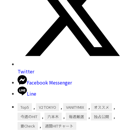
Twitter
Facebook Messenger
Line
,
,
,
,
Top5
V2 TOKYO
VANITYMIX
オススメ
,
,
,
,
今週のHIT
六本木
毎週厳選
独占公開
,
要Check
週間HITチャート