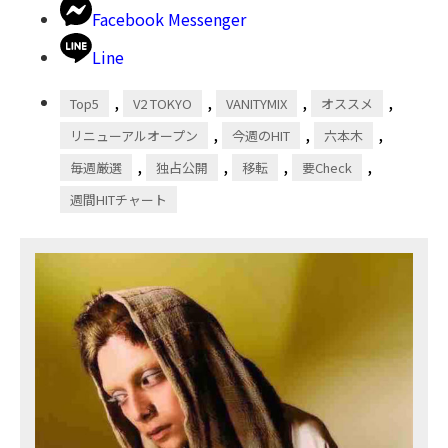
Facebook Messenger
Line
,
,
,
,
Top5
V2 TOKYO
VANITYMIX
オススメ
,
,
,
リニューアルオープン
今週のHIT
六本木
,
,
,
,
毎週厳選
独占公開
移転
要Check
週間HITチャート