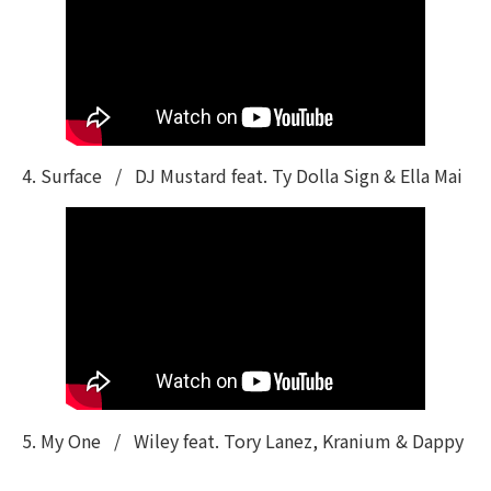
4. Surface / DJ Mustard feat. Ty Dolla Sign & Ella Mai
5. My One / Wiley feat. Tory Lanez, Kranium & Dappy