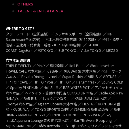
OTHERS
TALENT & ENTERTAINER
WHERE TO GET?
タワーレコード（全国店舗）／ ムラサキスポーツ（全国店舗）／ Nail
Salon Asian(全国店舗) ／ 六本木周辺設置店舗（約50店舗）／ 渋谷・原宿・
池袋・恵比寿・代官山・新宿SHOP（約100店舗）／ STUDIO
COAST（ageHa）／ V2TOKYO ／ ELE TOKYO ／VILLA TOKYO ／ MEZZO
六本木周辺店舗
TRIPLE TWENTY ／ PinkX／ 島唄楽園 ／ Holl Point ／ World Investors
TRAVEL CAFÉ 六本木店 ／ K’s BAR ／ 炭火BAR 集 六本木店 ／ ベル・オーブ
六本木 ／ Privato Dining Lovenet ／ Sugar Daddy ／ VIRUS ／ VIRTUS2 ／
TIP TOP CAVE ／ TIP TOP you ／ TIP TOP ／ Harlem freak ／ Spunky GOLD
／ Spunky PLATINUM ／ Hot Staff ／ BAR WATER POT ／ アボットチョイス
六本木店 ／ ヘアメイク・着付け専門店 GEKKABIJIN 本店 ／ Cecile Aoki New
NANAy’s ／ BAR BLU ／ しょうがの香り。／ KRUN SIAM 六本木店 ／
Ebonye 六本木店 ／ Agleam Ebonye 六本木店 ／ FIESTA ／ ROPPONGI 香
和（KA GU WA) ／ TOKYO SPORTS CAFÉ ／ 焼酎DINIG BAR 虎の桜 ／ BAR
DINING KARAOKE ROSSO ／ DINING & LOUNGE CROSSOVER ／ Sky
hills&Aquarium Lounge 蒼の響 六本木店 ／ Bar 7th Ave.in Roppongi ／
AQUA GIARDINO ／ Café&Trattoria ／ ターボロ ディ マリア／フットマッサ