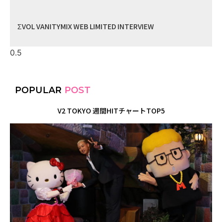
ΣVOL VANITYMIX WEB LIMITED INTERVIEW
POPULAR
POST
V2 TOKYO 週間HITチャートTOP5