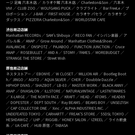
ージ 足庵 六本木店 ／ カラオケ館 六本木店 ／ Charleston&Son ／ 六本木
VIVI ／ CLUB ZOO ／ WOLFGANG PUCK ／ クラブライト ／ Bar FreeLe ／ プ
ロポーション ／ J-BAR ／ FIRST HOUSE ／ カラオケ パセラ ／ カラオケ シ
ダックス ／ PIZZERIA Charleston&Son ／ WORLDSTAR CAFE
渋谷周辺店舗
Manhattan RECORDs ／ SAM’s Shibuya ／ RECO FAN ／イシバシ楽器 ／ ア
パレル系 ／ ANAP ／ Grow Around ／ Manhattan Clothes&Shoes ／
AVALANCHE ／ ONSPOTZ ／ PAJABOO ／ FUNCTION JUNCTION ／ Cruce
ANAP ／ ROSEBULLET ／ AND A ／ STOMY ／FAMES ／ MOREBUDGET ／
STRANGE THE STORE ／ Street Wish
原宿周辺店舗
ネスタストアー ／ EBONYE ／ W CLOSET ／ MILLION AIR ／ Bootleg Boot
h／ JINGO ／ AGITO ／ AQUA SILVER ／ CHER ／ Doubble Dazzle ／
HIPHOP DIVAS ／ SHAZBOT ／ LB-03 ／ MASTER WORK ／ BLACK ANNY ／
ANAP ／ DIVASALON ／ ILLSTORE ／ NATURALVINTAGE ／ LASTNTIMARES
／ X-LARGE ／ THE NORTH FACE ／ KRAFT ／ HEAD ／ ATOMS ／ HEAD69
／ DOPESTER ／ DEPT SOUTH ／ Ray BEAMS ／ BEAMS BOY ／ UNSELTISH
／ CAP COLLECTOR ONE ／ Xinc ／ ALPHA INDUSTRIES INC. ／
UNDEFEATED TOKYO ／ CARHARTT ／ FREAK’S STORE ／ 55DSL TOKYO ／
HESHDAWGZ ／ LHP ／ RIGGIB／ HONEY SALON ／ IZREEL ／ ライカ飲食
系 ／ UA CAFÉ ／ HUB 原宿 ／ TABASA