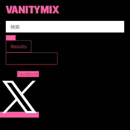
コ
ン
テ
Search
ン
...
ツ
に
ス
Results
キ
すべての結果を見る
ッ
プ
Facebook