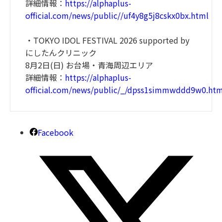
詳細情報：
https://alphaplus-
official.com/news/public//uf4y8g5j8cskx0bx.html
・TOKYO IDOL FESTIVAL 2026 supported by
にしたんクリニック
8月2日(日) お台場・青海周辺エリア
詳細情報：
https://alphaplus-
official.com/news/public/_/dpss1simmwddd9w0.htm
Facebook