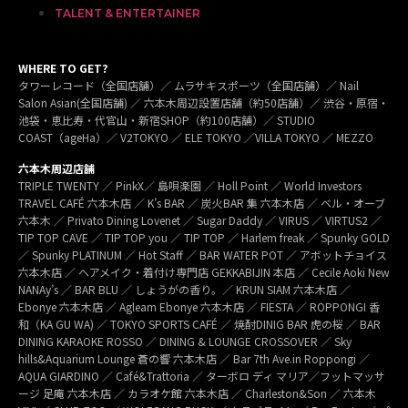
TALENT & ENTERTAINER
WHERE TO GET?
タワーレコード（全国店舗）／ ムラサキスポーツ（全国店舗）／ Nail
Salon Asian(全国店舗) ／ 六本木周辺設置店舗（約50店舗）／ 渋谷・原宿・
池袋・恵比寿・代官山・新宿SHOP（約100店舗）／ STUDIO
COAST（ageHa）／ V2TOKYO ／ ELE TOKYO ／VILLA TOKYO ／ MEZZO
六本木周辺店舗
TRIPLE TWENTY ／ PinkX／ 島唄楽園 ／ Holl Point ／ World Investors
TRAVEL CAFÉ 六本木店 ／ K’s BAR ／ 炭火BAR 集 六本木店 ／ ベル・オーブ
六本木 ／ Privato Dining Lovenet ／ Sugar Daddy ／ VIRUS ／ VIRTUS2 ／
TIP TOP CAVE ／ TIP TOP you ／ TIP TOP ／ Harlem freak ／ Spunky GOLD
／ Spunky PLATINUM ／ Hot Staff ／ BAR WATER POT ／ アボットチョイス
六本木店 ／ ヘアメイク・着付け専門店 GEKKABIJIN 本店 ／ Cecile Aoki New
NANAy’s ／ BAR BLU ／ しょうがの香り。／ KRUN SIAM 六本木店 ／
Ebonye 六本木店 ／ Agleam Ebonye 六本木店 ／ FIESTA ／ ROPPONGI 香
和（KA GU WA) ／ TOKYO SPORTS CAFÉ ／ 焼酎DINIG BAR 虎の桜 ／ BAR
DINING KARAOKE ROSSO ／ DINING & LOUNGE CROSSOVER ／ Sky
hills&Aquarium Lounge 蒼の響 六本木店 ／ Bar 7th Ave.in Roppongi ／
AQUA GIARDINO ／ Café&Trattoria ／ ターボロ ディ マリア／フットマッサ
ージ 足庵 六本木店 ／ カラオケ館 六本木店 ／ Charleston&Son ／ 六本木