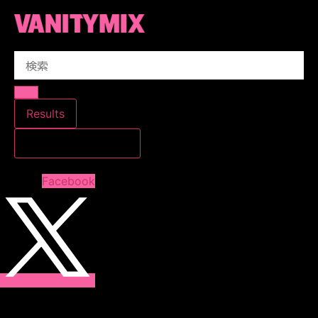
コ
ン
テ
Search
ン
...
ツ
に
ス
Results
キ
すべての結果を見る
ッ
プ
Facebook