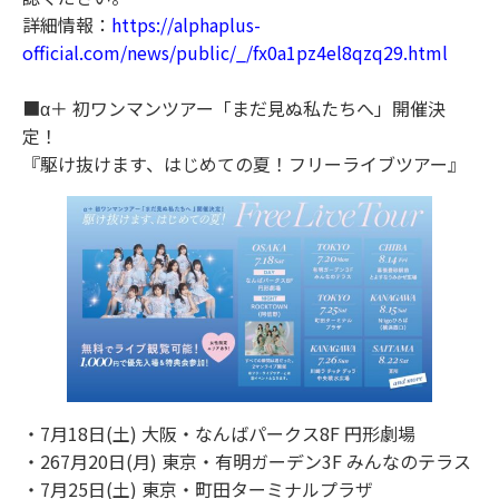
詳細情報：
https://alphaplus-
official.com/news/public/_/fx0a1pz4el8qzq29.html
■α＋ 初ワンマンツアー「まだ見ぬ私たちへ」開催決
定！
『駆け抜けます、はじめての夏！フリーライブツアー』
・7月18日(土) 大阪・なんばパークス8F 円形劇場
・267月20日(月) 東京・有明ガーデン3F みんなのテラス
・7月25日(土) 東京・町田ターミナルプラザ