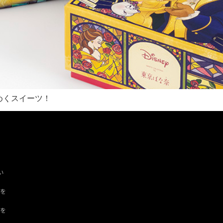
めくスイーツ！
い
ツを
ドを