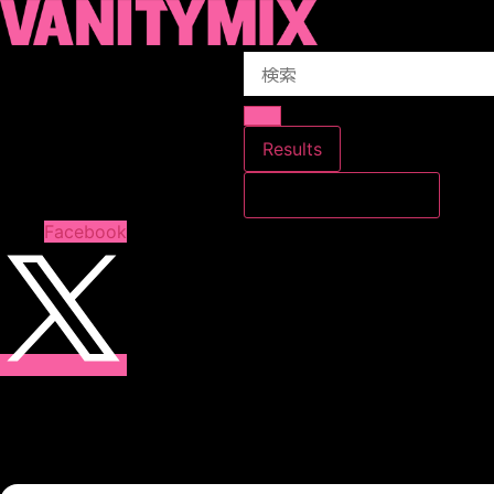
コ
ン
Search
テ
...
ン
ツ
に
Results
ス
すべての結果を見る
キ
ッ
Facebook
プ