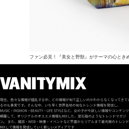
ファン必見！『美女と野獣』がテーマの心とき
現在、色々な情報が錯乱する中、どの情報が旬で正しいのかわからなくなってきて
るのも事実です。そんな中、いち早く世界各地の旬なトレンド情報を発信し、
MUSIC・FASHION・BEAUTY・LIFE STYLEなど、女の子が今欲しい情報やコンテン
網羅して、オリジナルのオススメ情報もMIXした、宝石箱のようなトレンドマガジ
ン。 また、雑誌・WEB・映像・イベントなど平面からリアルまで最先端のトレン
MIXして情報を発信していく新しいメディアです