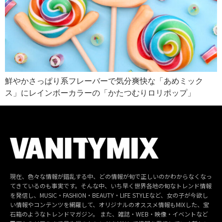
鮮やかさっぱり系フレーバーで気分爽快な「あめミック
ス」にレインボーカラーの「かたつむりロリポップ」
現在、色々な情報が錯乱する中、どの情報が旬で正しいのかわからなくなっ
てきているのも事実です。そんな中、いち早く世界各地の旬なトレンド情報
を発信し、MUSIC・FASHION・BEAUTY・LIFE STYLEなど、女の子が今欲し
い情報やコンテンツを網羅して、オリジナルのオススメ情報もMIXした、宝
石箱のようなトレンドマガジン。 また、雑誌・WEB・映像・イベントなど