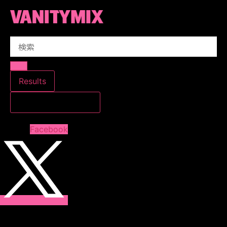
コ
ン
テ
Search
ン
...
ツ
に
ス
Results
キ
すべての結果を見る
ッ
プ
Facebook