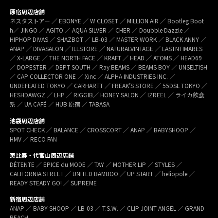
原宿周辺店舗
ネスタストアー ／ EBONYE ／ W CLOSET ／ MILLION AIR ／ Bootleg Boot
h／ JINGO ／ AGITO ／ AQUA SILVER ／ CHER ／ Doubble Dazzle ／
HIPHOP DIVAS ／ SHAZBOT ／ LB-03 ／ MASTER WORK ／ BLACK ANNY ／
ANAP ／ DIVASALON ／ ILLSTORE ／ NATURALVINTAGE ／ LASTNTIMARES
／ X-LARGE ／ THE NORTH FACE ／ KRAFT ／ HEAD ／ ATOMS ／ HEAD69
／ DOPESTER ／ DEPT SOUTH ／ Ray BEAMS ／ BEAMS BOY ／ UNSELTISH
／ CAP COLLECTOR ONE ／ Xinc ／ ALPHA INDUSTRIES INC. ／
UNDEFEATED TOKYO ／ CARHARTT ／ FREAK’S STORE ／ 55DSL TOKYO ／
HESHDAWGZ ／ LHP ／ RIGGIB／ HONEY SALON ／ IZREEL ／ ライカ飲食
系 ／ UA CAFÉ ／ HUB 原宿 ／ TABASA
池袋周辺店舗
SPOT CHECK ／ BALANCE ／ CROSSCORT ／ ANAP ／ BABYSHOOP ／
HMV ／ RECO FAN
恵比寿・代官山周辺店舗
DÉTENTE ／ EPICE du MODE ／ TAY ／ MOTHER LIP ／ STYLES ／
CALIFORNIA STREET ／ UNITED BAMBOO ／ UP START ／ heliopole ／
READY STEADY GO! ／ SUPREME
新宿周辺店舗
ANAP ／ BABY SHOOP ／ LB-03 ／ T.S.W. ／ CLIP JOINT ANGEL ／ GRAND
REACH