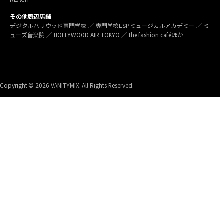
その他周辺店舗
デジタルハリウッド専門学校 ／ 専門学校ESPミュージカルアカデミー ／ ミ
ューズ音楽院 ／ HOLLYWOOD AIR TOKYO ／ the fashion caféほか
Copyright © 2026 VANITYMIX. All Rights Reserved.