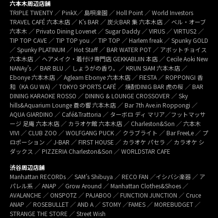
六本木周辺店舗
TRIPLE TWENTY ／ PinkX／ 島唄楽園 ／ Holl Point ／ World Investors
TRAVEL CAFÉ 六本木店 ／ K’s BAR ／ 炭火BAR 集 六本木店 ／ ベル・オーブ
六本木 ／ Privato Dining Lovenet ／ Sugar Daddy ／ VIRUS ／ VIRTUS2 ／
TIP TOP CAVE ／ TIP TOP you ／ TIP TOP ／ Harlem freak ／ Spunky GOLD
／ Spunky PLATINUM ／ Hot Staff ／ BAR WATER POT ／ アボットチョイス
六本木店 ／ ヘアメイク・着付け専門店 GEKKABIJIN 本店 ／ Cecile Aoki New
NANAy’s ／ BAR BLU ／ しょうがの香り。／ KRUN SIAM 六本木店 ／
Ebonye 六本木店 ／ Agleam Ebonye 六本木店 ／ FIESTA ／ ROPPONGI 香
和（KA GU WA) ／ TOKYO SPORTS CAFÉ ／ 焼酎DINIG BAR 虎の桜 ／ BAR
DINING KARAOKE ROSSO ／ DINING & LOUNGE CROSSOVER ／ Sky
hills&Aquarium Lounge 蒼の響 六本木店 ／ Bar 7th Ave.in Roppongi ／
AQUA GIARDINO ／ Café&Trattoria ／ ターボロ ディ マリア／フットマッサ
ージ 足庵 六本木店 ／ カラオケ館 六本木店 ／ Charleston&Son ／ 六本木
VIVI ／ CLUB ZOO ／ WOLFGANG PUCK ／ クラブライト ／ Bar FreeLe ／ プ
ロポーション ／ J-BAR ／ FIRST HOUSE ／ カラオケ パセラ ／ カラオケ シ
ダックス ／ PIZZERIA Charleston&Son ／ WORLDSTAR CAFE
渋谷周辺店舗
Manhattan RECORDs ／ SAM’s Shibuya ／ RECO FAN ／イシバシ楽器 ／ ア
パレル系 ／ ANAP ／ Grow Around ／ Manhattan Clothes&Shoes ／
AVALANCHE ／ ONSPOTZ ／ PAJABOO ／ FUNCTION JUNCTION ／ Cruce
ANAP ／ ROSEBULLET ／ AND A ／ STOMY ／FAMES ／ MOREBUDGET ／
STRANGE THE STORE ／ Street Wish