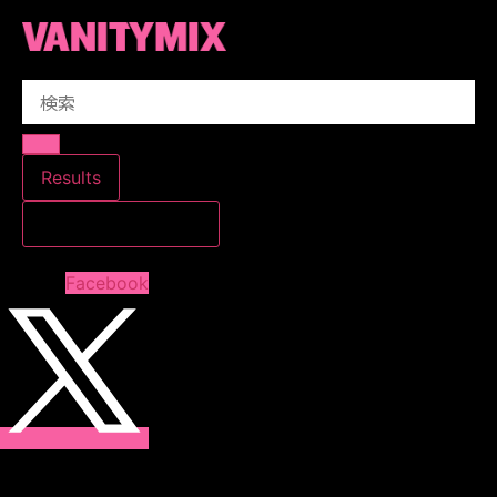
コ
ン
テ
Search
ン
...
ツ
に
ス
Results
キ
すべての結果を見る
ッ
プ
Facebook