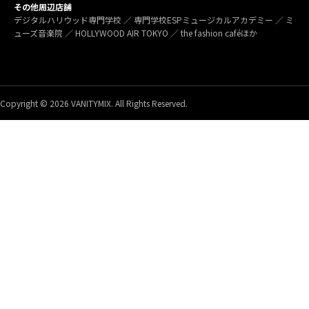
その他周辺店舗
デジタルハリウッド専門学校 ／ 専門学校ESPミュージカルアカデミー ／ ミ
ューズ音楽院 ／ HOLLYWOOD AIR TOKYO ／ the fashion caféほか
Copyright © 2026 VANITYMIX. All Rights Reserved.