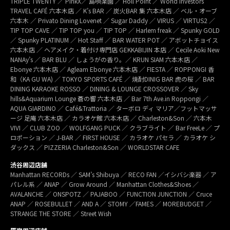
TRIPLE TWENTY ／ PinkX／ 島唄楽園 ／ Holl Point ／ World Investors
TRAVEL CAFÉ 六本木店 ／ K’s BAR ／ 炭火BAR 集 六本木店 ／ ベル・オーブ
六本木 ／ Privato Dining Lovenet ／ Sugar Daddy ／ VIRUS ／ VIRTUS2 ／
TIP TOP CAVE ／ TIP TOP you ／ TIP TOP ／ Harlem freak ／ Spunky GOLD
／ Spunky PLATINUM ／ Hot Staff ／ BAR WATER POT ／ アボットチョイス
六本木店 ／ ヘアメイク・着付け専門店 GEKKABIJIN 本店 ／ Cecile Aoki New
NANAy’s ／ BAR BLU ／ しょうがの香り。／ KRUN SIAM 六本木店 ／
Ebonye 六本木店 ／ Agleam Ebonye 六本木店 ／ FIESTA ／ ROPPONGI 香
和（KA GU WA) ／ TOKYO SPORTS CAFÉ ／ 焼酎DINIG BAR 虎の桜 ／ BAR
DINING KARAOKE ROSSO ／ DINING & LOUNGE CROSSOVER ／ Sky
hills&Aquarium Lounge 蒼の響 六本木店 ／ Bar 7th Ave.in Roppongi ／
AQUA GIARDINO ／ Café&Trattoria ／ ターボロ ディ マリア／フットマッサ
ージ 足庵 六本木店 ／ カラオケ館 六本木店 ／ Charleston&Son ／ 六本木
VIVI ／ CLUB ZOO ／ WOLFGANG PUCK ／ クラブライト ／ Bar FreeLe ／ プ
ロポーション ／ J-BAR ／ FIRST HOUSE ／ カラオケ パセラ ／ カラオケ シ
ダックス ／ PIZZERIA Charleston&Son ／ WORLDSTAR CAFE
渋谷周辺店舗
Manhattan RECORDs ／ SAM’s Shibuya ／ RECO FAN ／イシバシ楽器 ／ ア
パレル系 ／ ANAP ／ Grow Around ／ Manhattan Clothes&Shoes ／
AVALANCHE ／ ONSPOTZ ／ PAJABOO ／ FUNCTION JUNCTION ／ Cruce
ANAP ／ ROSEBULLET ／ AND A ／ STOMY ／FAMES ／ MOREBUDGET ／
STRANGE THE STORE ／ Street Wish