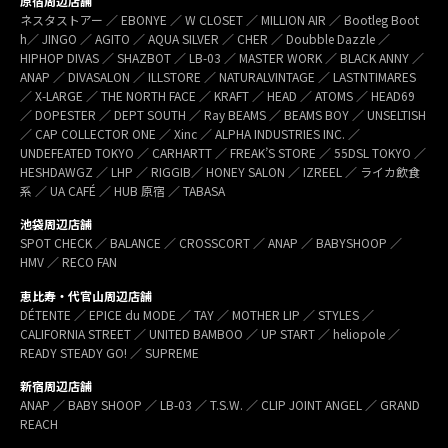
原宿周辺店舗
ネスタストアー ／ EBONYE ／ W CLOSET ／ MILLION AIR ／ Bootleg Boot
h／ JINGO ／ AGITO ／ AQUA SILVER ／ CHER ／ Doubble Dazzle ／
HIPHOP DIVAS ／ SHAZBOT ／ LB-03 ／ MASTER WORK ／ BLACK ANNY ／
ANAP ／ DIVASALON ／ ILLSTORE ／ NATURALVINTAGE ／ LASTNTIMARES
／ X-LARGE ／ THE NORTH FACE ／ KRAFT ／ HEAD ／ ATOMS ／ HEAD69
／ DOPESTER ／ DEPT SOUTH ／ Ray BEAMS ／ BEAMS BOY ／ UNSELTISH
／ CAP COLLECTOR ONE ／ Xinc ／ ALPHA INDUSTRIES INC. ／
UNDEFEATED TOKYO ／ CARHARTT ／ FREAK’S STORE ／ 55DSL TOKYO ／
HESHDAWGZ ／ LHP ／ RIGGIB／ HONEY SALON ／ IZREEL ／ ライカ飲食
系 ／ UA CAFÉ ／ HUB 原宿 ／ TABASA
池袋周辺店舗
SPOT CHECK ／ BALANCE ／ CROSSCORT ／ ANAP ／ BABYSHOOP ／
HMV ／ RECO FAN
恵比寿・代官山周辺店舗
DÉTENTE ／ EPICE du MODE ／ TAY ／ MOTHER LIP ／ STYLES ／
CALIFORNIA STREET ／ UNITED BAMBOO ／ UP START ／ heliopole ／
READY STEADY GO! ／ SUPREME
新宿周辺店舗
ANAP ／ BABY SHOOP ／ LB-03 ／ T.S.W. ／ CLIP JOINT ANGEL ／ GRAND
REACH