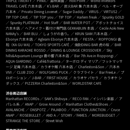
TRIPLE TWENTY ／ PinkX／ 島唄楽園 ／ Holl Point ／ World Investors
TRAVEL CAFÉ 六本木店 ／ K’s BAR ／ 炭火BAR 集 六本木店 ／ ベル・オーブ
六本木 ／ Privato Dining Lovenet ／ Sugar Daddy ／ VIRUS ／ VIRTUS2 ／
TIP TOP CAVE ／ TIP TOP you ／ TIP TOP ／ Harlem freak ／ Spunky GOLD
／ Spunky PLATINUM ／ Hot Staff ／ BAR WATER POT ／ アボットチョイス
六本木店 ／ ヘアメイク・着付け専門店 GEKKABIJIN 本店 ／ Cecile Aoki New
NANAy’s ／ BAR BLU ／ しょうがの香り。／ KRUN SIAM 六本木店 ／
Ebonye 六本木店 ／ Agleam Ebonye 六本木店 ／ FIESTA ／ ROPPONGI 香
和（KA GU WA) ／ TOKYO SPORTS CAFÉ ／ 焼酎DINIG BAR 虎の桜 ／ BAR
DINING KARAOKE ROSSO ／ DINING & LOUNGE CROSSOVER ／ Sky
hills&Aquarium Lounge 蒼の響 六本木店 ／ Bar 7th Ave.in Roppongi ／
AQUA GIARDINO ／ Café&Trattoria ／ ターボロ ディ マリア／フットマッサ
ージ 足庵 六本木店 ／ カラオケ館 六本木店 ／ Charleston&Son ／ 六本木
VIVI ／ CLUB ZOO ／ WOLFGANG PUCK ／ クラブライト ／ Bar FreeLe ／ プ
ロポーション ／ J-BAR ／ FIRST HOUSE ／ カラオケ パセラ ／ カラオケ シ
ダックス ／ PIZZERIA Charleston&Son ／ WORLDSTAR CAFE
渋谷周辺店舗
Manhattan RECORDs ／ SAM’s Shibuya ／ RECO FAN ／イシバシ楽器 ／ ア
パレル系 ／ ANAP ／ Grow Around ／ Manhattan Clothes&Shoes ／
AVALANCHE ／ ONSPOTZ ／ PAJABOO ／ FUNCTION JUNCTION ／ Cruce
ANAP ／ ROSEBULLET ／ AND A ／ STOMY ／FAMES ／ MOREBUDGET ／
STRANGE THE STORE ／ Street Wish