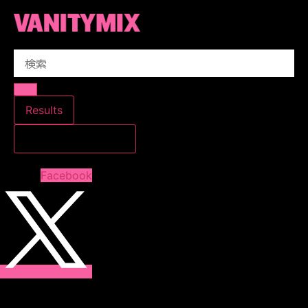
コ
ン
テ
Search
ン
...
ツ
に
ス
Results
キ
すべての結果を見る
ッ
プ
Facebook