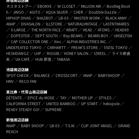
原宿周辺店舗
ネスタストアー ／ EBONYE ／ W CLOSET ／ MILLION AIR ／ Bootleg Boot
h／ JINGO ／ AGITO ／ AQUA SILVER ／ CHER ／ Doubble Dazzle ／
HIPHOP DIVAS ／ SHAZBOT ／ LB-03 ／ MASTER WORK ／ BLACK ANNY ／
ANAP ／ DIVASALON ／ ILLSTORE ／ NATURALVINTAGE ／ LASTNTIMARES
／ X-LARGE ／ THE NORTH FACE ／ KRAFT ／ HEAD ／ ATOMS ／ HEAD69
／ DOPESTER ／ DEPT SOUTH ／ Ray BEAMS ／ BEAMS BOY ／ UNSELTISH
／ CAP COLLECTOR ONE ／ Xinc ／ ALPHA INDUSTRIES INC. ／
UNDEFEATED TOKYO ／ CARHARTT ／ FREAK’S STORE ／ 55DSL TOKYO ／
HESHDAWGZ ／ LHP ／ RIGGIB／ HONEY SALON ／ IZREEL ／ ライカ飲食
系 ／ UA CAFÉ ／ HUB 原宿 ／ TABASA
池袋周辺店舗
SPOT CHECK ／ BALANCE ／ CROSSCORT ／ ANAP ／ BABYSHOOP ／
HMV ／ RECO FAN
恵比寿・代官山周辺店舗
DÉTENTE ／ EPICE du MODE ／ TAY ／ MOTHER LIP ／ STYLES ／
CALIFORNIA STREET ／ UNITED BAMBOO ／ UP START ／ heliopole ／
READY STEADY GO! ／ SUPREME
新宿周辺店舗
ANAP ／ BABY SHOOP ／ LB-03 ／ T.S.W. ／ CLIP JOINT ANGEL ／ GRAND
REACH