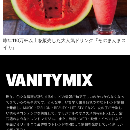
昨年110万杯以上を販売した大人気ドリンク『そのまんまス
イカ』
現在、色々な情報が錯乱する中、どの情報が旬で正しいのかわからなくなっ
てきているのも事実です。そんな中、いち早く世界各地の旬なトレンド情報
を発信し、MUSIC・FASHION・BEAUTY・LIFE STYLEなど、女の子が今欲し
い情報やコンテンツを網羅して、オリジナルのオススメ情報もMIXした、宝
石箱のようなトレンドマガジン。 また、雑誌・WEB・映像・イベントなど
平面からリアルまで最先端のトレンドをMIXして情報を発信していく新しい
メディアです