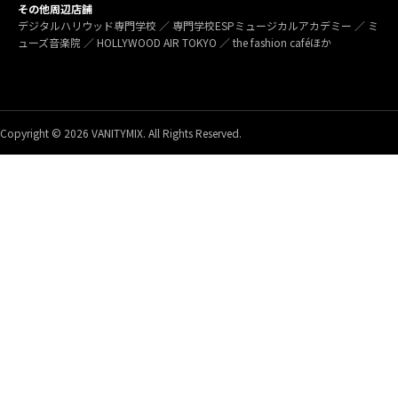
その他周辺店舗
デジタルハリウッド専門学校 ／ 専門学校ESPミュージカルアカデミー ／ ミ
ューズ音楽院 ／ HOLLYWOOD AIR TOKYO ／ the fashion caféほか
Copyright © 2026 VANITYMIX. All Rights Reserved.