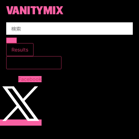
コ
ン
テ
Search
ン
...
ツ
に
ス
Results
キ
すべての結果を見る
ッ
プ
Facebook