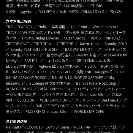
池袋・恵比寿・代官山・新宿SHOP（約100店舗）／ STUDIO
COAST（ageHa）／ V2TOKYO ／ ELE TOKYO ／VILLA TOKYO ／ MEZZO
六本木周辺店舗
TRIPLE TWENTY ／ PinkX／ 島唄楽園 ／ Holl Point ／ World Investors
TRAVEL CAFÉ 六本木店 ／ K’s BAR ／ 炭火BAR 集 六本木店 ／ ベル・オーブ
六本木 ／ Privato Dining Lovenet ／ Sugar Daddy ／ VIRUS ／ VIRTUS2 ／
TIP TOP CAVE ／ TIP TOP you ／ TIP TOP ／ Harlem freak ／ Spunky GOLD
／ Spunky PLATINUM ／ Hot Staff ／ BAR WATER POT ／ アボットチョイス
六本木店 ／ ヘアメイク・着付け専門店 GEKKABIJIN 本店 ／ Cecile Aoki New
NANAy’s ／ BAR BLU ／ しょうがの香り。／ KRUN SIAM 六本木店 ／
Ebonye 六本木店 ／ Agleam Ebonye 六本木店 ／ FIESTA ／ ROPPONGI 香
和（KA GU WA) ／ TOKYO SPORTS CAFÉ ／ 焼酎DINIG BAR 虎の桜 ／ BAR
DINING KARAOKE ROSSO ／ DINING & LOUNGE CROSSOVER ／ Sky
hills&Aquarium Lounge 蒼の響 六本木店 ／ Bar 7th Ave.in Roppongi ／
AQUA GIARDINO ／ Café&Trattoria ／ ターボロ ディ マリア／フットマッサ
ージ 足庵 六本木店 ／ カラオケ館 六本木店 ／ Charleston&Son ／ 六本木
VIVI ／ CLUB ZOO ／ WOLFGANG PUCK ／ クラブライト ／ Bar FreeLe ／ プ
ロポーション ／ J-BAR ／ FIRST HOUSE ／ カラオケ パセラ ／ カラオケ シ
ダックス ／ PIZZERIA Charleston&Son ／ WORLDSTAR CAFE
渋谷周辺店舗
Manhattan RECORDs ／ SAM’s Shibuya ／ RECO FAN ／イシバシ楽器 ／ ア
パレル系 ／ ANAP ／ Grow Around ／ Manhattan Clothes&Shoes ／