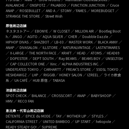
AVALANCHE ／ ONSPOTZ ／ PAJABOO ／ FUNCTION JUNCTION ／ Cruce
ANAP ／ ROSEBULLET ／ AND A ／ STOMY ／FAMES ／ MOREBUDGET ／
STRANGE THE STORE ／ Street Wish
原宿周辺店舗
ネスタストアー ／ EBONYE ／ W CLOSET ／ MILLION AIR ／ Bootleg Boot
h／ JINGO ／ AGITO ／ AQUA SILVER ／ CHER ／ Doubble Dazzle ／
HIPHOP DIVAS ／ SHAZBOT ／ LB-03 ／ MASTER WORK ／ BLACK ANNY ／
ANAP ／ DIVASALON ／ ILLSTORE ／ NATURALVINTAGE ／ LASTNTIMARES
／ X-LARGE ／ THE NORTH FACE ／ KRAFT ／ HEAD ／ ATOMS ／ HEAD69
／ DOPESTER ／ DEPT SOUTH ／ Ray BEAMS ／ BEAMS BOY ／ UNSELTISH
／ CAP COLLECTOR ONE ／ Xinc ／ ALPHA INDUSTRIES INC. ／
UNDEFEATED TOKYO ／ CARHARTT ／ FREAK’S STORE ／ 55DSL TOKYO ／
HESHDAWGZ ／ LHP ／ RIGGIB／ HONEY SALON ／ IZREEL ／ ライカ飲食
系 ／ UA CAFÉ ／ HUB 原宿 ／ TABASA
池袋周辺店舗
SPOT CHECK ／ BALANCE ／ CROSSCORT ／ ANAP ／ BABYSHOOP ／
HMV ／ RECO FAN
恵比寿・代官山周辺店舗
DÉTENTE ／ EPICE du MODE ／ TAY ／ MOTHER LIP ／ STYLES ／
CALIFORNIA STREET ／ UNITED BAMBOO ／ UP START ／ heliopole ／
READY STEADY GO! ／ SUPREME