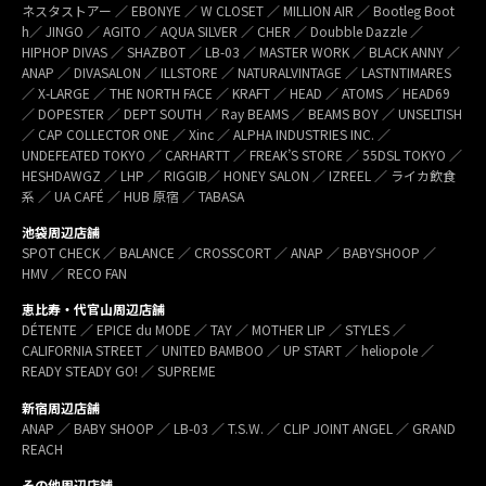
ネスタストアー ／ EBONYE ／ W CLOSET ／ MILLION AIR ／ Bootleg Boot
h／ JINGO ／ AGITO ／ AQUA SILVER ／ CHER ／ Doubble Dazzle ／
HIPHOP DIVAS ／ SHAZBOT ／ LB-03 ／ MASTER WORK ／ BLACK ANNY ／
ANAP ／ DIVASALON ／ ILLSTORE ／ NATURALVINTAGE ／ LASTNTIMARES
／ X-LARGE ／ THE NORTH FACE ／ KRAFT ／ HEAD ／ ATOMS ／ HEAD69
／ DOPESTER ／ DEPT SOUTH ／ Ray BEAMS ／ BEAMS BOY ／ UNSELTISH
／ CAP COLLECTOR ONE ／ Xinc ／ ALPHA INDUSTRIES INC. ／
UNDEFEATED TOKYO ／ CARHARTT ／ FREAK’S STORE ／ 55DSL TOKYO ／
HESHDAWGZ ／ LHP ／ RIGGIB／ HONEY SALON ／ IZREEL ／ ライカ飲食
系 ／ UA CAFÉ ／ HUB 原宿 ／ TABASA
池袋周辺店舗
SPOT CHECK ／ BALANCE ／ CROSSCORT ／ ANAP ／ BABYSHOOP ／
HMV ／ RECO FAN
恵比寿・代官山周辺店舗
DÉTENTE ／ EPICE du MODE ／ TAY ／ MOTHER LIP ／ STYLES ／
CALIFORNIA STREET ／ UNITED BAMBOO ／ UP START ／ heliopole ／
READY STEADY GO! ／ SUPREME
新宿周辺店舗
ANAP ／ BABY SHOOP ／ LB-03 ／ T.S.W. ／ CLIP JOINT ANGEL ／ GRAND
REACH
その他周辺店舗