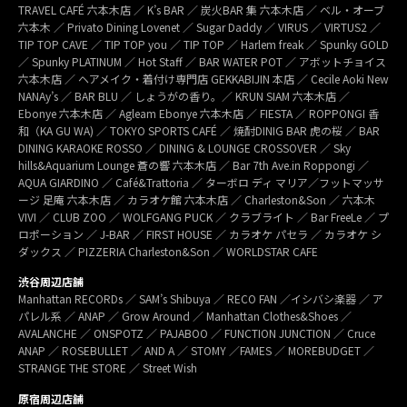
TRAVEL CAFÉ 六本木店 ／ K’s BAR ／ 炭火BAR 集 六本木店 ／ ベル・オーブ
六本木 ／ Privato Dining Lovenet ／ Sugar Daddy ／ VIRUS ／ VIRTUS2 ／
TIP TOP CAVE ／ TIP TOP you ／ TIP TOP ／ Harlem freak ／ Spunky GOLD
／ Spunky PLATINUM ／ Hot Staff ／ BAR WATER POT ／ アボットチョイス
六本木店 ／ ヘアメイク・着付け専門店 GEKKABIJIN 本店 ／ Cecile Aoki New
NANAy’s ／ BAR BLU ／ しょうがの香り。／ KRUN SIAM 六本木店 ／
Ebonye 六本木店 ／ Agleam Ebonye 六本木店 ／ FIESTA ／ ROPPONGI 香
和（KA GU WA) ／ TOKYO SPORTS CAFÉ ／ 焼酎DINIG BAR 虎の桜 ／ BAR
DINING KARAOKE ROSSO ／ DINING & LOUNGE CROSSOVER ／ Sky
hills&Aquarium Lounge 蒼の響 六本木店 ／ Bar 7th Ave.in Roppongi ／
AQUA GIARDINO ／ Café&Trattoria ／ ターボロ ディ マリア／フットマッサ
ージ 足庵 六本木店 ／ カラオケ館 六本木店 ／ Charleston&Son ／ 六本木
VIVI ／ CLUB ZOO ／ WOLFGANG PUCK ／ クラブライト ／ Bar FreeLe ／ プ
ロポーション ／ J-BAR ／ FIRST HOUSE ／ カラオケ パセラ ／ カラオケ シ
ダックス ／ PIZZERIA Charleston&Son ／ WORLDSTAR CAFE
渋谷周辺店舗
Manhattan RECORDs ／ SAM’s Shibuya ／ RECO FAN ／イシバシ楽器 ／ ア
パレル系 ／ ANAP ／ Grow Around ／ Manhattan Clothes&Shoes ／
AVALANCHE ／ ONSPOTZ ／ PAJABOO ／ FUNCTION JUNCTION ／ Cruce
ANAP ／ ROSEBULLET ／ AND A ／ STOMY ／FAMES ／ MOREBUDGET ／
STRANGE THE STORE ／ Street Wish
原宿周辺店舗