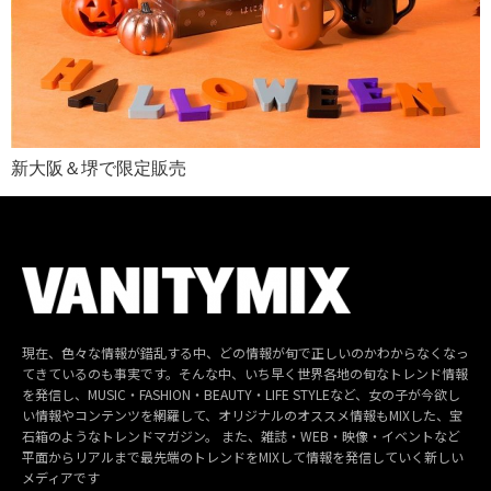
新大阪＆堺で限定販売
現在、色々な情報が錯乱する中、どの情報が旬で正しいのかわからなくなっ
てきているのも事実です。そんな中、いち早く世界各地の旬なトレンド情報
を発信し、MUSIC・FASHION・BEAUTY・LIFE STYLEなど、女の子が今欲し
い情報やコンテンツを網羅して、オリジナルのオススメ情報もMIXした、宝
石箱のようなトレンドマガジン。 また、雑誌・WEB・映像・イベントなど
平面からリアルまで最先端のトレンドをMIXして情報を発信していく新しい
メディアです