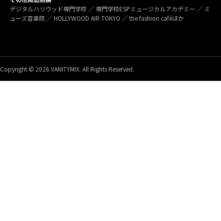
デジタルハリウッド専門学校 ／ 専門学校ESPミュージカルアカデミー ／ ミ
ューズ音楽院 ／ HOLLYWOOD AIR TOKYO ／ the fashion caféほか
Copyright © 2026 VANITYMIX. All Rights Reserved.