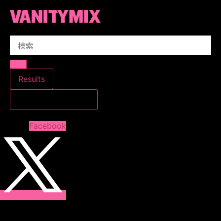
コ
ン
テ
Search
ン
...
ツ
に
ス
Results
キ
すべての結果を見る
ッ
プ
Facebook