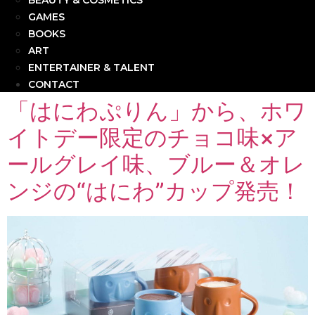
BEAUTY & COSMETICS
GAMES
BOOKS
ART
ENTERTAINER & TALENT
CONTACT
「はにわぷりん」から、ホワ
イトデー限定のチョコ味×ア
ールグレイ味、ブルー＆オレ
ンジの“はにわ”カップ発売！