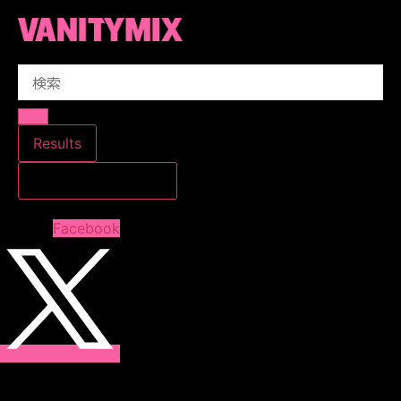
コ
ン
テ
Search
ン
...
ツ
に
ス
Results
キ
すべての結果を見る
ッ
プ
Facebook