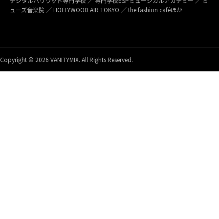
デジタルハリウッド専門学校 ／ 専門学校ESPミュージカルアカデミー ／ ミ
ューズ音楽院 ／ HOLLYWOOD AIR TOKYO ／ the fashion caféほか
Copyright © 2026 VANITYMIX. All Rights Reserved.