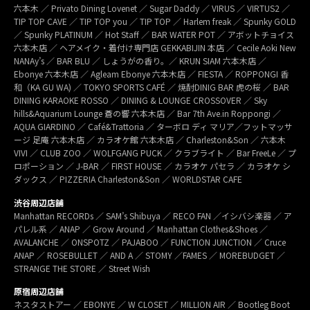
六本木 ／ Privato Dining Lovenet ／ Sugar Daddy ／ VIRUS ／ VIRTUS2 ／
TIP TOP CAVE ／ TIP TOP you ／ TIP TOP ／ Harlem freak ／ Spunky GOLD
／ Spunky PLATINUM ／ Hot Staff ／ BAR WATER POT ／ アボットチョイス
六本木店 ／ ヘアメイク・着付け専門店 GEKKABIJIN 本店 ／ Cecile Aoki New
NANAy’s ／ BAR BLU ／ しょうがの香り。／ KRUN SIAM 六本木店 ／
Ebonye 六本木店 ／ Agleam Ebonye 六本木店 ／ FIESTA ／ ROPPONGI 香
和（KA GU WA) ／ TOKYO SPORTS CAFÉ ／ 焼酎DINIG BAR 虎の桜 ／ BAR
DINING KARAOKE ROSSO ／ DINING & LOUNGE CROSSOVER ／ Sky
hills&Aquarium Lounge 蒼の響 六本木店 ／ Bar 7th Ave.in Roppongi ／
AQUA GIARDINO ／ Café&Trattoria ／ ターボロ ディ マリア／フットマッサ
ージ 足庵 六本木店 ／ カラオケ館 六本木店 ／ Charleston&Son ／ 六本木
VIVI ／ CLUB ZOO ／ WOLFGANG PUCK ／ クラブライト ／ Bar FreeLe ／ プ
ロポーション ／ J-BAR ／ FIRST HOUSE ／ カラオケ パセラ ／ カラオケ シ
ダックス ／ PIZZERIA Charleston&Son ／ WORLDSTAR CAFE
渋谷周辺店舗
Manhattan RECORDs ／ SAM’s Shibuya ／ RECO FAN ／イシバシ楽器 ／ ア
パレル系 ／ ANAP ／ Grow Around ／ Manhattan Clothes&Shoes ／
AVALANCHE ／ ONSPOTZ ／ PAJABOO ／ FUNCTION JUNCTION ／ Cruce
ANAP ／ ROSEBULLET ／ AND A ／ STOMY ／FAMES ／ MOREBUDGET ／
STRANGE THE STORE ／ Street Wish
原宿周辺店舗
ネスタストアー ／ EBONYE ／ W CLOSET ／ MILLION AIR ／ Bootleg Boot