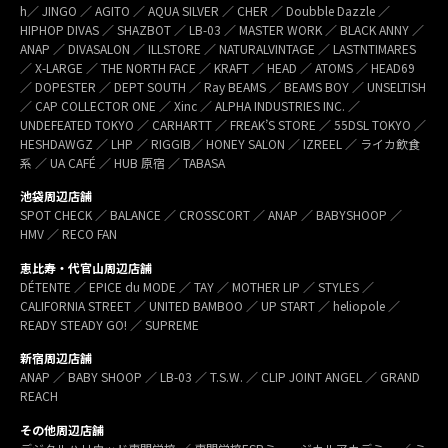
h／ JINGO ／ AGITO ／ AQUA SILVER ／ CHER ／ Doubble Dazzle ／
HIPHOP DIVAS ／ SHAZBOT ／ LB-03 ／ MASTER WORK ／ BLACK ANNY ／
ANAP ／ DIVASALON ／ ILLSTORE ／ NATURALVINTAGE ／ LASTNTIMARES
／ X-LARGE ／ THE NORTH FACE ／ KRAFT ／ HEAD ／ ATOMS ／ HEAD69
／ DOPESTER ／ DEPT SOUTH ／ Ray BEAMS ／ BEAMS BOY ／ UNSELTISH
／ CAP COLLECTOR ONE ／ Xinc ／ ALPHA INDUSTRIES INC. ／
UNDEFEATED TOKYO ／ CARHARTT ／ FREAK’S STORE ／ 55DSL TOKYO ／
HESHDAWGZ ／ LHP ／ RIGGIB／ HONEY SALON ／ IZREEL ／ ライカ飲食
系 ／ UA CAFÉ ／ HUB 原宿 ／ TABASA
池袋周辺店舗
SPOT CHECK ／ BALANCE ／ CROSSCORT ／ ANAP ／ BABYSHOOP ／
HMV ／ RECO FAN
恵比寿・代官山周辺店舗
DÉTENTE ／ EPICE du MODE ／ TAY ／ MOTHER LIP ／ STYLES ／
CALIFORNIA STREET ／ UNITED BAMBOO ／ UP START ／ heliopole ／
READY STEADY GO! ／ SUPREME
新宿周辺店舗
ANAP ／ BABY SHOOP ／ LB-03 ／ T.S.W. ／ CLIP JOINT ANGEL ／ GRAND
REACH
その他周辺店舗