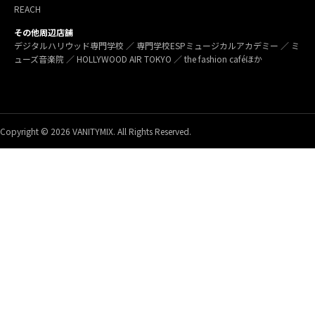
REACH
その他周辺店舗
デジタルハリウッド専門学校 ／ 専門学校ESPミュージカルアカデミー ／ ミ
ューズ音楽院 ／ HOLLYWOOD AIR TOKYO ／ the fashion caféほか
Copyright © 2026 VANITYMIX. All Rights Reserved.