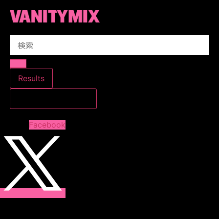
コ
ン
テ
Search
ン
...
ツ
に
ス
Results
キ
すべての結果を見る
ッ
プ
Facebook