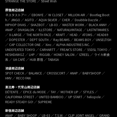
STRANGE THE STORE ／ Street Wish
原宿周辺店舗
ネスタストアー ／ EBONYE ／ W CLOSET ／ MILLION AIR ／ Bootleg Boot
h／ JINGO ／ AGITO ／ AQUA SILVER ／ CHER ／ Doubble Dazzle ／
HIPHOP DIVAS ／ SHAZBOT ／ LB-03 ／ MASTER WORK ／ BLACK ANNY ／
ANAP ／ DIVASALON ／ ILLSTORE ／ NATURALVINTAGE ／ LASTNTIMARES
／ X-LARGE ／ THE NORTH FACE ／ KRAFT ／ HEAD ／ ATOMS ／ HEAD69
／ DOPESTER ／ DEPT SOUTH ／ Ray BEAMS ／ BEAMS BOY ／ UNSELTISH
／ CAP COLLECTOR ONE ／ Xinc ／ ALPHA INDUSTRIES INC. ／
UNDEFEATED TOKYO ／ CARHARTT ／ FREAK’S STORE ／ 55DSL TOKYO ／
HESHDAWGZ ／ LHP ／ RIGGIB／ HONEY SALON ／ IZREEL ／ ライカ飲食
系 ／ UA CAFÉ ／ HUB 原宿 ／ TABASA
池袋周辺店舗
SPOT CHECK ／ BALANCE ／ CROSSCORT ／ ANAP ／ BABYSHOOP ／
HMV ／ RECO FAN
恵比寿・代官山周辺店舗
DÉTENTE ／ EPICE du MODE ／ TAY ／ MOTHER LIP ／ STYLES ／
CALIFORNIA STREET ／ UNITED BAMBOO ／ UP START ／ heliopole ／
READY STEADY GO! ／ SUPREME
新宿周辺店舗
ANAP ／ BABY SHOOP ／ LB-03 ／ T.S.W. ／ CLIP JOINT ANGEL ／ GRAND