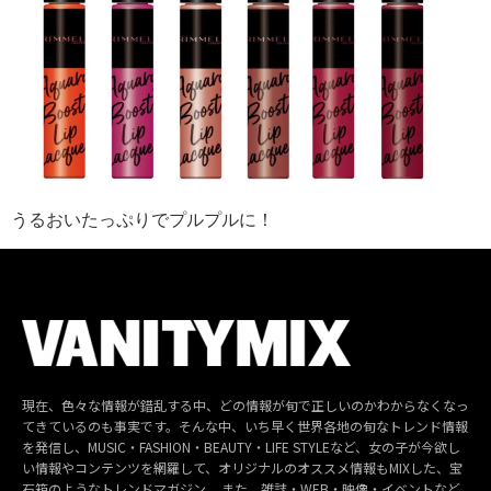
うるおいたっぷりでプルプルに！
現在、色々な情報が錯乱する中、どの情報が旬で正しいのかわからなくなっ
てきているのも事実です。そんな中、いち早く世界各地の旬なトレンド情報
を発信し、MUSIC・FASHION・BEAUTY・LIFE STYLEなど、女の子が今欲し
い情報やコンテンツを網羅して、オリジナルのオススメ情報もMIXした、宝
石箱のようなトレンドマガジン。 また、雑誌・WEB・映像・イベントなど