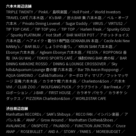
六本木周辺店舗
TRIPLE TWENTY ／ PinkX／ 島唄楽園 ／ Holl Point ／ World Investors
TRAVEL CAFÉ 六本木店 ／ K’s BAR ／ 炭火BAR 集 六本木店 ／ ベル・オーブ
六本木 ／ Privato Dining Lovenet ／ Sugar Daddy ／ VIRUS ／ VIRTUS2 ／
TIP TOP CAVE ／ TIP TOP you ／ TIP TOP ／ Harlem freak ／ Spunky GOLD
／ Spunky PLATINUM ／ Hot Staff ／ BAR WATER POT ／ アボットチョイス
六本木店 ／ ヘアメイク・着付け専門店 GEKKABIJIN 本店 ／ Cecile Aoki New
NANAy’s ／ BAR BLU ／ しょうがの香り。／ KRUN SIAM 六本木店 ／
Ebonye 六本木店 ／ Agleam Ebonye 六本木店 ／ FIESTA ／ ROPPONGI 香
和（KA GU WA) ／ TOKYO SPORTS CAFÉ ／ 焼酎DINIG BAR 虎の桜 ／ BAR
DINING KARAOKE ROSSO ／ DINING & LOUNGE CROSSOVER ／ Sky
hills&Aquarium Lounge 蒼の響 六本木店 ／ Bar 7th Ave.in Roppongi ／
AQUA GIARDINO ／ Café&Trattoria ／ ターボロ ディ マリア／フットマッサ
ージ 足庵 六本木店 ／ カラオケ館 六本木店 ／ Charleston&Son ／ 六本木
VIVI ／ CLUB ZOO ／ WOLFGANG PUCK ／ クラブライト ／ Bar FreeLe ／ プ
ロポーション ／ J-BAR ／ FIRST HOUSE ／ カラオケ パセラ ／ カラオケ シ
ダックス ／ PIZZERIA Charleston&Son ／ WORLDSTAR CAFE
渋谷周辺店舗
Manhattan RECORDs ／ SAM’s Shibuya ／ RECO FAN ／イシバシ楽器 ／ ア
パレル系 ／ ANAP ／ Grow Around ／ Manhattan Clothes&Shoes ／
AVALANCHE ／ ONSPOTZ ／ PAJABOO ／ FUNCTION JUNCTION ／ Cruce
ANAP ／ ROSEBULLET ／ AND A ／ STOMY ／FAMES ／ MOREBUDGET ／