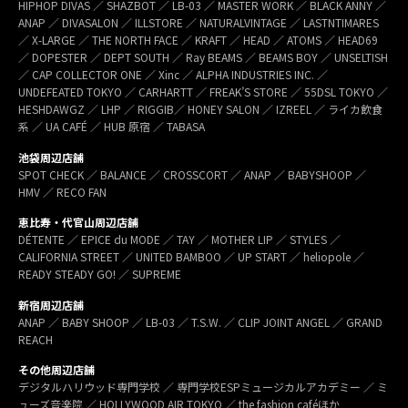
HIPHOP DIVAS ／ SHAZBOT ／ LB-03 ／ MASTER WORK ／ BLACK ANNY ／
ANAP ／ DIVASALON ／ ILLSTORE ／ NATURALVINTAGE ／ LASTNTIMARES
／ X-LARGE ／ THE NORTH FACE ／ KRAFT ／ HEAD ／ ATOMS ／ HEAD69
／ DOPESTER ／ DEPT SOUTH ／ Ray BEAMS ／ BEAMS BOY ／ UNSELTISH
／ CAP COLLECTOR ONE ／ Xinc ／ ALPHA INDUSTRIES INC. ／
UNDEFEATED TOKYO ／ CARHARTT ／ FREAK’S STORE ／ 55DSL TOKYO ／
HESHDAWGZ ／ LHP ／ RIGGIB／ HONEY SALON ／ IZREEL ／ ライカ飲食
系 ／ UA CAFÉ ／ HUB 原宿 ／ TABASA
池袋周辺店舗
SPOT CHECK ／ BALANCE ／ CROSSCORT ／ ANAP ／ BABYSHOOP ／
HMV ／ RECO FAN
恵比寿・代官山周辺店舗
DÉTENTE ／ EPICE du MODE ／ TAY ／ MOTHER LIP ／ STYLES ／
CALIFORNIA STREET ／ UNITED BAMBOO ／ UP START ／ heliopole ／
READY STEADY GO! ／ SUPREME
新宿周辺店舗
ANAP ／ BABY SHOOP ／ LB-03 ／ T.S.W. ／ CLIP JOINT ANGEL ／ GRAND
REACH
その他周辺店舗
デジタルハリウッド専門学校 ／ 専門学校ESPミュージカルアカデミー ／ ミ
ューズ音楽院 ／ HOLLYWOOD AIR TOKYO ／ the fashion caféほか