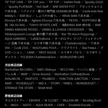
TIP TOP CAVE ／ TIP TOP you ／ TIP TOP ／ Harlem freak ／ Spunky GOLD
／ Spunky PLATINUM ／ Hot Staff ／ BAR WATER POT ／ アボットチョイス
六本木店 ／ ヘアメイク・着付け専門店 GEKKABIJIN 本店 ／ Cecile Aoki New
NANAy’s ／ BAR BLU ／ しょうがの香り。／ KRUN SIAM 六本木店 ／
Ebonye 六本木店 ／ Agleam Ebonye 六本木店 ／ FIESTA ／ ROPPONGI 香
和（KA GU WA) ／ TOKYO SPORTS CAFÉ ／ 焼酎DINIG BAR 虎の桜 ／ BAR
DINING KARAOKE ROSSO ／ DINING & LOUNGE CROSSOVER ／ Sky
hills&Aquarium Lounge 蒼の響 六本木店 ／ Bar 7th Ave.in Roppongi ／
AQUA GIARDINO ／ Café&Trattoria ／ ターボロ ディ マリア／フットマッサ
ージ 足庵 六本木店 ／ カラオケ館 六本木店 ／ Charleston&Son ／ 六本木
VIVI ／ CLUB ZOO ／ WOLFGANG PUCK ／ クラブライト ／ Bar FreeLe ／ プ
ロポーション ／ J-BAR ／ FIRST HOUSE ／ カラオケ パセラ ／ カラオケ シ
ダックス ／ PIZZERIA Charleston&Son ／ WORLDSTAR CAFE
渋谷周辺店舗
Manhattan RECORDs ／ SAM’s Shibuya ／ RECO FAN ／イシバシ楽器 ／ ア
パレル系 ／ ANAP ／ Grow Around ／ Manhattan Clothes&Shoes ／
AVALANCHE ／ ONSPOTZ ／ PAJABOO ／ FUNCTION JUNCTION ／ Cruce
ANAP ／ ROSEBULLET ／ AND A ／ STOMY ／FAMES ／ MOREBUDGET ／
STRANGE THE STORE ／ Street Wish
原宿周辺店舗
ネスタストアー ／ EBONYE ／ W CLOSET ／ MILLION AIR ／ Bootleg Boot
h／ JINGO ／ AGITO ／ AQUA SILVER ／ CHER ／ Doubble Dazzle ／