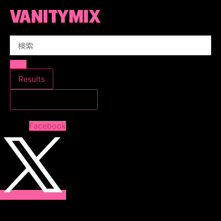
コ
ン
テ
Search
ン
...
ツ
に
ス
Results
キ
すべての結果を見る
ッ
プ
Facebook