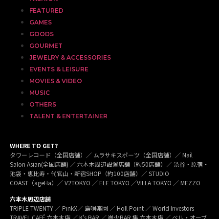
FEATURED
GAMES
GOODS
GOURMET
JEWELRY & ACCESSORIES
EVENTS & LEISURE
MOVIES & VIDEO
MUSIC
OTHERS
TALENT & ENTERTAINER
WHERE TO GET?
タワーレコード（全国店舗）／ ムラサキスポーツ（全国店舗）／ Nail
Salon Asian(全国店舗) ／ 六本木周辺設置店舗（約50店舗）／ 渋谷・原宿・
池袋・恵比寿・代官山・新宿SHOP（約100店舗）／ STUDIO
COAST（ageHa）／ V2TOKYO ／ ELE TOKYO ／VILLA TOKYO ／ MEZZO
六本木周辺店舗
TRIPLE TWENTY ／ PinkX／ 島唄楽園 ／ Holl Point ／ World Investors
TRAVEL CAFÉ 六本木店 ／ K’s BAR ／ 炭火BAR 集 六本木店 ／ ベル・オーブ