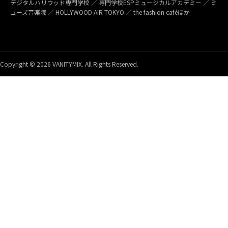
デジタルハリウッド専門学校 ／ 専門学校ESPミュージカルアカデミー ／ ミ
ューズ音楽院 ／ HOLLYWOOD AIR TOKYO ／ the fashion caféほか
Copyright © 2026 VANITYMIX. All Rights Reserved.