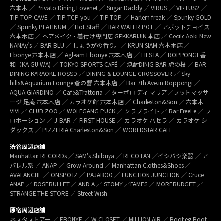
六本木 ／ Privato Dining Lovenet ／ Sugar Daddy ／ VIRUS ／ VIRTUS2 ／
TIP TOP CAVE ／ TIP TOP you ／ TIP TOP ／ Harlem freak ／ Spunky GOLD
／ Spunky PLATINUM ／ Hot Staff ／ BAR WATER POT ／ アボットチョイス
六本木店 ／ ヘアメイク・着付け専門店 GEKKABIJIN 本店 ／ Cecile Aoki New
NANAy’s ／ BAR BLU ／ しょうがの香り。／ KRUN SIAM 六本木店 ／
Ebonye 六本木店 ／ Agleam Ebonye 六本木店 ／ FIESTA ／ ROPPONGI 香
和（KA GU WA) ／ TOKYO SPORTS CAFÉ ／ 焼酎DINIG BAR 虎の桜 ／ BAR
DINING KARAOKE ROSSO ／ DINING & LOUNGE CROSSOVER ／ Sky
hills&Aquarium Lounge 蒼の響 六本木店 ／ Bar 7th Ave.in Roppongi ／
AQUA GIARDINO ／ Café&Trattoria ／ ターボロ ディ マリア／フットマッサ
ージ 足庵 六本木店 ／ カラオケ館 六本木店 ／ Charleston&Son ／ 六本木
VIVI ／ CLUB ZOO ／ WOLFGANG PUCK ／ クラブライト ／ Bar FreeLe ／ プ
ロポーション ／ J-BAR ／ FIRST HOUSE ／ カラオケ パセラ ／ カラオケ シ
ダックス ／ PIZZERIA Charleston&Son ／ WORLDSTAR CAFE
渋谷周辺店舗
Manhattan RECORDs ／ SAM’s Shibuya ／ RECO FAN ／イシバシ楽器 ／ ア
パレル系 ／ ANAP ／ Grow Around ／ Manhattan Clothes&Shoes ／
AVALANCHE ／ ONSPOTZ ／ PAJABOO ／ FUNCTION JUNCTION ／ Cruce
ANAP ／ ROSEBULLET ／ AND A ／ STOMY ／FAMES ／ MOREBUDGET ／
STRANGE THE STORE ／ Street Wish
原宿周辺店舗
ネスタストアー ／ EBONYE ／ W CLOSET ／ MILLION AIR ／ Bootleg Boot