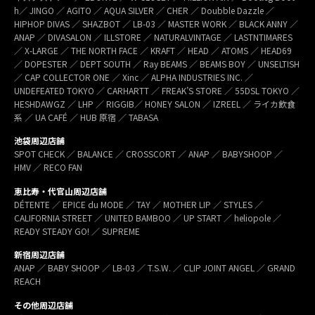
h／ JINGO ／ AGITO ／ AQUA SILVER ／ CHER ／ Doubble Dazzle ／
HIPHOP DIVAS ／ SHAZBOT ／ LB-03 ／ MASTER WORK ／ BLACK ANNY ／
ANAP ／ DIVASALON ／ ILLSTORE ／ NATURALVINTAGE ／ LASTNTIMARES
／ X-LARGE ／ THE NORTH FACE ／ KRAFT ／ HEAD ／ ATOMS ／ HEAD69
／ DOPESTER ／ DEPT SOUTH ／ Ray BEAMS ／ BEAMS BOY ／ UNSELTISH
／ CAP COLLECTOR ONE ／ Xinc ／ ALPHA INDUSTRIES INC. ／
UNDEFEATED TOKYO ／ CARHARTT ／ FREAK’S STORE ／ 55DSL TOKYO ／
HESHDAWGZ ／ LHP ／ RIGGIB／ HONEY SALON ／ IZREEL ／ ライカ飲食
系 ／ UA CAFÉ ／ HUB 原宿 ／ TABASA
池袋周辺店舗
SPOT CHECK ／ BALANCE ／ CROSSCORT ／ ANAP ／ BABYSHOOP ／
HMV ／ RECO FAN
恵比寿・代官山周辺店舗
DÉTENTE ／ EPICE du MODE ／ TAY ／ MOTHER LIP ／ STYLES ／
CALIFORNIA STREET ／ UNITED BAMBOO ／ UP START ／ heliopole ／
READY STEADY GO! ／ SUPREME
新宿周辺店舗
ANAP ／ BABY SHOOP ／ LB-03 ／ T.S.W. ／ CLIP JOINT ANGEL ／ GRAND
REACH
その他周辺店舗