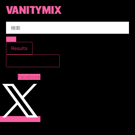
コ
ン
テ
Search
ン
...
ツ
に
ス
Results
キ
すべての結果を見る
ッ
プ
Facebook