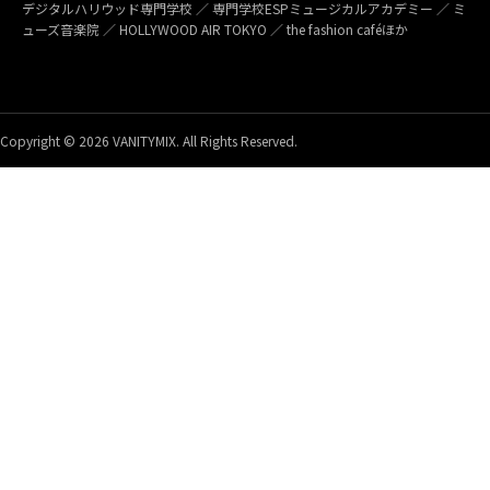
デジタルハリウッド専門学校 ／ 専門学校ESPミュージカルアカデミー ／ ミ
ューズ音楽院 ／ HOLLYWOOD AIR TOKYO ／ the fashion caféほか
Copyright © 2026 VANITYMIX. All Rights Reserved.