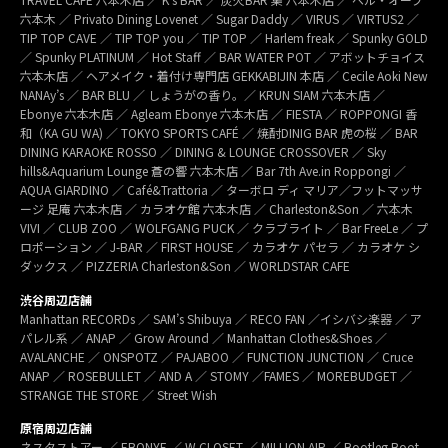
六本木 ／ Privato Dining Lovenet ／ Sugar Daddy ／ VIRUS ／ VIRTUS2 ／
TIP TOP CAVE ／ TIP TOP you ／ TIP TOP ／ Harlem freak ／ Spunky GOLD
／ Spunky PLATINUM ／ Hot Staff ／ BAR WATER POT ／ アボットチョイス
六本木店 ／ ヘアメイク・着付け専門店 GEKKABIJIN 本店 ／ Cecile Aoki New
NANAy’s ／ BAR BLU ／ しょうがの香り。／ KRUN SIAM 六本木店 ／
Ebonye 六本木店 ／ Agleam Ebonye 六本木店 ／ FIESTA ／ ROPPONGI 香
和（KA GU WA) ／ TOKYO SPORTS CAFÉ ／ 焼酎DINIG BAR 虎の桜 ／ BAR
DINING KARAOKE ROSSO ／ DINING & LOUNGE CROSSOVER ／ Sky
hills&Aquarium Lounge 蒼の響 六本木店 ／ Bar 7th Ave.in Roppongi ／
AQUA GIARDINO ／ Café&Trattoria ／ ターボロ ディ マリア／フットマッサ
ージ 足庵 六本木店 ／ カラオケ館 六本木店 ／ Charleston&Son ／ 六本木
VIVI ／ CLUB ZOO ／ WOLFGANG PUCK ／ クラブライト ／ Bar FreeLe ／ プ
ロポーション ／ J-BAR ／ FIRST HOUSE ／ カラオケ パセラ ／ カラオケ シ
ダックス ／ PIZZERIA Charleston&Son ／ WORLDSTAR CAFE
渋谷周辺店舗
Manhattan RECORDs ／ SAM’s Shibuya ／ RECO FAN ／イシバシ楽器 ／ ア
パレル系 ／ ANAP ／ Grow Around ／ Manhattan Clothes&Shoes ／
AVALANCHE ／ ONSPOTZ ／ PAJABOO ／ FUNCTION JUNCTION ／ Cruce
ANAP ／ ROSEBULLET ／ AND A ／ STOMY ／FAMES ／ MOREBUDGET ／
STRANGE THE STORE ／ Street Wish
原宿周辺店舗
ネスタストアー ／ EBONYE ／ W CLOSET ／ MILLION AIR ／ Bootleg Boot