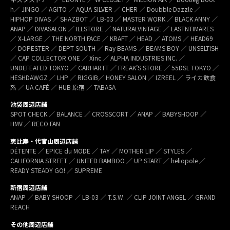
h／ JINGO ／ AGITO ／ AQUA SILVER ／ CHER ／ Doubble Dazzle ／
HIPHOP DIVAS ／ SHAZBOT ／ LB-03 ／ MASTER WORK ／ BLACK ANNY ／
ANAP ／ DIVASALON ／ ILLSTORE ／ NATURALVINTAGE ／ LASTNTIMARES
／ X-LARGE ／ THE NORTH FACE ／ KRAFT ／ HEAD ／ ATOMS ／ HEAD69
／ DOPESTER ／ DEPT SOUTH ／ Ray BEAMS ／ BEAMS BOY ／ UNSELTISH
／ CAP COLLECTOR ONE ／ Xinc ／ ALPHA INDUSTRIES INC. ／
UNDEFEATED TOKYO ／ CARHARTT ／ FREAK’S STORE ／ 55DSL TOKYO ／
HESHDAWGZ ／ LHP ／ RIGGIB／ HONEY SALON ／ IZREEL ／ ライカ飲食
系 ／ UA CAFÉ ／ HUB 原宿 ／ TABASA
池袋周辺店舗
SPOT CHECK ／ BALANCE ／ CROSSCORT ／ ANAP ／ BABYSHOOP ／
HMV ／ RECO FAN
恵比寿・代官山周辺店舗
DÉTENTE ／ EPICE du MODE ／ TAY ／ MOTHER LIP ／ STYLES ／
CALIFORNIA STREET ／ UNITED BAMBOO ／ UP START ／ heliopole ／
READY STEADY GO! ／ SUPREME
新宿周辺店舗
ANAP ／ BABY SHOOP ／ LB-03 ／ T.S.W. ／ CLIP JOINT ANGEL ／ GRAND
REACH
その他周辺店舗