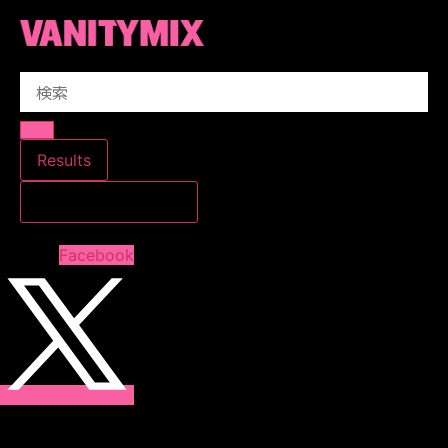
コ
ン
テ
Search
ン
...
ツ
に
ス
Results
キ
すべての結果を見る
ッ
プ
Facebook