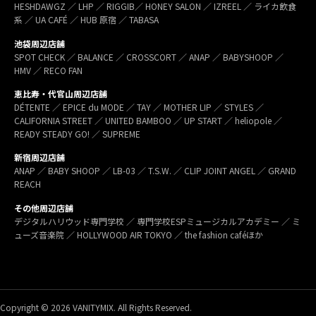
HESHDAWGZ ／ LHP ／ RIGGIB／ HONEY SALON ／ IZREEL ／ ライカ飲食
系 ／ UA CAFÉ ／ HUB 原宿 ／ TABASA
池袋周辺店舗
SPOT CHECK ／ BALANCE ／ CROSSCORT ／ ANAP ／ BABYSHOOP ／
HMV ／ RECO FAN
恵比寿・代官山周辺店舗
DÉTENTE ／ EPICE du MODE ／ TAY ／ MOTHER LIP ／ STYLES ／
CALIFORNIA STREET ／ UNITED BAMBOO ／ UP START ／ heliopole ／
READY STEADY GO! ／ SUPREME
新宿周辺店舗
ANAP ／ BABY SHOOP ／ LB-03 ／ T.S.W. ／ CLIP JOINT ANGEL ／ GRAND
REACH
その他周辺店舗
デジタルハリウッド専門学校 ／ 専門学校ESPミュージカルアカデミー ／ ミ
ューズ音楽院 ／ HOLLYWOOD AIR TOKYO ／ the fashion caféほか
Copyright © 2026 VANITYMIX. All Rights Reserved.