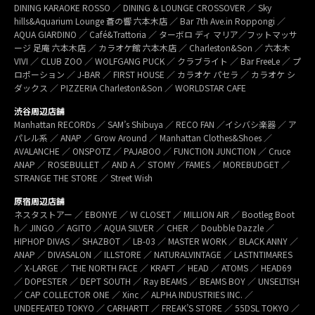
DINING KARAOKE ROSSO ／ DINING & LOUNGE CROSSOVER ／ Sky
hills&Aquarium Lounge 蒼の響 六本木店 ／ Bar 7th Ave.in Roppongi ／
AQUA GIARDINO ／ Café&Trattoria ／ ターボロ ディ マリア／フットマッサ
ージ 足庵 六本木店 ／ カラオケ館 六本木店 ／ Charleston&Son ／ 六本木
VIVI ／ CLUB ZOO ／ WOLFGANG PUCK ／ クラブライト ／ Bar FreeLe ／ プ
ロポーション ／ J-BAR ／ FIRST HOUSE ／ カラオケ パセラ ／ カラオケ シ
ダックス ／ PIZZERIA Charleston&Son ／ WORLDSTAR CAFE
渋谷周辺店舗
Manhattan RECORDs ／ SAM’s Shibuya ／ RECO FAN ／イシバシ楽器 ／ ア
パレル系 ／ ANAP ／ Grow Around ／ Manhattan Clothes&Shoes ／
AVALANCHE ／ ONSPOTZ ／ PAJABOO ／ FUNCTION JUNCTION ／ Cruce
ANAP ／ ROSEBULLET ／ AND A ／ STOMY ／FAMES ／ MOREBUDGET ／
STRANGE THE STORE ／ Street Wish
原宿周辺店舗
ネスタストアー ／ EBONYE ／ W CLOSET ／ MILLION AIR ／ Bootleg Boot
h／ JINGO ／ AGITO ／ AQUA SILVER ／ CHER ／ Doubble Dazzle ／
HIPHOP DIVAS ／ SHAZBOT ／ LB-03 ／ MASTER WORK ／ BLACK ANNY ／
ANAP ／ DIVASALON ／ ILLSTORE ／ NATURALVINTAGE ／ LASTNTIMARES
／ X-LARGE ／ THE NORTH FACE ／ KRAFT ／ HEAD ／ ATOMS ／ HEAD69
／ DOPESTER ／ DEPT SOUTH ／ Ray BEAMS ／ BEAMS BOY ／ UNSELTISH
／ CAP COLLECTOR ONE ／ Xinc ／ ALPHA INDUSTRIES INC. ／
UNDEFEATED TOKYO ／ CARHARTT ／ FREAK’S STORE ／ 55DSL TOKYO ／