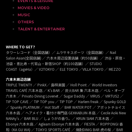
EVENTS & LEISURE
MOVIES & VIDEO
MUSIC
OTHERS
TALENT & ENTERTAINER
WHERE TO GET?
タワーレコード（全国店舗）／ ムラサキスポーツ（全国店舗）／ Nail
Salon Asian(全国店舗) ／ 六本木周辺設置店舗（約50店舗）／ 渋谷・原宿・
池袋・恵比寿・代官山・新宿SHOP（約100店舗）／ STUDIO
COAST（ageHa）／ V2TOKYO ／ ELE TOKYO ／VILLA TOKYO ／ MEZZO
六本木周辺店舗
TRIPLE TWENTY ／ PinkX／ 島唄楽園 ／ Holl Point ／ World Investors
TRAVEL CAFÉ 六本木店 ／ K’s BAR ／ 炭火BAR 集 六本木店 ／ ベル・オーブ
六本木 ／ Privato Dining Lovenet ／ Sugar Daddy ／ VIRUS ／ VIRTUS2 ／
TIP TOP CAVE ／ TIP TOP you ／ TIP TOP ／ Harlem freak ／ Spunky GOLD
／ Spunky PLATINUM ／ Hot Staff ／ BAR WATER POT ／ アボットチョイス
六本木店 ／ ヘアメイク・着付け専門店 GEKKABIJIN 本店 ／ Cecile Aoki New
NANAy’s ／ BAR BLU ／ しょうがの香り。／ KRUN SIAM 六本木店 ／
Ebonye 六本木店 ／ Agleam Ebonye 六本木店 ／ FIESTA ／ ROPPONGI 香
和（KA GU WA) ／ TOKYO SPORTS CAFÉ ／ 焼酎DINIG BAR 虎の桜 ／ BAR