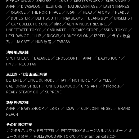
HIPHOP DIVAS ／ SHAZBOT ／ LB-03 ／ MASTER WORK ／ BLACK ANNY ／
ANAP ／ DIVASALON ／ ILLSTORE ／ NATURALVINTAGE ／ LASTNTIMARES
／ X-LARGE ／ THE NORTH FACE ／ KRAFT ／ HEAD ／ ATOMS ／ HEAD69
／ DOPESTER ／ DEPT SOUTH ／ Ray BEAMS ／ BEAMS BOY ／ UNSELTISH
／ CAP COLLECTOR ONE ／ Xinc ／ ALPHA INDUSTRIES INC. ／
UNDEFEATED TOKYO ／ CARHARTT ／ FREAK’S STORE ／ 55DSL TOKYO ／
HESHDAWGZ ／ LHP ／ RIGGIB／ HONEY SALON ／ IZREEL ／ ライカ飲食
系 ／ UA CAFÉ ／ HUB 原宿 ／ TABASA
池袋周辺店舗
SPOT CHECK ／ BALANCE ／ CROSSCORT ／ ANAP ／ BABYSHOOP ／
HMV ／ RECO FAN
恵比寿・代官山周辺店舗
DÉTENTE ／ EPICE du MODE ／ TAY ／ MOTHER LIP ／ STYLES ／
CALIFORNIA STREET ／ UNITED BAMBOO ／ UP START ／ heliopole ／
READY STEADY GO! ／ SUPREME
新宿周辺店舗
ANAP ／ BABY SHOOP ／ LB-03 ／ T.S.W. ／ CLIP JOINT ANGEL ／ GRAND
REACH
その他周辺店舗
デジタルハリウッド専門学校 ／ 専門学校ESPミュージカルアカデミー ／ ミ
ューズ音楽院 ／ HOLLYWOOD AIR TOKYO ／ the fashion caféほか