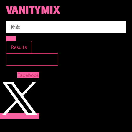
コ
ン
テ
Search
ン
...
ツ
に
ス
Results
キ
すべての結果を見る
ッ
プ
Facebook