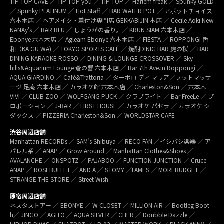
TIP TOP CAVE ／ TIP TOP you ／ TIP TOP ／ Harlem freak ／ Spunky GOLD
／ Spunky PLATINUM ／ Hot Staff ／ BAR WATER POT ／ アボットチョイス
六本木店 ／ ヘアメイク・着付け専門店 GEKKABIJIN 本店 ／ Cecile Aoki New
NANAy’s ／ BAR BLU ／ しょうがの香り。／ KRUN SIAM 六本木店 ／
Ebonye 六本木店 ／ Agleam Ebonye 六本木店 ／ FIESTA ／ ROPPONGI 香
和（KA GU WA) ／ TOKYO SPORTS CAFÉ ／ 焼酎DINIG BAR 虎の桜 ／ BAR
DINING KARAOKE ROSSO ／ DINING & LOUNGE CROSSOVER ／ Sky
hills&Aquarium Lounge 蒼の響 六本木店 ／ Bar 7th Ave.in Roppongi ／
AQUA GIARDINO ／ Café&Trattoria ／ ターボロ ディ マリア／フットマッサ
ージ 足庵 六本木店 ／ カラオケ館 六本木店 ／ Charleston&Son ／ 六本木
VIVI ／ CLUB ZOO ／ WOLFGANG PUCK ／ クラブライト ／ Bar FreeLe ／ プ
ロポーション ／ J-BAR ／ FIRST HOUSE ／ カラオケ パセラ ／ カラオケ シ
ダックス ／ PIZZERIA Charleston&Son ／ WORLDSTAR CAFE
渋谷周辺店舗
Manhattan RECORDs ／ SAM’s Shibuya ／ RECO FAN ／イシバシ楽器 ／ ア
パレル系 ／ ANAP ／ Grow Around ／ Manhattan Clothes&Shoes ／
AVALANCHE ／ ONSPOTZ ／ PAJABOO ／ FUNCTION JUNCTION ／ Cruce
ANAP ／ ROSEBULLET ／ AND A ／ STOMY ／FAMES ／ MOREBUDGET ／
STRANGE THE STORE ／ Street Wish
原宿周辺店舗
ネスタストアー ／ EBONYE ／ W CLOSET ／ MILLION AIR ／ Bootleg Boot
h／ JINGO ／ AGITO ／ AQUA SILVER ／ CHER ／ Doubble Dazzle ／